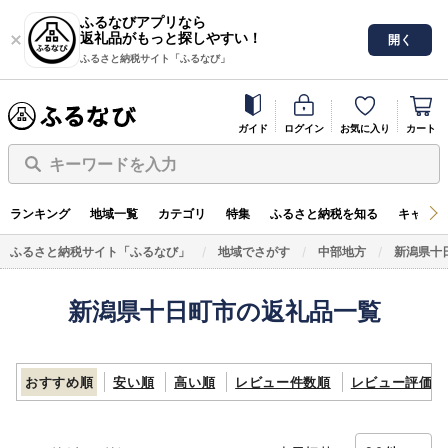
ふるなびアプリなら
返礼品がもっと探しやすい！
開く
ふるさと納税サイト「ふるなび」
ガイド
ログイン
お気に入り
カート
キーワードを入力
ランキング
地域一覧
カテゴリ
特集
ふるさと納税を知る
キャンペ
ふるさと納税サイト「ふるなび」
地域でさがす
中部地方
新潟県十
新潟県十日町市の返礼品一覧
おすすめ順
安い順
高い順
レビュー件数順
レビュー評価順