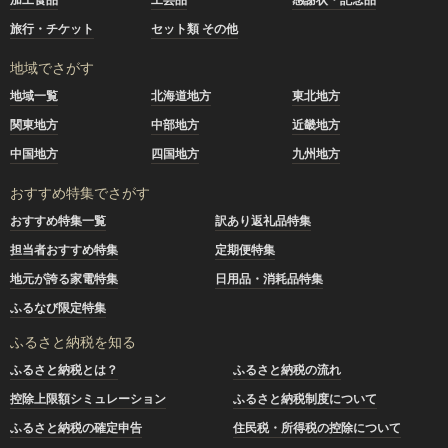
旅行・チケット
セット類 その他
地域でさがす
地域一覧
北海道地方
東北地方
関東地方
中部地方
近畿地方
中国地方
四国地方
九州地方
おすすめ特集でさがす
おすすめ特集一覧
訳あり返礼品特集
担当者おすすめ特集
定期便特集
地元が誇る家電特集
日用品・消耗品特集
ふるなび限定特集
ふるさと納税を知る
ふるさと納税とは？
ふるさと納税の流れ
控除上限額シミュレーション
ふるさと納税制度について
ふるさと納税の確定申告
住民税・所得税の控除について