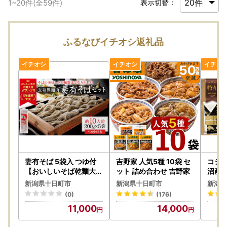
1
~
20
件(全
59
件)
表示切替：
ふるなびイチオシ返礼品
妻有そば 5袋入 つゆ付
吉野家 人気5種 10袋 セ
コシヒ
【おいしいそば乾麺大賞
ット 詰め合わせ 吉野家
沼産 
4年連続グランプリ受賞
リ
新潟県十日町市
新潟県十日町市
新潟県
】200g×5袋 めんつゆ
(0)
(176)
付 へぎそば 乾麺 麺類 蕎
11,000
14,000
麦 そばつゆ