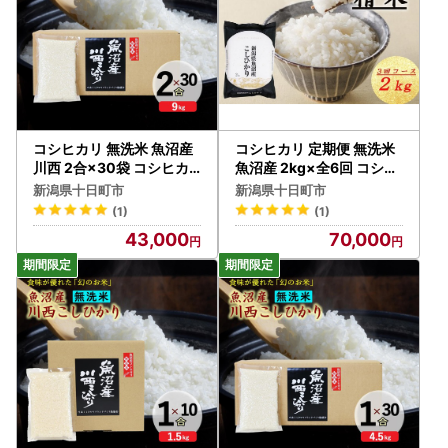
コシヒカリ 無洗米 魚沼産
コシヒカリ 定期便 無洗米
川西 2合×30袋 コシヒカ
魚沼産 2kg×全6回 コシヒ
リ
カリ
新潟県十日町市
新潟県十日町市
(1)
(1)
43,000
70,000