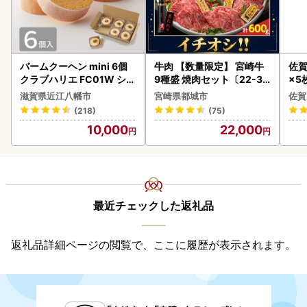
バームクーヘン mini 6個
牛肉 【数量限定】 宮崎牛
佐賀
クラブハリエ FC01W シェ
9種盛 焼肉セット〔22-31
×5枚
アボックス バウムクーヘ
-006-600g〕都城 イチオ
滋賀県近江八幡市
宮崎県都城市
佐賀
ン
シ!! 牛肉
(218)
(75)
10,000
22,000
最近チェックした返礼品
返礼品詳細ページの閲覧で、ここに履歴が表示されます。