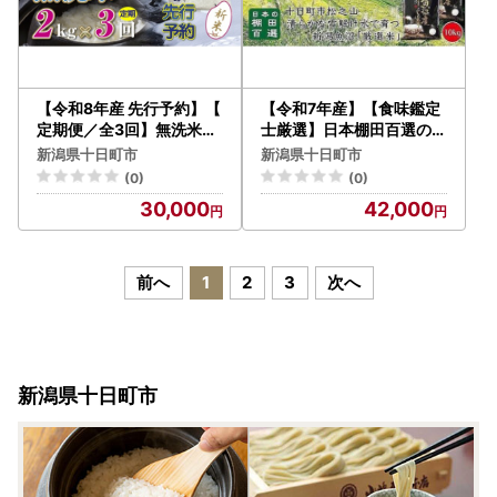
【令和8年産 先行予約】【
【令和7年産】【食味鑑定
定期便／全3回】無洗米2k
士厳選】日本棚田百選のお
g 新潟県魚沼産コシヒカリ
米 無洗米 天空の里 魚沼産
新潟県十日町市
新潟県十日町市
「山清水米」
こしひかり 10kg(5kg×2)
(0)
(0)
30,000
42,000
前へ
1
2
3
次へ
新潟県十日町市