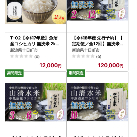
T-02【令和7年産】魚沼
【令和8年産 先行予約】【
産コシヒカリ 無洗米 2kg
定期便／全12回】無洗米2
お米 コメ
kg 新潟県魚沼産コシヒカ
新潟県十日町市
新潟県十日町市
リ「山清水米」
(0)
(0)
12,000
120,000