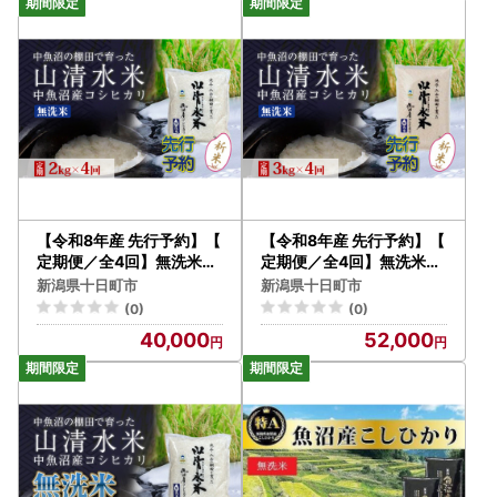
【令和8年産 先行予約】【
【令和8年産 先行予約】【
定期便／全4回】無洗米2k
定期便／全4回】無洗米3k
g 新潟県魚沼産コシヒカリ
g 新潟県魚沼産コシヒカリ
新潟県十日町市
新潟県十日町市
「山清水米」
「山清水米」
(0)
(0)
40,000
52,000