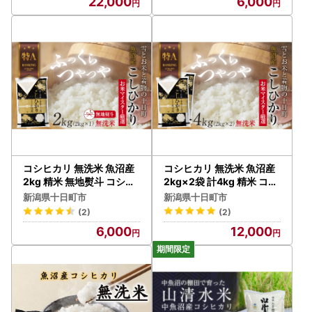
22,000
6,000
コシヒカリ 無洗米 魚沼産
コシヒカリ 無洗米 魚沼産
2kg 精米 無地熨斗 コシヒ
2kg×2袋 計4kg 精米 コシ
カリ
ヒカリ
新潟県十日町市
新潟県十日町市
(2)
(2)
6,000
12,000