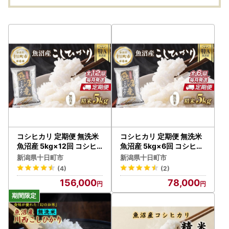
コシヒカリ 定期便 無洗米
コシヒカリ 定期便 無洗米
魚沼産 5kg×12回 コシヒ
魚沼産 5kg×6回 コシヒカ
カリ
リ
新潟県十日町市
新潟県十日町市
(4)
(2)
156,000
78,000