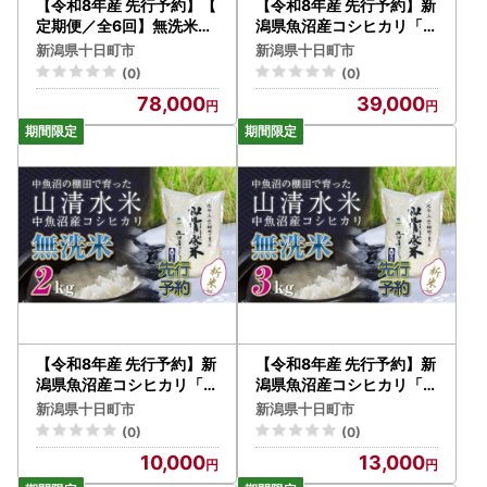
【令和8年産 先行予約】【
【令和8年産 先行予約】新
定期便／全6回】無洗米3k
潟県魚沼産コシヒカリ「山
g 新潟県魚沼産コシヒカリ
清水米」無洗米10kg
新潟県十日町市
新潟県十日町市
「山清水米」
(0)
(0)
78,000
39,000
【令和8年産 先行予約】新
【令和8年産 先行予約】新
潟県魚沼産コシヒカリ「山
潟県魚沼産コシヒカリ「山
清水米」無洗米2kg
清水米」無洗米3kg
新潟県十日町市
新潟県十日町市
(0)
(0)
10,000
13,000