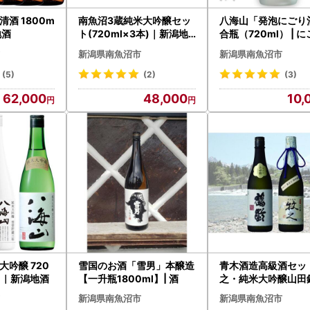
清酒 1800m
南魚沼3蔵純米大吟醸セッ
八海山「発泡にごり
地酒
ト(720ml×3本)｜新潟地
合瓶（720ml） | 
酒セット
新潟県南魚沼市
新潟県南魚沼市
(5)
(2)
(3)
62,000
48,000
10,
大吟醸 720
雪国のお酒「雪男」本醸造
青木酒造高級酒セッ
ト｜新潟地酒
【一升瓶1800ml】| 酒
之・純米大吟醸山田錦
ml×2本）｜新潟
新潟県南魚沼市
新潟県南魚沼市