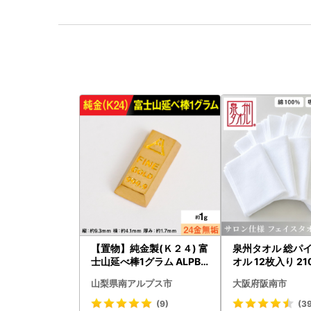
【置物】純金製(Ｋ２４) 富
泉州タオル 総パイ
士山延べ棒1グラム ALPBK
オル 12枚入り 21
180
山梨県南アルプス市
大阪府阪南市
(9)
(3