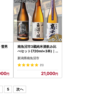
 雪男
南魚沼市3蔵純米酒飲み比
べセット(720ml×3本)｜
南魚沼
新潟県南魚沼市
(1)
000
21,000
5
次へ