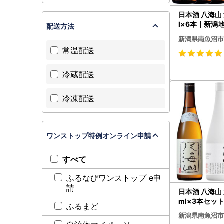
日本酒 八海山 
l×6本｜新潟
配送方法
新潟県南魚沼市
常温配送
冷蔵配送
冷凍配送
ワンストップ特例オンライン申請
すべて
ふるなびワンストップ e申
請
日本酒 八海山 
ml×3本セッ
ふるまど
新潟県南魚沼市