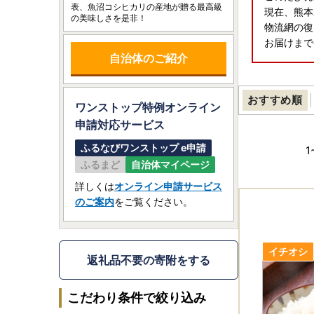
表、魚沼コシヒカリの産地が贈る最高級
現在、熊本
の美味しさを是非！
物流網の復
お届けまで
自治体のご紹介
おすすめ順
ワンストップ特例オンライン
申請
対応サービス
ふるなびワンストップ e申請
1
ふるまど
自治体マイページ
詳しくは
オンライン申請サービス
のご案内
をご覧ください。
返礼品不要の寄附をする
こだわり条件で絞り込み