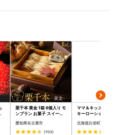
ら
栗千本 黄金 1箱 9個入り モ
ママ＆キッズ ベビーミル
イ
ンブラン お菓子 スイーツ
キーローションお得用サイ
鮭い
デザート モンブラン 人気
ズ 380ml 2本セット CH21
愛知県名古屋市
北海道白老町
海
0
)【
(703)
(10)