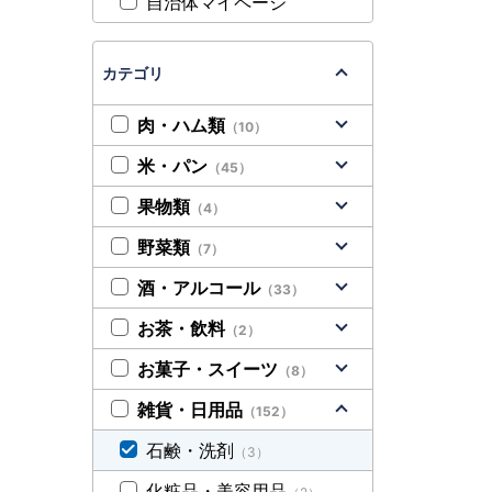
自治体マイページ
カテゴリ
肉・ハム類
（10）
米・パン
（45）
果物類
（4）
野菜類
（7）
酒・アルコール
（33）
お茶・飲料
（2）
お菓子・スイーツ
（8）
雑貨・日用品
（152）
石鹸・洗剤
（3）
化粧品・美容用品