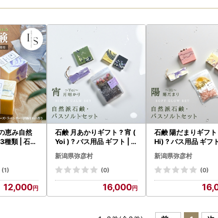
らの恵み自然
石鹸 月あかりギフト ? 宵 (
石鹸 陽だまりギフト ?
3種類 | 石鹸
Yoi ) ? バス用品 ギフト | 石
Hi) ? バス用品 ギフト
鹸 新潟県
鹸 新潟県
新潟県弥彦村
新潟県弥彦村
(1)
(0)
(0)
12,000
16,000
16,