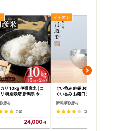
リ 10kg 伊彌彦米 | コ
ぐい呑み 純錫 お猪口(40ml) |
半身
リ 特別栽培 新潟県 令和
ぐい呑み お猪口 新潟県 弥彦村
あげ
清雅堂
ット
弥彦村
新潟県弥彦村
新
(10)
(2)
24,000
30,000