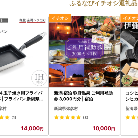
ふるなびイチオシ返礼品
4 玉子焼き用フライパ
新潟 宿泊 弥彦温泉 ご利用補助
コシヒカ
応 | フライパン 新潟県
券 3,000円分 | 宿泊
シヒカ
7年産
彦村
新潟県弥彦村
新潟県
(1)
(3)
14,000
10,000