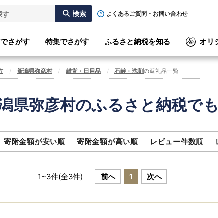
よくあるご質問・お問い合わせ
リでさがす
特集でさがす
ふるさと納税を知る
オリ
方
新潟県弥彦村
雑貨・日用品
石鹸・洗剤
の返礼品一覧
潟県弥彦村のふるさと納税で
寄附金額が
安い順
寄附金額が
高い順
レビュー件数順
1
~
3
件(全
3
件)
前へ
1
次へ