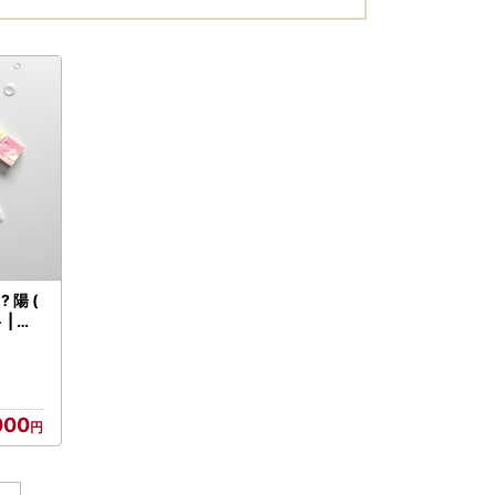
 陽 (
 | 石
000