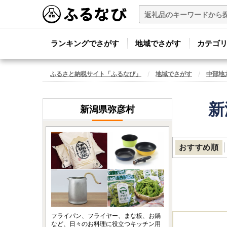
ランキングでさがす
地域でさがす
カテゴ
ふるさと納税サイト「ふるなび」
地域でさがす
中部地
新
新潟県弥彦村
おすすめ順
フライパン、フライヤー、まな板、お鍋
など、日々のお料理に役立つキッチン用