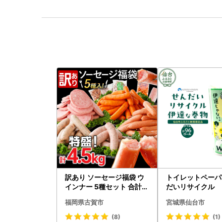
訳あり ソーセージ福袋 ウ
トイレットペーパ
インナー 5種セット 合計4.
だいリサイクル 
5kg ソーセージ
6ロール｜トイレ
福岡県古賀市
宮城県仙台市
(8)
(1)