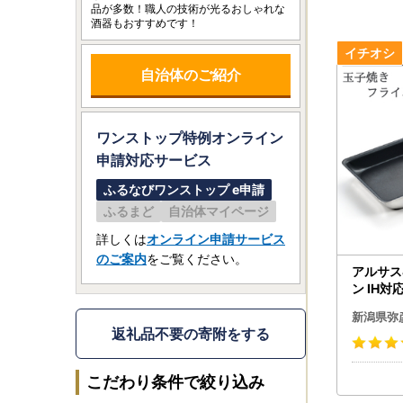
品が多数！職人の技術が光るおしゃれな
酒器もおすすめです！
自治体のご紹介
ワンストップ特例オンライン
申請
対応サービス
ふるなびワンストップ e申請
ふるまど
自治体マイページ
詳しくは
オンライン申請サービス
のご案内
をご覧ください。
アルサス
ン IH対
弥彦村
新潟県弥
返礼品不要の寄附をする
こだわり条件で絞り込み