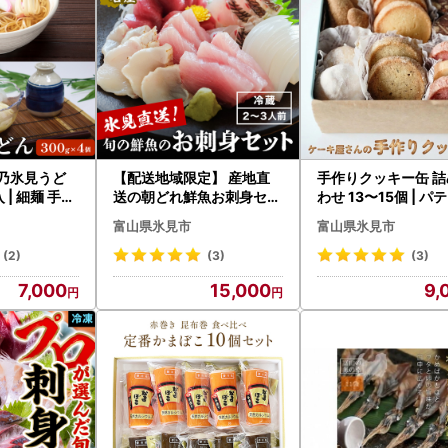
美乃氷見うど
【配送地域限定】 産地直
手作りクッキー缶 詰
手延
送の朝どれ鮮魚お刺身セッ
わせ 13〜15個 | パ
ト 2〜３人前 平日お届け
リー ギフト おやつ
富山県氷見市
富山県氷見市
(2)
(3)
(3)
7,000
15,000
9,