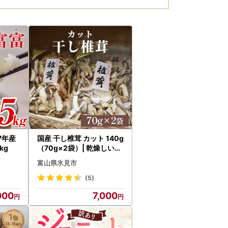
7年産
国産 干し椎茸 カット 140g
kg
（70g×2袋）| 乾燥しいた
け スライス 氷見
富山県氷見市
(5)
000
7,000