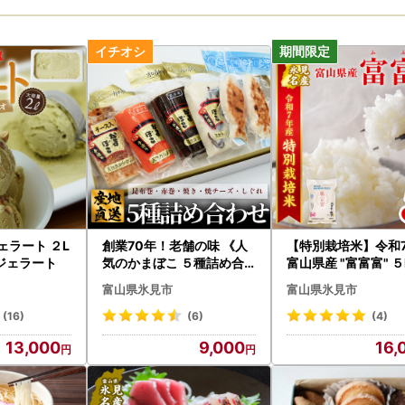
ェラート ２L
創業70年！老舗の味 《人
【特別栽培米】令和
ジェラート
気のかまぼこ ５種詰め合
富山県産 "富富富" ５
わせセット》 富山 かまぼ
富山県氷見市
富山県氷見市
こ
(16)
(6)
(4)
13,000
9,000
16,