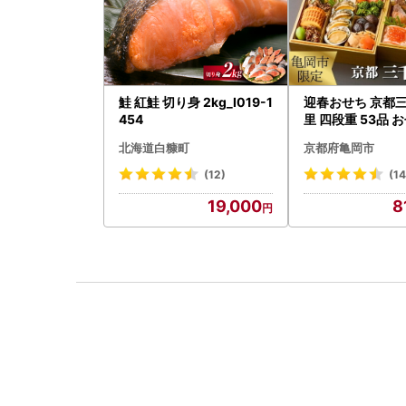
鮭 紅鮭 切り身 2kg_I019-1
迎春おせち 京都
454
里 四段重 53品 
2027 先行予約
北海道白糠町
京都府亀岡市
(12)
(1
19,000
8