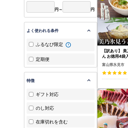
円～
円
よく使われる条件
ふるなび限定
【訳あり】 
ん お徳用4袋入 | 細麺 
定期便
べ うどん
富山県氷見市
特徴
ギフト対応
のし対応
在庫切れを含む