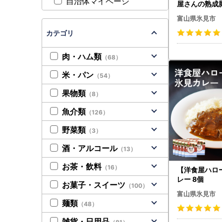
自治体マイページ
屋さんの熟成
1kg+ジャンボ
富山県氷見市
8kgセット 
カテゴリ
肉・ハム類
（68）
米・パン
（54）
果物類
（8）
魚介類
（126）
野菜類
（3）
酒・アルコール
（13）
お茶・飲料
（16）
【洋食屋ハロ
レー 8個
お菓子・スイーツ
（100）
富山県氷見市
麺類
（48）
雑貨・日用品