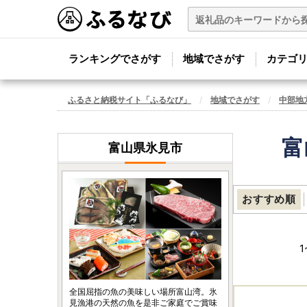
ランキングでさがす
地域でさがす
カテゴ
ふるさと納税サイト「ふるなび」
地域でさがす
中部地
富
富山県氷見市
おすすめ順
1
全国屈指の魚の美味しい場所富山湾。氷
見漁港の天然の魚を是非ご家庭でご賞味