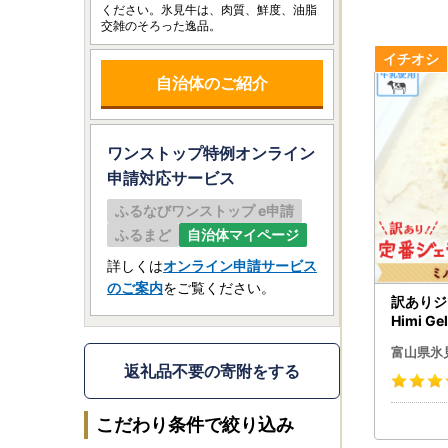
ください。氷見牛は、肉質、鮮度、油脂
交雑のそろった逸品。
自治体のご紹介
ワンストップ特例オンライン
申請
対応サービス
ふるなびワンストップ e申請
ふるまど
自治体マイページ
詳しくは
オンライン申請サービス
のご案内
をご覧ください。
訳ありジ
Himi G
ミルク 
富山県氷
返礼品不要の寄附をする
こだわり条件で絞り込み