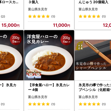
豚ロースカツ
３個入
んじゅう 20個箱入
チキンカツ1.
屋製（創業江戸嘉永
富山県氷見市
富山県氷見市
〈冷凍〉
(2)
(1)
(1)
15,000
11,000
12,
ー】 氷見カ
【洋食屋ハロー】氷見カレ
氷見市の欅で作った
ー 4個
プペンシル（化粧箱
富山県氷見市
富山県氷見市
(1)
(1)
(1)