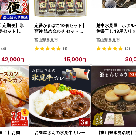
回 定期便】氷
定番かまぼこ10個セット |
越中氷見屋 ホタル
セット | 詰
蒲鉾 詰め合わせ セット 食
魚醤干し 18尾入り ×
 刺身
べ比べ 富山 氷見
〈冷凍〉 ホタルイカ
富山県氷見市
富山県氷見市
(4)
(1)
(2)
42,000
15,000
30,
容量！】お肉
お肉屋さんの氷見牛カレー
【富山県氷見名物】 