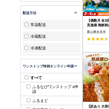
配送方法
【偶数月 全3
常温配送
見漁港 海鮮刺身
め合わせ 冷凍
富山県氷見市
冷蔵配送
冷凍配送
ワンストップ特例オンライン申請
すべて
ふるなびワンストップ e申
請
ふるまど
【訳あり 大