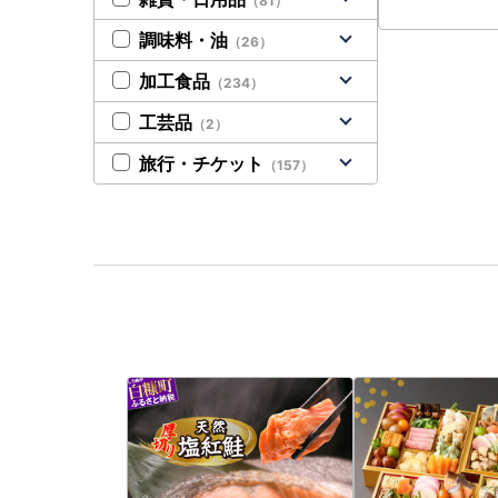
（81）
調味料・油
（26）
加工食品
（234）
工芸品
（2）
旅行・チケット
（157）