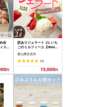
め合
訳ありジェラート ２L いち
ティス
ごのミルフィーユ【Himi
Gelato】 ジェラート
富山県氷見市
(3)
000
13,000