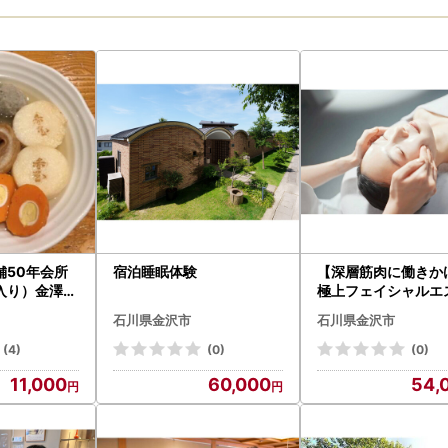
舗50年会所
宿泊睡眠体験
【深層筋肉に働きか
入り）金澤お
極上フェイシャル
フト
選べるパック付（ハリ
石川県金沢市
石川県金沢市
白）（７０分）
(4)
(0)
(0)
11,000
60,000
54,