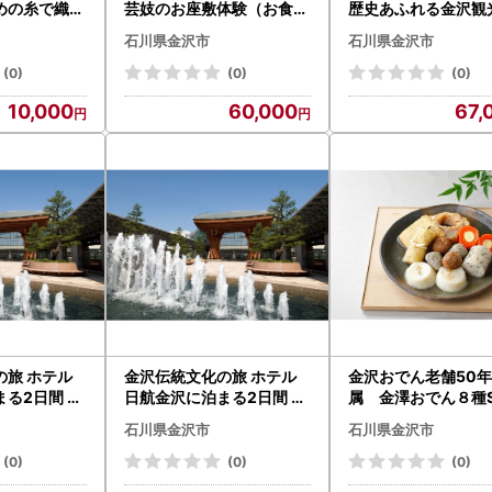
めの糸で織る
芸妓のお座敷体験（お食事
歴史あふれる金沢観光
なし）大人1名分
分貸切コース利用券
石川県金沢市
石川県金沢市
るさと納税プラン☆ 
様分乗車チケット】
(0)
(0)
(0)
10,000
60,000
67,
の旅 ホテル
金沢伝統文化の旅 ホテル
金沢おでん老舗50
る2日間 【
日航金沢に泊まる2日間 【
属 金澤おでん８種
古屋発着】
平日出発・東京発着】
すじ煮込みセットギ
石川県金沢市
石川県金沢市
(0)
(0)
(0)