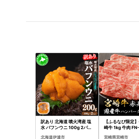
訳あり 北海道 噴火湾産 塩
【ふるなび限定】
水 バフンウニ 100g 2パッ
崎牛 1kg 牛肉 FN-
ク 計200g 《アフター保証
-VO
北海道伊達市
宮崎県宮崎市