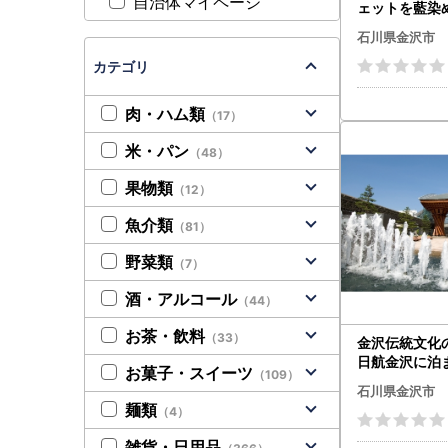
自治体マイページ
ェットを藍染
体験
石川県金沢市
カテゴリ
肉・ハム類
（17）
米・パン
（48）
果物類
（12）
魚介類
（81）
野菜類
（7）
酒・アルコール
（44）
お茶・飲料
（33）
金沢伝統文化
日航金沢に泊ま
お菓子・スイーツ
（109）
平日出発・名
石川県金沢市
麺類
（4）
雑貨・日用品