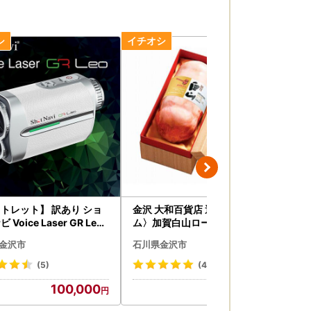
トレット】 訳あり ショ
金沢 大和百貨店 選定 〈天狗ハ
【
 Voice Laser GR Leo
ム〉加賀白山ロースハム（GW
ポ
ト ゴルフ 距離計
-51）
ル
金沢市
石川県金沢市
石
(5)
(4)
100,000
18,000