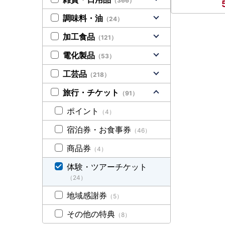
（366）
調味料・油
（24）
加工食品
（121）
電化製品
（53）
工芸品
（218）
旅行・チケット
（91）
ポイント
（4）
宿泊券・お食事券
（46）
商品券
（4）
体験・ツアーチケット
（24）
地域感謝券
（5）
その他の特典
（8）