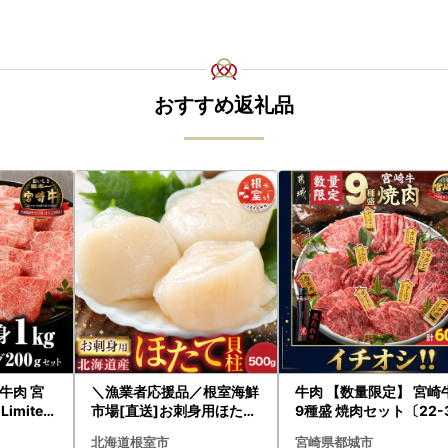
おすすめ返礼品
牛肉 宮
＼漁業者応援品／根室海鮮
牛肉 【数量限定】 宮崎
Limited
市場[直送]お刺身用ほたて
9種盛 焼肉セット〔22-
貝柱500g A-28002
-006-600g〕都城 イ
北海道根室市
宮崎県都城市