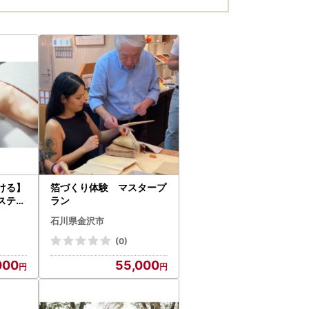
ける】
箔づくり体験 マスタープ
エステ
ラン
or美
石川県金沢市
(0)
000
55,000