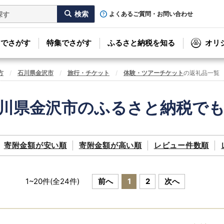
よくあるご質問・お問い合わせ
リでさがす
特集でさがす
ふるさと納税を知る
オリ
方
石川県金沢市
旅行・チケット
体験・ツアーチケット
の返礼品一覧
川県金沢市のふるさと納税で
寄附金額が
安い順
寄附金額が
高い順
レビュー件数順
1
~
20
件(全
24
件)
前へ
1
2
次へ