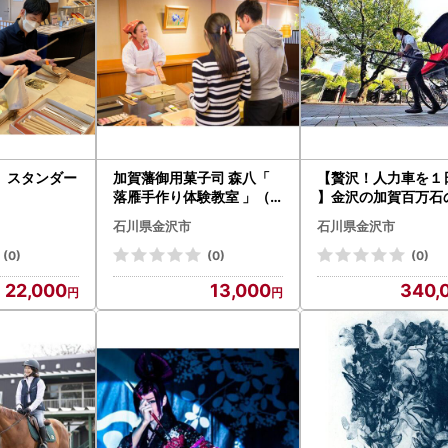
 スタンダー
加賀藩御用菓子司 森八「
【贅沢！人力車を１
落雁手作り体験教室 」（2
】金沢の加賀百万石
名様）
を俥夫がご案内！（
石川県金沢市
石川県金沢市
付き）
(0)
(0)
(0)
22,000
13,000
340,