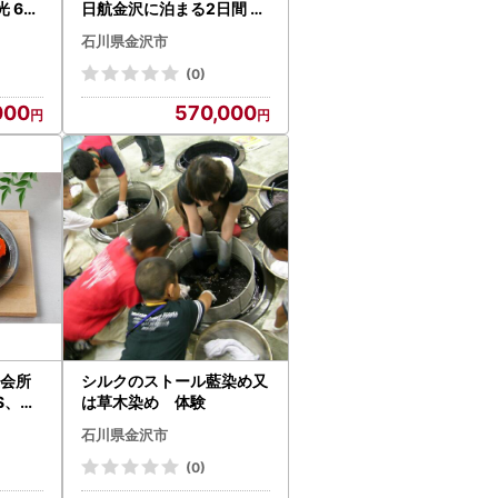
 60
日航金沢に泊まる2日間 【
 ☆ふ
平日出発・大阪発着】
石川県金沢市
【2名
(0)
000
570,000
年会所
シルクのストール藍染め又
S、牛
は草木染め 体験
フト
石川県金沢市
(0)