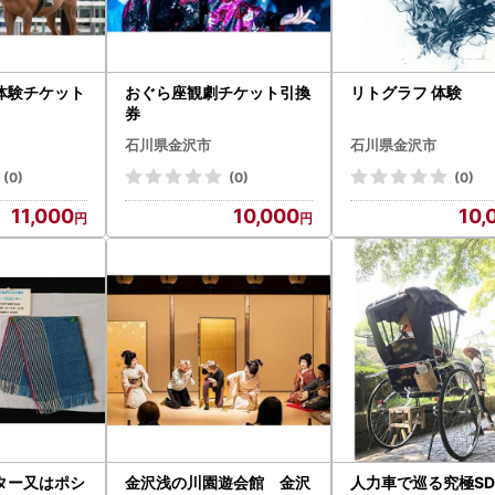
体験チケット
おぐら座観劇チケット引換
リトグラフ 体験
券
石川県金沢市
石川県金沢市
(0)
(0)
(0)
11,000
10,000
10,
ター又はポシ
金沢浅の川園遊会館 金沢
人力車で巡る究極S