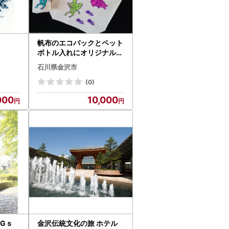
帆布のエコバックとペット
ボトル入れにオリジナルの
絵をプリントするスクリー
石川県金沢市
ン印刷 体験
(0)
000
10,000
DGｓ
金沢伝統文化の旅 ホテル