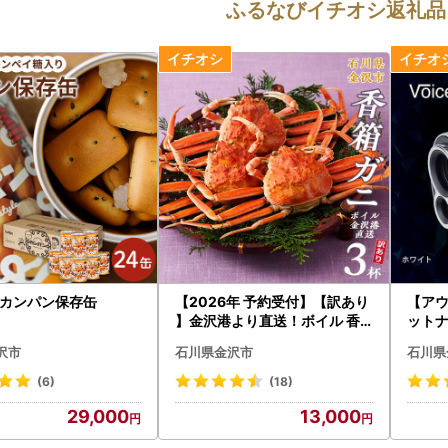
ふるなびイチオシ返礼品
aのカンパン保存缶
【2026年 予約受付】【訳あり
【アウ
】金沢港より直送！ボイル 香
ットナビ
箱ガニ 3杯セット 2026年発送
ホワイ
沢市
石川県金沢市
石川県
香箱かに 蟹
(6)
(18)
29,000
13,000