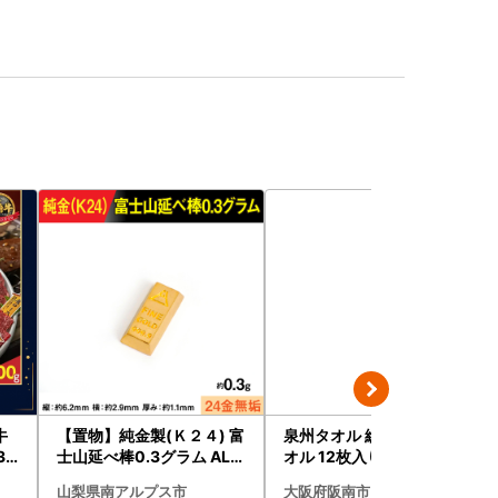
牛
【置物】純金製(Ｋ２４) 富
泉州タオル 総パイル 白タ
31
士山延べ棒0.3グラム ALP
オル 12枚入り 210匁
チオ
BK193
山梨県南アルプス市
大阪府阪南市