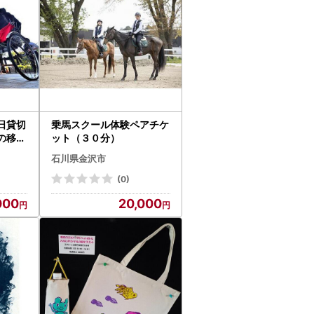
日貸切
乗馬スクール体験ペアチケ
の移動
ット（３０分）
ガイド
石川県金沢市
(0)
000
20,000