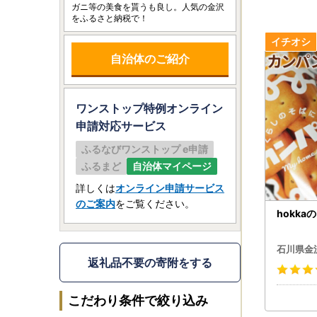
ガニ等の美食を貰うも良し。人気の金沢
をふるさと納税で！
自治体のご紹介
ワンストップ特例オンライン
申請
対応サービス
ふるなびワンストップ e申請
ふるまど
自治体マイページ
詳しくは
オンライン申請サービス
のご案内
をご覧ください。
hokk
石川県金
返礼品不要の寄附をする
こだわり条件で絞り込み