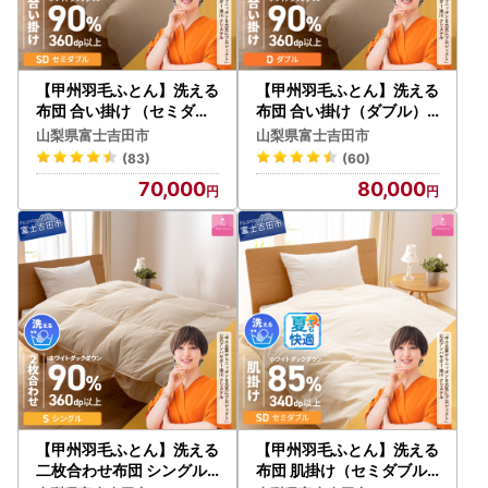
【甲州羽毛ふとん】洗える
【甲州羽毛ふとん】洗える
布団 合い掛け （セミダブ
布団 合い掛け（ダブル）
ル）寝具 暖かい布団
寝具 暖かい布団
山梨県富士吉田市
山梨県富士吉田市
(83)
(60)
70,000
80,000
【甲州羽毛ふとん】洗える
【甲州羽毛ふとん】洗える
二枚合わせ布団 シングル
布団 肌掛け（セミダブル)