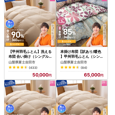
【甲州羽毛ふとん】洗える
本掛け布団【訳あり/暖色
布団 合い掛け（シングル
】甲州羽毛ふとん（シング
）寝具 暖かい布団
ル/お任せ柄）寝具 暖かい
山梨県富士吉田市
山梨県富士吉田市
布団
(433)
(84)
50,000
65,000