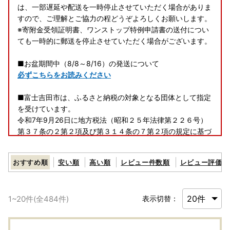
は、一部遅延や配送を一時停止させていただく場合がありま
すので、ご理解とご協力の程どうぞよろしくお願いします。
※寄附金受領証明書、ワンストップ特例申請書の送付につい
ても一時的に郵送を停止させていただく場合がございます。
■お盆期間中（8/8～8/16）の発送について
必ずこちらをお読みください
■富士吉田市は、ふるさと納税の対象となる団体として指定
を受けています。
令和7年9月26日に地方税法（昭和２５年法律第２２６号）
第３７条の２第２項及び第３１４条の７第２項の規定に基づ
く、ふるさと納税の対象となる団体と指定を受けています。
富士吉田市への「ふるさと納税」は地方税法（昭和２５年法
おすすめ順
安い順
高い順
レビュー件数順
レビュー評価順
律第２２６号）第３７条の２第一項の規定による寄附金税額
控除の対象になります。
1
~
20
件(全
484
件)
表示切替：
■ワンストップ特例申請が完全ペーパーレスに！申請アプリ
「IAM」新登場！「ふるまど」新登場！
ワンストップ特例申請が完全ペーパーレスで申請できます！