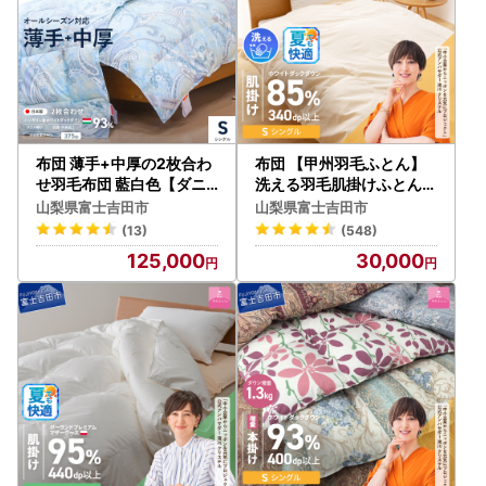
布団 薄手+中厚の2枚合わ
布団 【甲州羽毛ふとん】
せ羽毛布団 藍白色【ダニ
洗える羽毛肌掛けふとん（
忌避率84％】
シングル） 寝具 DP340以
山梨県富士吉田市
山梨県富士吉田市
上
(13)
(548)
125,000
30,000