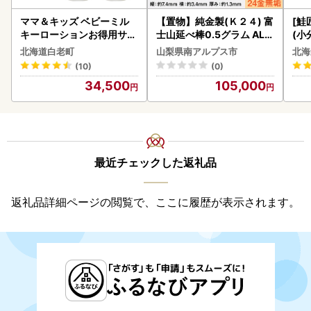
ママ＆キッズ ベビーミル
【置物】純金製(Ｋ２４) 富
[鮭
キーローションお得用サイ
士山延べ棒0.5グラム ALP
(小
ズ 380ml 2本セット CH21
BK181
5
北海道白老町
山梨県南アルプス市
北海
0
(10)
(0)
34,500
105,000
最近チェックした返礼品
返礼品詳細ページの閲覧で、ここに履歴が表示されます。