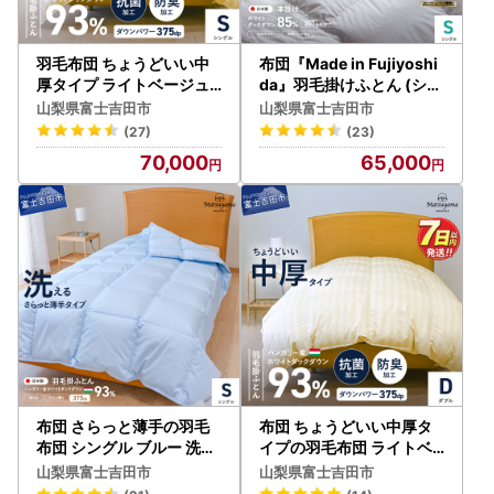
羽毛布団 ちょうどいい中
布団『Made in Fujiyoshi
厚タイプ ライトベージュ
da』羽毛掛けふとん (シン
シングル 合い掛け布団 冬
グル) グレー 布団
山梨県富士吉田市
山梨県富士吉田市
用
(27)
(23)
70,000
65,000
布団 さらっと薄手の羽毛
布団 ちょうどいい中厚タ
布団 シングル ブルー 洗え
イプの羽毛布団 ライトベ
るふとん
ージュ( ダブル ) 合い掛け
山梨県富士吉田市
山梨県富士吉田市
冬用