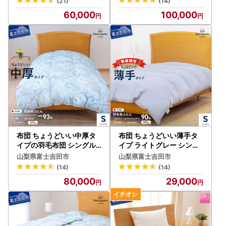
(21)
(14)
60,000
100,000
布団 ちょうどいい中厚タ
布団 ちょうどいい薄手タ
イプの羽毛布団 シングル
イプ ライトグレー シング
藍白色【ダニ忌避率84％
ル 肌掛け羽毛ふとん 布団
山梨県富士吉田市
山梨県富士吉田市
】
(14)
(14)
80,000
29,000