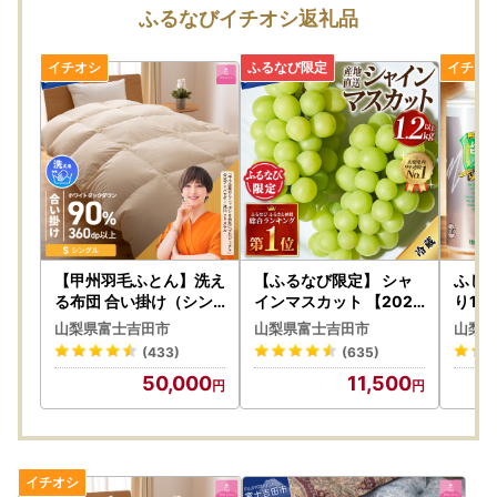
富士吉田市では、ふるさと納税をいただいた皆様のご負担を
ふるなびイチオシ返礼品
軽減するために、スマートフォンのみで完結できるアプリ
「IAM」を導入しました。
※申請には「マイナンバーカード」が必要です。
※App Store もしくはGoogle Playから「IAM（アイアム）」
アプリのダウンロードをお願いいたします。
★ふるまど★ 複数自治体のワンストップ特例をスマホでま
とめて申請ができるサービスです！リンク先をご確認くださ
い。
【甲州羽毛ふとん】洗え
【ふるなび限定】 シャ
ふじや
る布団 合い掛け（シン
インマスカット 【2026
り1L
グル）寝具 暖かい布団
年発送】高級 山梨県産
ト ク
山梨県富士吉田市
山梨県富士吉田市
山梨県
シャインマスカット 2～
(433)
(635)
3房 （1.2kg以上） フル
50,000
11,500
ーツ FN-Limited-SP