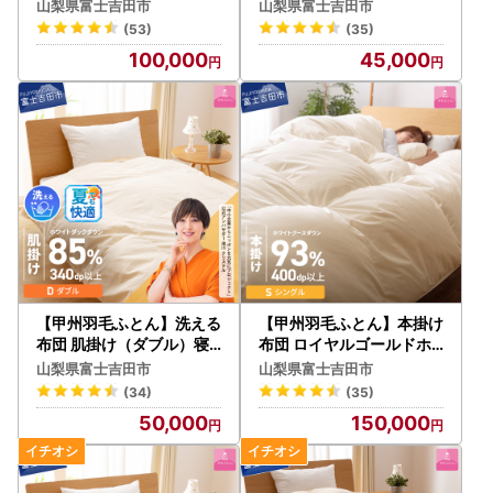
暖かい布団
暖かい布団 寝具
山梨県富士吉田市
山梨県富士吉田市
(53)
(35)
100,000
45,000
【甲州羽毛ふとん】洗える
【甲州羽毛ふとん】本掛け
布団 肌掛け（ダブル）寝
布団 ロイヤルゴールドホ
具 暖かい布団
ワイトグース93％ (シング
山梨県富士吉田市
山梨県富士吉田市
ル) アイボリー布団
(34)
(35)
50,000
150,000