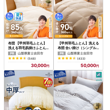
布団 【甲州羽毛ふとん】
【甲州羽毛ふとん】洗える
洗える羽毛肌掛けふとん（
布団 合い掛け（シングル
シングル） 寝具 DP340以
）寝具 暖かい布団
山梨県富士吉田市
山梨県富士吉田市
上
(548)
(433)
30,000
50,000