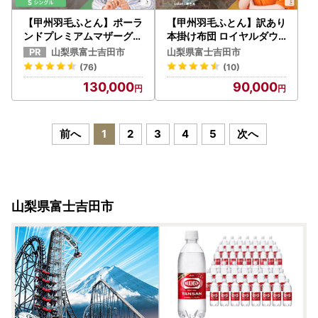
【甲州羽毛ふとん】ポーラ
【甲州羽毛ふとん】訳あり
ンドプレミアムマザーグー
本掛け布団 ロイヤルダウ
ス95% (シングル) 肌掛け
ン93%増量1.3kg（ シング
山梨県富士吉田市
山梨県富士吉田市
布団 ホワイト 布団
ル）寒色 布団
(76)
(10)
130,000
90,000
前へ
1
2
3
4
5
次へ
山梨県富士吉田市