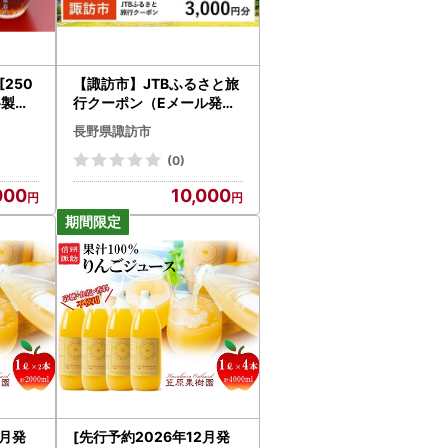
[250
【諏訪市】JTBふるさと旅
盛谷製麺
行クーポン（Eメール発行
5-02
）3,000円分
長野県諏訪市
(0)
000
10,000
2月発
[先行予約2026年12月発