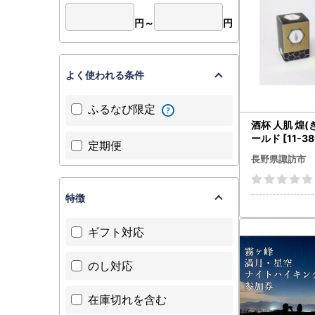
円～
円
よく使われる条件
ふるなび限定
酒杯 人肌 煌(
ールド [11-38
定期便
長野県諏訪市
特徴
ギフト対応
のし対応
在庫切れを含む