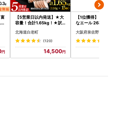
 富
【5営業日以内発送】★大
【1位獲得】ビール よなよ
LP
容量！合計1.65kg！★訳
なエール 26本 ビール
あり・牛の里ビーフハンバ
北海道白老町
大阪府泉佐野市
ーグ(110ｇ5枚入）×3 AG
058
(120)
(953)
0
14,500
18,000