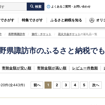
よくあるご質問・お問い合わせ
リでさがす
特集でさがす
ふるさと納税を知る
オリ
方
長野県諏訪市
旅行・チケット
花火大会チケット
の返礼品一覧
野県諏訪市のふるさと納税で
寄附金額が
安い順
寄附金額が
高い順
レビュー件数順
~
20
件(全
443
件)
前へ
1
2
3
4
5
次へ