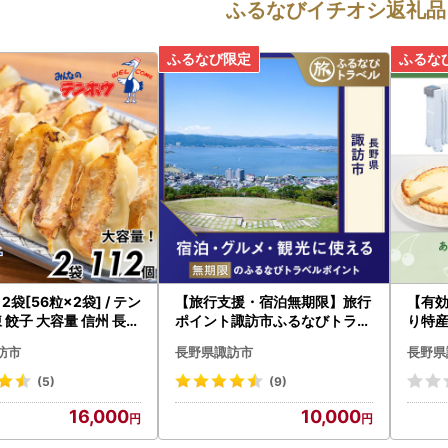
ふるなびイチオシ返礼品
2袋[56粒×2袋] / テン
【旅行支援・宿泊無期限】旅行
【有
 餃子 大容量 信州 長野
ポイント諏訪市ふるなびトラベ
り特
諏訪 [21-01]
ルポイント
市カ
訪市
長野県諏訪市
長野県
(5)
(9)
16,000
10,000