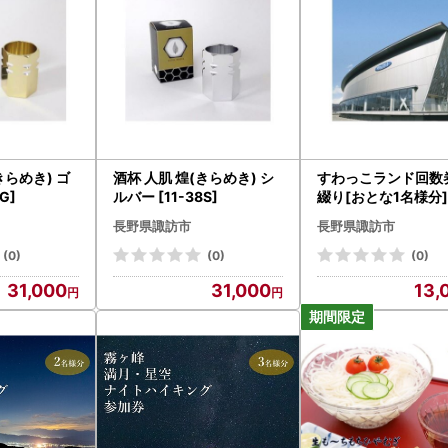
きらめき) ゴ
酒杯 人肌 煌(きらめき) シ
すわっこランド回数
G]
ルバー [11-38S]
綴り[おとな1名様分]
ル 温泉 トレーニング[
長野県諏訪市
長野県諏訪市
1]
(0)
(0)
(0)
31,000
31,000
13,