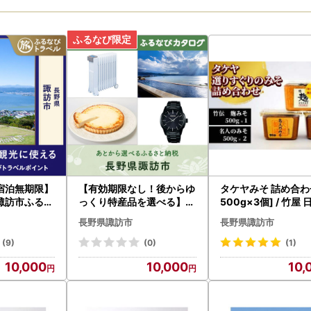
宿泊無期限】
【有効期限なし！後からゆ
タケヤみそ 詰め合わせ
諏訪市ふるな
っくり特産品を選べる】長
500g×3個] / 竹屋
イント
野県諏訪市カタログポイン
味噌 信州 長野県 諏
長野県諏訪市
長野県諏訪市
ト
訪 [16-01]
(9)
(0)
(1)
10,000
10,000
10,