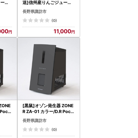
ース 1
送]信州産りんごジュース 1
/笠原
L瓶詰め 4本[箱入り]/笠原
長野県諏訪市
果樹園[80-03]
(0)
000
11,000
ZONE
[黒鼠]オゾン発生器 ZONE
 Pock
R ZA-01 カラー/D.R Pock
et[86-03BM]
長野県諏訪市
(0)