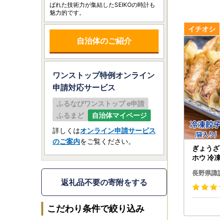
ばれた技術力が集結したSEIKOの時計も
魅力的です。
自治体のご紹介
ワンストップ特例オンライン
申請
対応サービス
ふるなびワンストップ e申請
ふるまど
自治体マイページ
詳しくは
オンライン申請サービス
のご案内
をご覧ください。
ぎょうざ 
ホウ 冷凍
県 諏訪市 
長野県諏
返礼品不要の寄附をする
こだわり条件で絞り込み