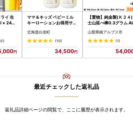
ライ 生
ママ＆キッズ ベビーミル
【置物】純金製(Ｋ２４)
 × 24本
キーローションお得用サイ
士山延べ棒0.3グラム A
ズ 380ml 2本セット CH21
BK193
北海道白老町
山梨県南アルプス市
i 守谷市
0
02)
(10)
(1)
5,000
34,500
54,00
最近チェックした返礼品
返礼品詳細ページの閲覧で、ここに履歴が表示されます。