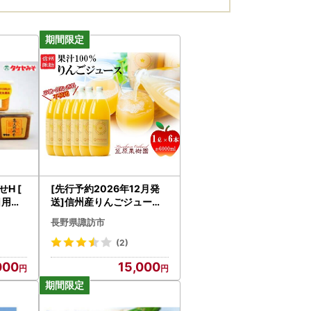
H [
[先行予約2026年12月発
 日用品
送]信州産りんごジュース 1
訪市 諏
L瓶詰め 6本[箱入り]/笠原
長野県諏訪市
果樹園[80-01]
(2)
000
15,000