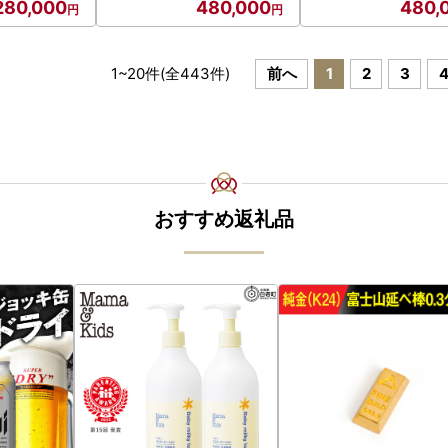
280,000
480,000
480,
1
~
20
件(全
443
件)
前へ
1
2
3
おすすめ返礼品