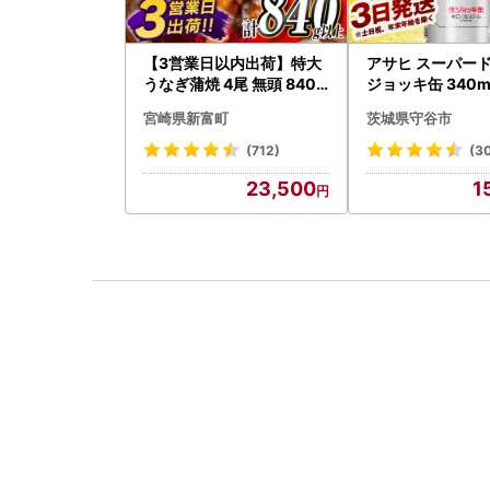
【3営業日以内出荷】特大
アサヒ スーパード
うなぎ蒲焼 4尾 無頭 840g
ジョッキ缶 340ml
以上 C388-840-3D
(1ケース) ＜茨城工場＞ 缶
宮崎県新富町
茨城県守谷市
ビール お酒 Asah
(712)
(3
23,500
1