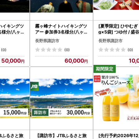
ハイキングツ
霧ヶ峰ナイトハイキングツ
[夏季限定] ひやむぎ 
名様分/八ヶ
アー 参加券3名様分/八ヶ
g×5袋] つゆ付 / 
[88-01]
岳登山企画 観光 [88-02]
7月～9月上旬配送[3
長野県諏訪市
長野県諏訪市
]
(0)
(0)
(0)
50,000
60,000
10,
Bふるさと旅
【諏訪市】JTBふるさと旅
[先行予約2026年1