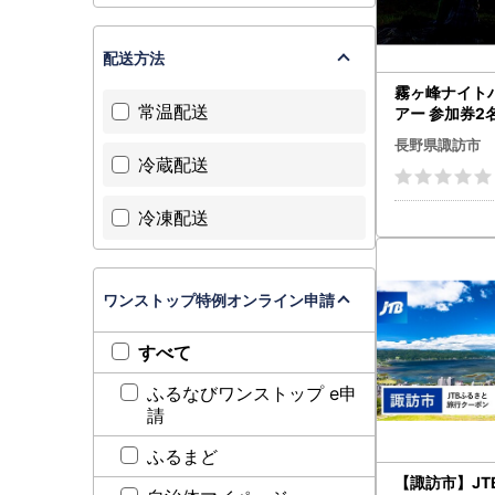
配送方法
霧ヶ峰ナイト
常温配送
アー 参加券2
岳登山企画 観光 
長野県諏訪市
冷蔵配送
冷凍配送
ワンストップ特例オンライン申請
すべて
ふるなびワンストップ e申
請
ふるまど
【諏訪市】JT