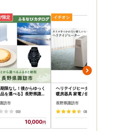
効期限なし！後からゆっく
ヘリテイジヒーター ホワイト
チー
産品を選べる】長野県諏訪
暖房器具 家電 / 信州諏訪ガラス
5c
タログポイント
の里 ユーレックス SUWAプレ
ーズ
諏訪市
長野県諏訪市
長
ミアム 信州 長野県 諏訪市 諏訪
野県
[11-71WT]
(0)
(8)
10,000
170,000