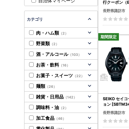
自治体マイページ
行クーポン（
）15,000円
長野県諏訪市
カテゴリ
肉・ハム類
（2）
野菜類
（2）
酒・アルコール
（103）
お茶・飲料
（16）
お菓子・スイーツ
（22）
麺類
（26）
雑貨・日用品
（142）
SEIKO セイ
ョン [SBTM3
調味料・油
（2）
ズ/ 腕時計 諏訪
長野県諏訪市
加工食品
（46）
電化製品