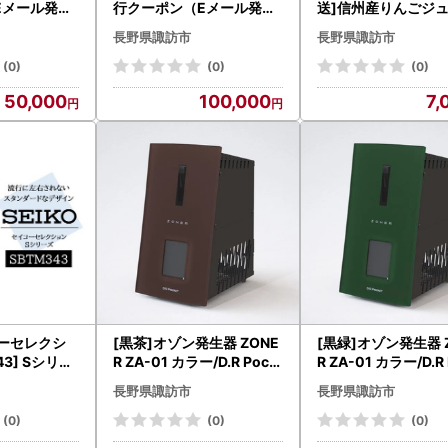
Eメール発行
行クーポン（Eメール発行
送]信州産りんごジュ
分
）30,000円分
L瓶詰め 2本[箱入り]
長野県諏訪市
長野県諏訪市
果樹園[80-02]
(0)
(0)
(0)
50,000
100,000
7,
コーセレクシ
[黒茶]オゾン発生器 ZONE
[黒緑]オゾン発生器 
43] Sシリー
R ZA-01 カラー/D.R Pock
R ZA-01 カラー/D.R
市[61-133]
et[86-03BB]
et[86-03BG]
長野県諏訪市
長野県諏訪市
(0)
(0)
(0)