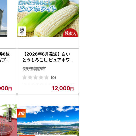
券6枚
【2026年8月発送】白い
/プー
とうもろこし ピュアホワ
71-0
イト8本入り3.3kg/Suwa
長野県諏訪市
後山ブランド化プロジェク
ト[67-02]
(0)
000
12,000