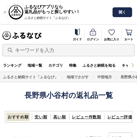
ふるなびアプリなら
返礼品がもっと探しやすい！
開く
ふるさと納税サイト「ふるなび」
ガイド
ログイン
お気に入り
カート
キーワードを入力
ランキング
地域一覧
カテゴリ
特集
ふるさと納税を知る
キャンペ
ふるさと納税サイト「ふるなび」
地域でさがす
中部地方
長野県小
長野県小谷村の返礼品一覧
おすすめ順
安い順
高い順
レビュー件数順
レビュー評価順