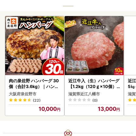
肉の泉佐野 ハンバーグ 30
近江牛入（生）ハンバーグ
近江
個（合計3.6kg）｜ハンバ
【1.2kg（120ｇ×10個）
5㎏
ーグ 訳あり 黒毛和牛×なに
】【AG09W】
菜 
大阪府泉佐野市
滋賀県近江八幡市
滋賀
わポーク
(22)
(0)
10,000
13,000