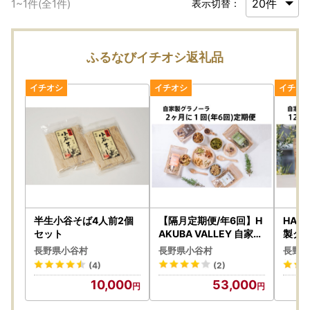
1
~
1
件(全
1
件)
表示切替：
ふるなびイチオシ返礼品
半生小谷そば4人前2個
【隔月定期便/年6回】H
HAKU
セット
AKUBA VALLEY 自家製
製グラ
グラノーラ
種類 
長野県小谷村
長野県小谷村
長野県
(4)
(2)
10,000
53,000