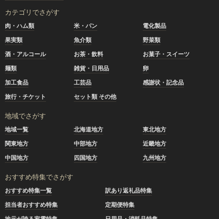
カテゴリでさがす
肉・ハム類
米・パン
電化製品
果実類
魚介類
野菜類
酒・アルコール
お茶・飲料
お菓子・スイーツ
麺類
雑貨・日用品
卵
加工食品
工芸品
感謝状・記念品
旅行・チケット
セット類 その他
地域でさがす
地域一覧
北海道地方
東北地方
関東地方
中部地方
近畿地方
中国地方
四国地方
九州地方
おすすめ特集でさがす
おすすめ特集一覧
訳あり返礼品特集
担当者おすすめ特集
定期便特集
地元が誇る家電特集
日用品・消耗品特集