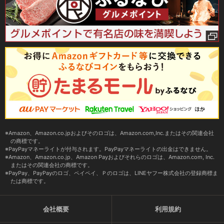
Amazon、Amazon.co.jpおよびそのロゴは、Amazon.com,Inc.またはその関連会社
の商標です。
PayPayマネーライトが付与されます。PayPayマネーライトの出金はできません。
Amazon、Amazon.co.jp、Amazon Payおよびそれらのロゴは、Amazon.com, Inc.
またはその関連会社の商標です。
PayPay、PayPayのロゴ、ペイペイ、Ｐのロゴは、LINEヤフー株式会社の登録商標ま
たは商標です。
会社概要
利用規約