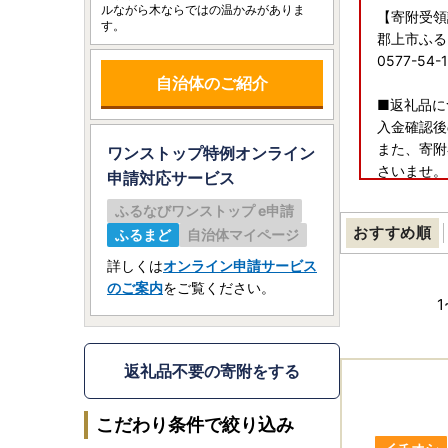
ルながら木ならではの温かみがありま
【寄附受領
す。
郡上市ふる
0577-54
自治体のご紹介
■返礼品に
入金確認後
また、寄附
ワンストップ特例オンライン
さいませ。
申請
対応サービス
ふるなびワンストップ e申請
おすすめ順
ふるまど
自治体マイページ
詳しくは
オンライン申請サービス
のご案内
をご覧ください。
1
返礼品不要の寄附をする
こだわり条件で絞り込み