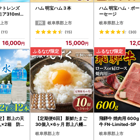
クトレンズ
ハム 明宝ハム３本
ハム 明宝ハム・ポー
ア310ml×
ーセージ
保存液 すすぎ
上市
岐阜県郡上市
岐阜県郡上市
(11)
(15)
(30)
16,000
15,000
12,
定】郡上の天
【定期便6回】 新鮮たまご
飛騨牛 焼肉用 600g
入×2箱 防災
30個入×6ヶ月 郡上八幡コ
牛 FN-Limited-SP
災グッズ スト
ケコッコ村の地養卵 美濃
岐阜県郡上市
岐阜県郡上市
N-Limite
のしずく FN-Limited-SP