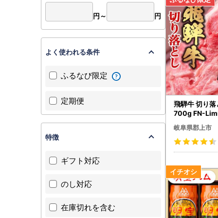
円～
円
よく使われる条件
ふるなび限定
定期便
飛騨牛 切り落
700g FN-Lim
岐阜県郡上市
特徴
ギフト対応
のし対応
在庫切れを含む