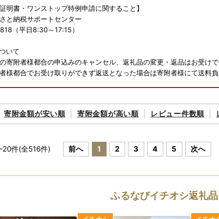
証明書・ワンストップ特例申請に関すること】
さと納税サポートセンター
-1818（平日8:30～17:15）
ついて
の寄附者様都合の申込みのキャンセル、返礼品の変更・返品はお受けで
者様都合でお受け取りができず返送となった場合は寄附者様にて送料負
寄附金額が
安い順
寄附金額が
高い順
レビュー件数順
~
20
件(全
516
件)
前へ
1
2
3
4
5
次へ
ふるなびイチオシ返礼品