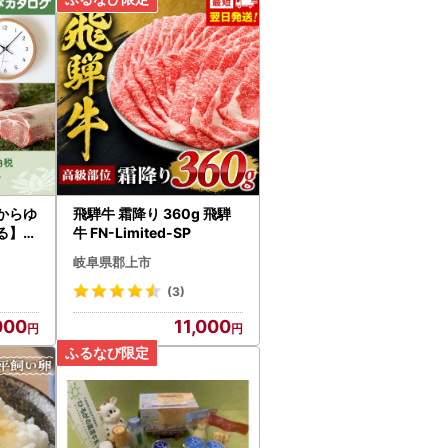
からゆ
飛騨牛 霜降り 360g 飛騨
る】岐
牛 FN-Limited-SP
ポイン
岐阜県郡上市
(3)
000
11,000