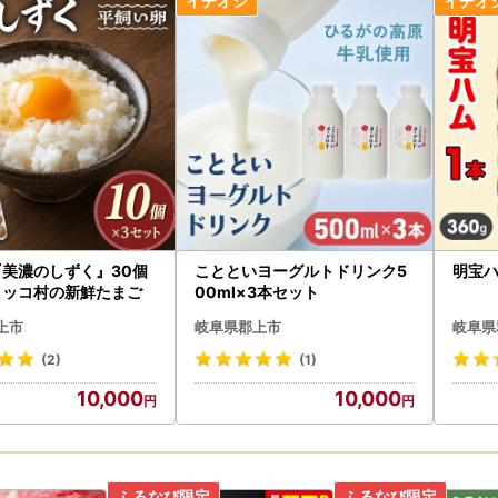
『美濃のしずく』30個
ことといヨーグルトドリンク5
明宝ハ
コッコ村の新鮮たまご
00ml×3本セット
上市
岐阜県郡上市
岐阜県
(2)
(1)
10,000
10,000