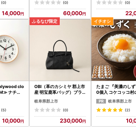
(0)
(0)
(0)
14,000
60,000
22,
lywood clo
OBI（革のカシミヤ 郡上市
たまご 『美濃のしず
2M≫ ナチュ
産 明宝鹿革バッグ）ブラ
0個入 コケコッコ村
】
ック
たまご
岐阜県郡上市
岐阜県郡上市
(5)
(0)
(2)
10,000
230,000
10,