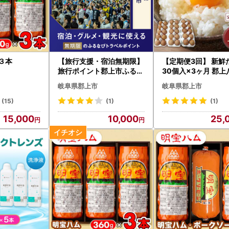
３本
【旅行支援・宿泊無期限】
【定期便3回】 新鮮
旅行ポイント郡上市ふるな
30個入×3ヶ月 郡
びトラベルポイント
ケコッコ村の地養卵
岐阜県郡上市
岐阜県郡上市
しずく FN-Limited-
(15)
(1)
(1)
15,000
10,000
25,