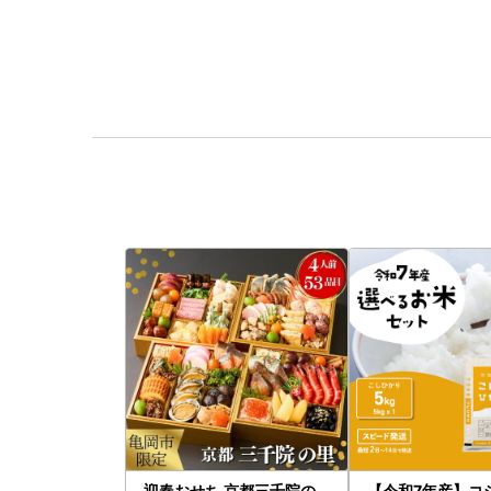
迎春おせち 京都三千院の
【令和7年産】コ