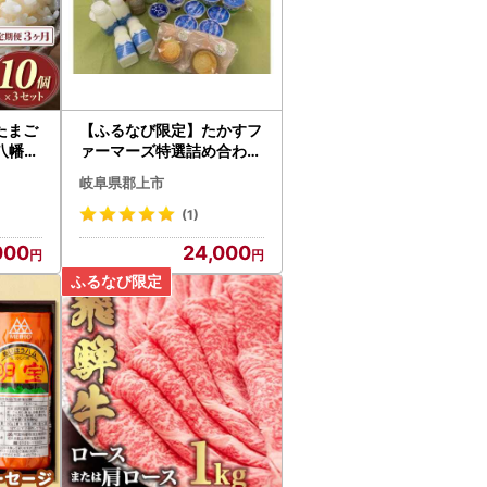
たまご
【ふるなび限定】たかすフ
上八幡コ
ァーマーズ特選詰め合わせ
美濃の
セットB FN-Limited-PR
岐阜県郡上市
SP
(1)
000
24,000