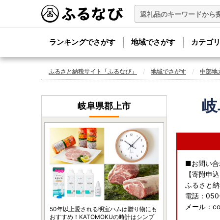
ランキングでさがす
地域でさがす
カテゴ
ふるさと納税サイト「ふるなび」
地域でさがす
中部地
岐
岐阜県郡上市
■お問い合
【寄附申込
ふるさと納
電話：050
メール：conta
50年以上愛される明宝ハムは贈り物にも
おすすめ！KATOMOKUの時計はシンプ