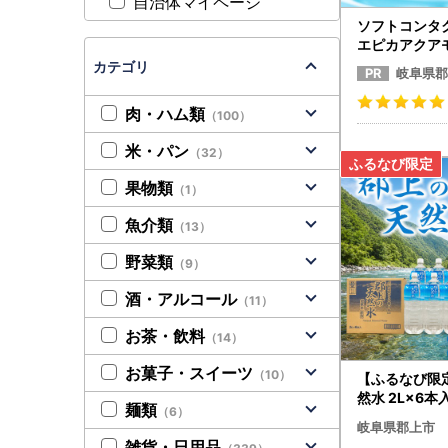
自治体マイページ
ソフトコンタ
エピカアクアモ
5本 洗浄液 
カテゴリ
岐阜県郡
液 消毒液
肉・ハム類
（100）
米・パン
（32）
果物類
（1）
魚介類
（13）
野菜類
（9）
酒・アルコール
（11）
お茶・飲料
（14）
お菓子・スイーツ
（10）
【ふるなび限
然水 2L×6本
麺類
（6）
備蓄 災害 防
岐阜県郡上市
ック 長期保存 F
雑貨・日用品