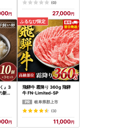
(0)
000
27,000
く』3
飛騨牛 霜降り 360g 飛騨
の新鮮
牛 FN-Limited-SP
岐阜県郡上市
(3)
000
11,000