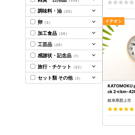
（339）
d-PR
調味料・油
（20）
卵
（3）
加工食品
（26）
工芸品
（28）
感謝状・記念品
（1）
旅行・チケット
（22）
セット類 その他
（3）
KATOMOKU p
ck 2≪km-4
ラル【A-167
岐阜県郡上市