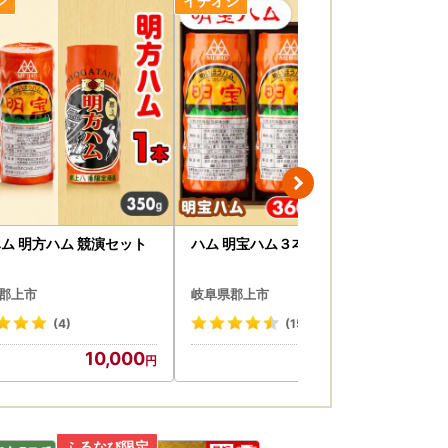
ム 明方ハム 競演セット
ハム 明宝ハム３本
【
り
市
郡上市
岐阜県郡上市
岐
(4)
(15)
10,000
15,000