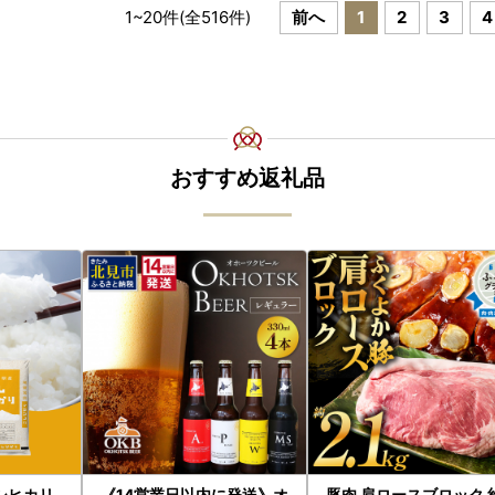
1
~
20
件(全
516
件)
前へ
1
2
3
4
おすすめ返礼品
シヒカリ
《14営業日以内に発送》オ
豚肉 肩ロースブロック 