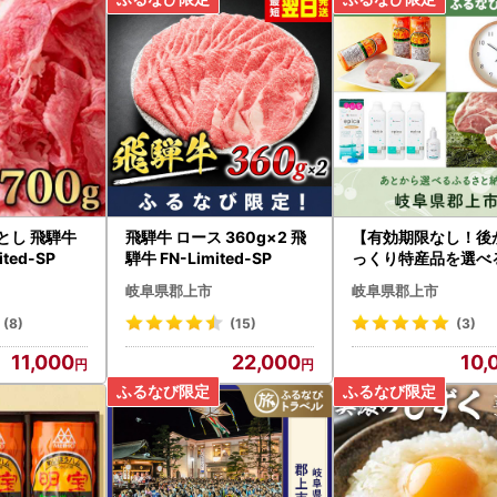
とし 飛騨牛
飛騨牛 ロース 360g×2 飛
【有効期限なし！後
ited-SP
騨牛 FN-Limited-SP
っくり特産品を選べ
阜県郡上市カタログ
岐阜県郡上市
岐阜県郡上市
ト
(8)
(15)
(3)
11,000
22,000
10,