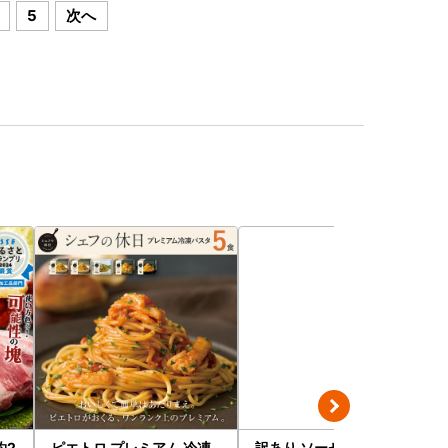
5
次へ
約2
ピエトロ プレミアム 冷凍
訳あり ソーセージ福袋 ウ