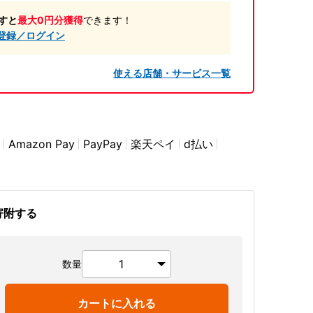
すと
最大0円分獲得
できます！
登録／ログイン
使える店舗・サービス一覧
Amazon Pay
PayPay
楽天ペイ
d払い
寄附する
数量
カートに入れる