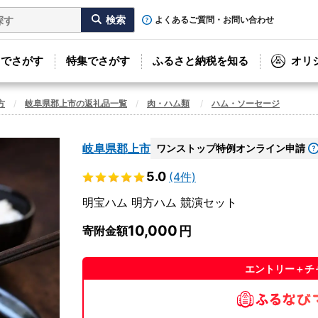
よくあるご質問・お問い合わせ
リでさがす
特集でさがす
ふるさと納税を知る
オリ
方
岐阜県郡上市の返礼品一覧
肉・ハム類
ハム・ソーセージ
岐阜県郡上市
ワンストップ特例オンライン申請
5.0
(4件)
明宝ハム 明方ハム 競演セット
10,000
寄附金額
エントリー＋チ