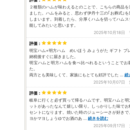
２種類のハムが味わえるとのことで、こちらの商品を
ました。ハムをみると、思わず伊丹十三の｢お葬式｣を
しまいます。到着したら、分厚くハムを切ってハムス
能してみたいと思います。
2025年10月18日
明宝ハム+明方ハム めいほう みょうがた ギフト プ
納税後すぐに届きました。
明宝ハムと明方ハムを食べ比べれるということでお
た。
両方とも美味しくて、家族にもとても好評でした
...
続
2025年10月07日
岐阜に行くと必ず買って帰るハムです。明宝ハムと明
ットがあったなんて嬉しい限り。しっかりした味でお
セントになります。焼いた時のジューシーさが好きで
ヨかマヨしょうゆでお酒のあ
...
続きを読む
2025年09月17日