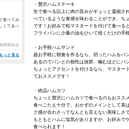
・贅沢ハムステーキ
生で食べる以上に肉の旨みがギュッと凝縮さ
べているような食感を味わることができ、ち
て食べてみ
です！お好みで粒マスタードを付けて食べる
しくてあっ
フライパンに少量の油をひいて焼くだけの手
 静岡県在住
・お手軽ハムサンド
超お手軽に朝食を作るなら、切ったハムをパ
もっと見る
あるのでパンとの相性は抜群、噛むほどにパ
ちょっとアクセントを付けるなら、マスター
ておススメです！
・絶品ハムカツ
ちょっと贅沢にハムカツで食べるのもおスス
食べごたえ十分で、おかずのメインとして喜
ク感が合わさってなんとも言えない美味しさ
もともとハムに塩気がありますが、お好みで
食べられます！