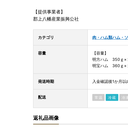
【提供事業者】
郡上八幡産業振興公社
カテゴリ
肉・ハム類
ハム・
容量
【容量】
明方ハム 350ｇ×
明宝ハム 360ｇ×
発送時期
入金確認後1か月以
配送
常温
冷蔵
冷
返礼品画像