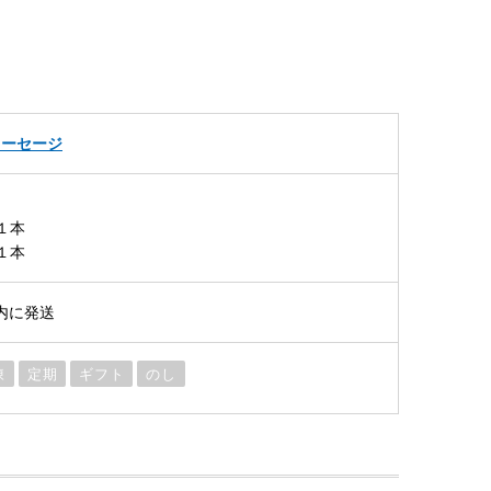
ソーセージ
１本
１本
内に発送
凍
定期
ギフト
のし