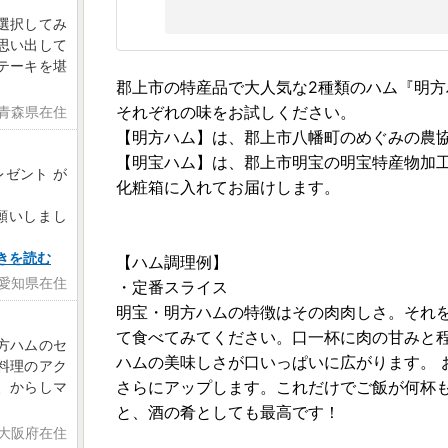
選択してみ
思い出して
テーキを堪
郡上市の特産品で大人気な2種類のハム『明
それぞれの味をお試しください。
 青森県在住
【明方ハム】は、郡上市八幡町のめぐみの農
【明宝ハム】は、郡上市明宝の明宝特産物加工
レゼント が
化粧箱に入れてお届けします。
願いしまし
きを読む
【ハム調理例】
 愛知県在住
・定番スライス
明宝・明方ハムの特徴はその肉肉しさ。それ
て食べてみてください。口一杯に肉の甘みと
方ハムのセ
ハムの美味しさが口いっぱいに広がります。 
料理のアク
さらにアップします。これだけでご飯が何杯
、からしマ
と、酒の肴としても最高です！
 大阪府在住