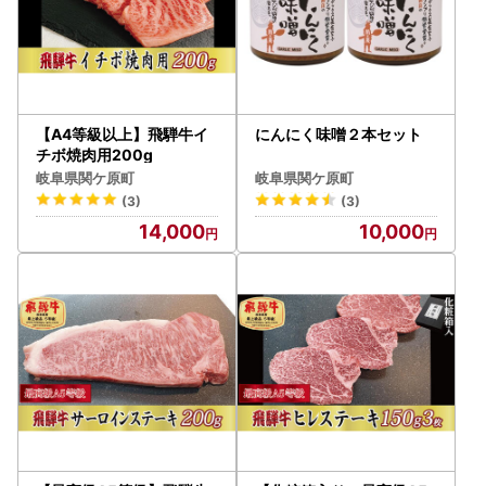
【A4等級以上】飛騨牛イ
にんにく味噌２本セット
チボ焼肉用200g
岐阜県関ケ原町
岐阜県関ケ原町
(3)
(3)
14,000
10,000