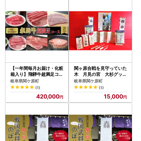
【一年間毎月お届け・化粧
関ヶ原合戦を見守っていた
箱入り】飛騨牛超満足コー
木 月見の宮 大杉グッズ
ス（約2人前）
セット
岐阜県関ケ原町
岐阜県関ケ原町
(1)
(1)
420,000
15,000