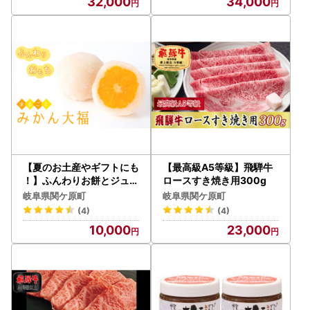
32,000
34,000
【夏のお土産やギフトにも
【最高級A5等級】飛騨牛
！】ふんわりお餅とジュー
ロースすき焼き用300g
シーな果汁が溢れるみかん
岐阜県関ケ原町
岐阜県関ケ原町
大福（10個セット）
(4)
(4)
10,000
23,000