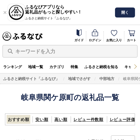
ふるなびアプリなら
返礼品がもっと探しやすい！
開く
ふるさと納税サイト「ふるなび」
ガイド
ログイン
お気に入り
カート
キーワードを入力
ランキング
地域一覧
カテゴリ
特集
ふるさと納税を知る
キャンペ
ふるさと納税サイト「ふるなび」
地域でさがす
中部地方
岐阜県関
岐阜県関ケ原町の返礼品一覧
おすすめ順
安い順
高い順
レビュー件数順
レビュー評価順