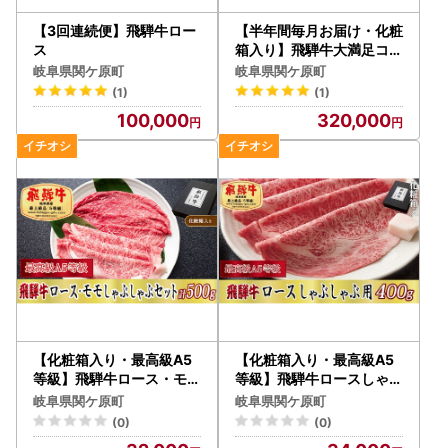
【3回連続便】飛騨牛ロー
【半年間毎月お届け・化粧
ス
箱入り】飛騨牛大満足コー
ス（約3人前）
岐阜県関ケ原町
岐阜県関ケ原町
(1)
(1)
100,000
320,000
【化粧箱入り・最高級A5
【化粧箱入り・最高級A5
等級】飛騨牛ロース・モモ
等級】飛騨牛ロースしゃぶ
しゃぶしゃぶセット計50
しゃぶ用400g
岐阜県関ケ原町
岐阜県関ケ原町
0g
(0)
(0)