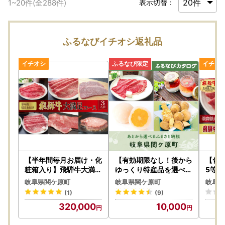
1
~
20
件(全
288
件)
表示切替：
ふるなびイチオシ返礼品
【半年間毎月お届け・化
【有効期限なし！後から
【化
粧箱入り】飛騨牛大満足
ゆっくり特産品を選べる
5等
コース（約3人前）
】岐阜県関ケ原町カタロ
ゃぶし
岐阜県関ケ原町
岐阜県関ケ原町
岐阜県
グポイント
(1)
(9)
320,000
10,000