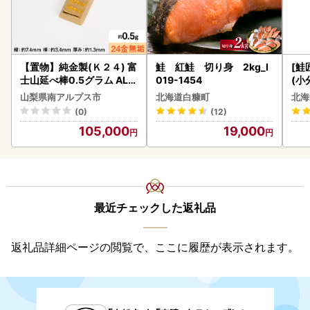
【置物】純金製(Ｋ２４) 富
鮭 紅鮭 切り身 2kg_I
[鮭
士山延べ棒0.5グラム ALP
019-1454
(小
BK181
5
山梨県南アルプス市
北海道白糠町
北海
(0)
(12)
105,000
19,000
最近チェックした返礼品
返礼品詳細ページの閲覧で、ここに履歴が表示されます。