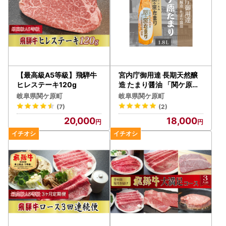
【最高級A5等級】飛騨牛
宮内庁御用達 長期天然醸
ヒレステーキ120g
造 たまり醤油 「関ケ原た
まり」 1.8L×1本
岐阜県関ケ原町
岐阜県関ケ原町
(7)
(2)
20,000
18,000