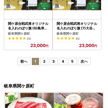
関ケ原合戦武将オリジナル
関ケ原合戦武将オリジナル
名入れのぼり旗 (9)島津義
名入れのぼり旗 (7)大谷吉
弘
継
岐阜県関ケ原町
岐阜県関ケ原町
(1)
(1)
23,000
23,000
前へ
1
2
3
4
5
次へ
岐阜県関ケ原町