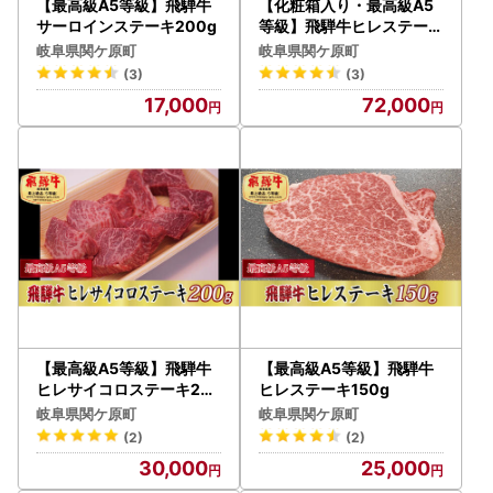
【最高級A5等級】飛騨牛
【化粧箱入り・最高級A5
サーロインステーキ200g
等級】飛騨牛ヒレステーキ
150g×3枚
岐阜県関ケ原町
岐阜県関ケ原町
(3)
(3)
17,000
72,000
【最高級A5等級】飛騨牛
【最高級A5等級】飛騨牛
ヒレサイコロステーキ20
ヒレステーキ150g
0g
岐阜県関ケ原町
岐阜県関ケ原町
(2)
(2)
30,000
25,000