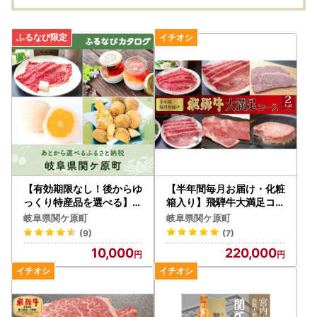
【有効期限なし！後からゆ
【半年間毎月お届け・化粧
っくり特産品を選べる】岐
箱入り】飛騨牛大満足コー
阜県関ケ原町カタログポイ
ス（約2人前）
岐阜県関ケ原町
岐阜県関ケ原町
ント
(9)
(7)
10,000
220,000