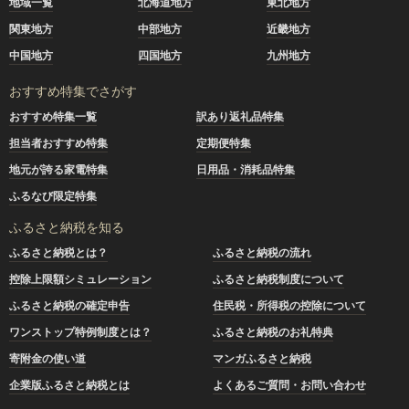
地域一覧
北海道地方
東北地方
関東地方
中部地方
近畿地方
中国地方
四国地方
九州地方
おすすめ特集でさがす
おすすめ特集一覧
訳あり返礼品特集
担当者おすすめ特集
定期便特集
地元が誇る家電特集
日用品・消耗品特集
ふるなび限定特集
ふるさと納税を知る
ふるさと納税とは？
ふるさと納税の流れ
控除上限額シミュレーション
ふるさと納税制度について
ふるさと納税の確定申告
住民税・所得税の控除について
ワンストップ特例制度とは？
ふるさと納税のお礼特典
寄附金の使い道
マンガふるさと納税
企業版ふるさと納税とは
よくあるご質問・お問い合わせ