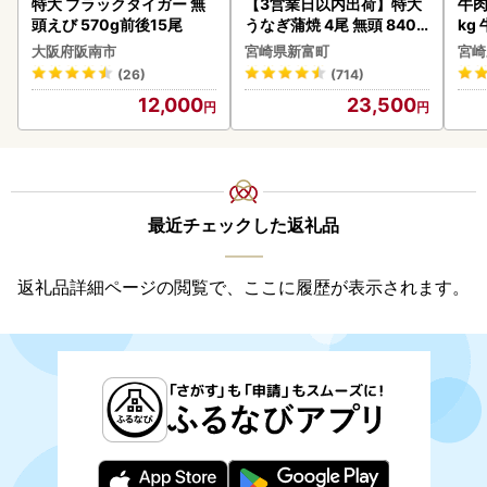
特大 ブラックタイガー 無
【3営業日以内出荷】特大
牛肉 宮崎牛 赤身＆霜降り
頭えび 570g前後15尾
うなぎ蒲焼 4尾 無頭 840g
kg
以上 C388-840-3D
kg
大阪府阪南市
宮崎県新富町
宮崎
(26)
(714)
12,000
23,500
最近チェックした返礼品
返礼品詳細ページの閲覧で、ここに履歴が表示されます。