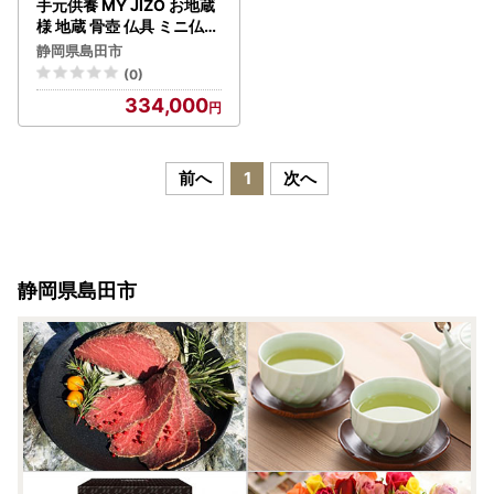
手元供養 MY JIZO お地蔵
様 地蔵 骨壺 仏具 ミニ仏壇
コンパクト 遺骨入れ 分骨
静岡県島田市
彫刻 モダン仏具 ペット供
(0)
養 置物 インテリア
334,000
前へ
1
次へ
静岡県島田市