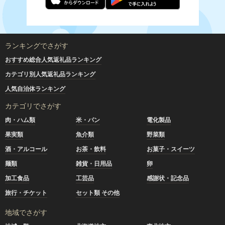
ランキングでさがす
おすすめ総合人気返礼品ランキング
カテゴリ別人気返礼品ランキング
人気自治体ランキング
カテゴリでさがす
肉・ハム類
米・パン
電化製品
果実類
魚介類
野菜類
酒・アルコール
お茶・飲料
お菓子・スイーツ
麺類
雑貨・日用品
卵
加工食品
工芸品
感謝状・記念品
旅行・チケット
セット類 その他
地域でさがす