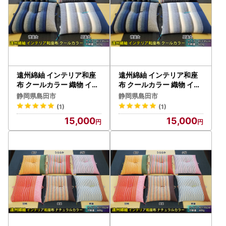
遠州綿紬 インテリア和座
遠州綿紬 インテリア和座
布 クールカラー 織物 イス
布 クールカラー 織物 イス
クール 昼富士
クール 夜富士
静岡県島田市
静岡県島田市
(1)
(1)
15,000
15,000