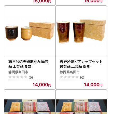
15,000
15,000
志戸呂焼夫婦湯呑み 民芸
志戸呂焼ビアカップセット
品 工芸品 食器
民芸品 工芸品 食器
静岡県島田市
静岡県島田市
(0)
(0)
14,000
14,000