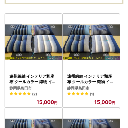
遠州綿紬 インテリア和座
遠州綿紬 インテリア和座
布 クールカラー 織物 イス
布 クールカラー 織物 イス
クール 青海
クール 大名
静岡県島田市
静岡県島田市
(2)
(1)
15,000
15,000