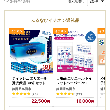
1
~
13
件(全
13
件)
表示切替：
ふるなびイチオシ返礼品
ティッシュ エリエール
日用品 エリエール トイ
応援 
贅沢保湿 30箱 セット テ
レットペーパー 72ロー
子育て
ィッシュ
ル 日用品
円 応
静岡県島田市
静岡県島田市
静岡県
(23)
(22)
22,500
16,000