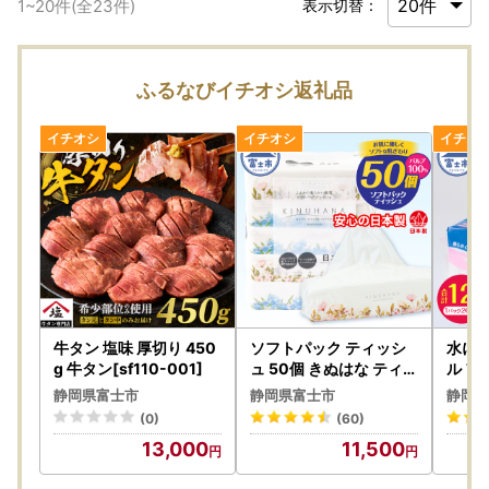
1
~
20
件(全
23
件)
表示切替：
ふるなびイチオシ返礼品
牛タン 塩味 厚切り 450
ソフトパック ティッシ
水に強
g 牛タン[sf110-001]
ュ 50個 きぬはな ティッ
ル フ
シュペーパー [sf002-3
ル 1
静岡県富士市
静岡県富士市
静岡県
87]
％ ハ
(0)
(60)
-045
13,000
11,500