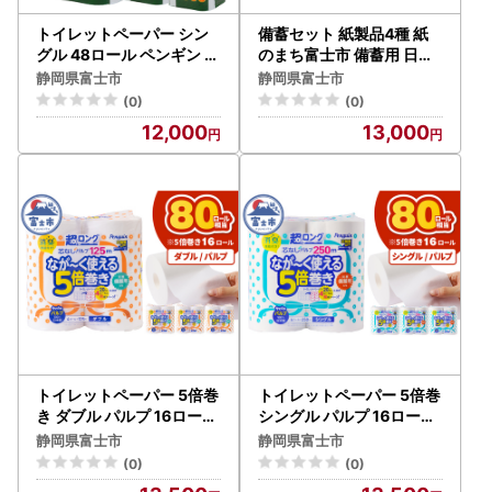
トイレットペーパー シン
備蓄セット 紙製品4種 紙
グル 48ロール ペンギン 緑
のまち富士市 備蓄用 日用
茶の力 緑茶の香り 消臭イ
品 詰合せ セット ウエット
静岡県富士市
静岡県富士市
ン 長巻き 長持ち 65m エ
ティッシュ 6倍巻きトイレ
(0)
(0)
ンボス加工 再生紙 防災 備
ットペーパー ペーパータ
12,000
13,000
蓄 トイレ用品 日用品 生活
オル ティッシュペーパー
用品 静岡県 富士市 [sf00
非常時 災害 防災 備蓄 消耗
2-622]
品 生活用品 富士市 [sf00
2-415]
トイレットペーパー 5倍巻
トイレットペーパー 5倍巻
き ダブル パルプ 16ロール
シングル パルプ 16ロール
トイレット [sf002-531]
トイレット [sf002-533]
静岡県富士市
静岡県富士市
(0)
(0)