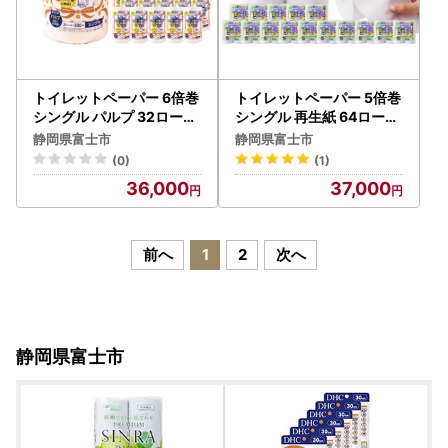
トイレットペーパー 6倍巻
トイレットペーパー 5倍巻
シングル パルプ 32ロール
シングル 再生紙 64ロール
トイレット [sf002-550]
トイレット [sf002-548]
静岡県富士市
静岡県富士市
(0)
(1)
36,000
37,000
前へ
1
2
次へ
静岡県富士市