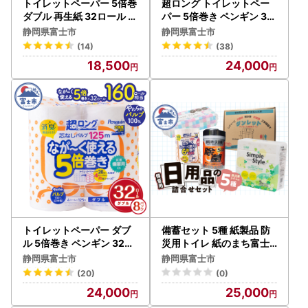
トイレットペーパー 5倍巻
超ロング トイレットペー
ダブル 再生紙 32ロール ト
パー 5倍巻き ペンギン 32
イレット[sf002-148]
Rシングル パルプ [sf002-
静岡県富士市
静岡県富士市
069]
(14)
(38)
18,500
24,000
トイレットペーパー ダブ
備蓄セット 5種 紙製品 防
ル 5倍巻き ペンギン 32ロ
災用トイレ 紙のまち富士
ールトイレット[sf002-0
市 備蓄用 日用品 詰合せ セ
静岡県富士市
静岡県富士市
70]
ット ダンボール簡易トイ
(20)
(0)
レ ウエットティッシュ 6
24,000
25,000
倍巻きトイレットペーパー