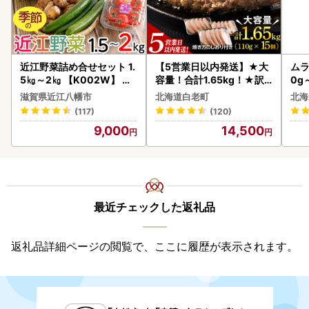
近江野菜詰め合せセット 1.
【5営業日以内発送】★大
ムラ
5㎏～2㎏ 【K002W】 野
容量！合計1.65kg！★訳
0g
菜 旬 新鮮
あり・牛の里ビーフハンバ
滋賀県近江八幡市
北海道白老町
北海
ーグ(110ｇ5枚入）×3 AG
(117)
(120)
058
9,000
14,500
最近チェックした返礼品
返礼品詳細ページの閲覧で、ここに履歴が表示されます。