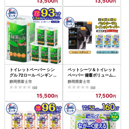
13,500
13,500
トイレットペーパー シン
ペットシーツ＆トイレット
グル 72ロール ペンギン 緑
ペーパー 備蓄ボリューム
茶の力 緑茶の香り 消臭イ
セット ネオシーツ 72枚入
静岡県富士市
静岡県富士市
ン 長巻き 長持ち 65m エ
強力消臭 ペンギン超ロン
(0)
(0)
ンボス加工 再生紙 防災 備
グ 5倍巻き 超吸収 超長巻
15,500
17,500
蓄 トイレ用品 日用品 生活
防災セット 日用品 詰合せ
用品 静岡県 富士市 [sf00
非常時 災害 防災 備蓄 消耗
2-623]
品 生活用品 富士市 [sf00
2-537]