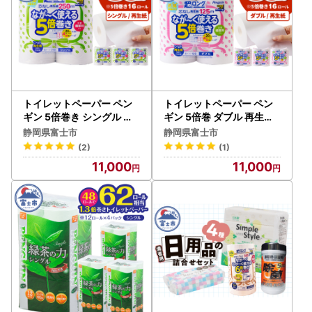
トイレットペーパー ペン
トイレットペーパー ペン
ギン 5倍巻き シングル 再
ギン 5倍巻 ダブル 再生紙 1
生紙 16ロール トイレット
6ロール トイレット [sf00
静岡県富士市
静岡県富士市
[sf002-532]
2-530]
(2)
(1)
11,000
11,000