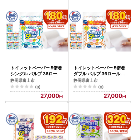
ペーパータオル ティッシ
ュペーパー 非常時 災害 防
災 備蓄 消耗品 生活用品 富
士市 [sf002-416]
トイレットペーパー 5倍巻
トイレットペーパー 5倍巻
シングル パルプ 36ロール
ダブル パルプ 36ロール ト
トイレット [sf002-617]
イレット [sf002-618]
静岡県富士市
静岡県富士市
(0)
(0)
27,000
27,000