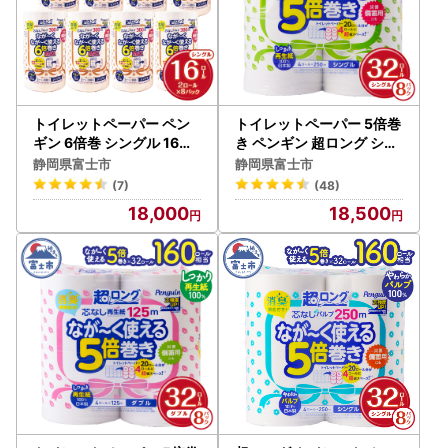
トイレットペーパー ペン
トイレットペーパー 5倍巻
ギン 6倍巻 シングル 16ロ
き ペンギン 超ロング シン
ール パルプ100％ トイレ
グル 32R 再生紙 トイレッ
静岡県富士市
静岡県富士市
ット[sf002-195]
ト[sf002-243]
(7)
(48)
18,000
18,500