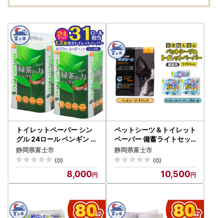
トイレットペーパー シン
ペットシーツ＆トイレット
グル 24ロール ペンギン 緑
ペーパー 備蓄ライトセッ
茶の力 緑茶の香り 消臭イ
ト ネオシーツ 72枚入 強力
静岡県富士市
静岡県富士市
ン 長巻き 長持ち 65m エ
消臭 ペンギン超ロング 5
(0)
(0)
ンボス加工 再生紙 防災 備
倍巻き 超吸収 超長巻防災
8,000
10,500
蓄 トイレ用品 日用品 生活
セット 日用品 詰合せ 非常
用品 静岡県 富士市 [sf00
時 災害 防災 備蓄 消耗品
2-621]
生活用品 紙のまち 富士市
[sf002-536]