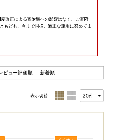
制度改正による寄附額への影響はなく、ご寄附
ともども、今まで同様、適正な運用に努めてま
レビュー評価順
新着順
ォンのみで完結できるアプリ「IAM」が誕生い
ロードが必要です
表示切替：
より、お礼品の配送に遅れが発生する可能性が