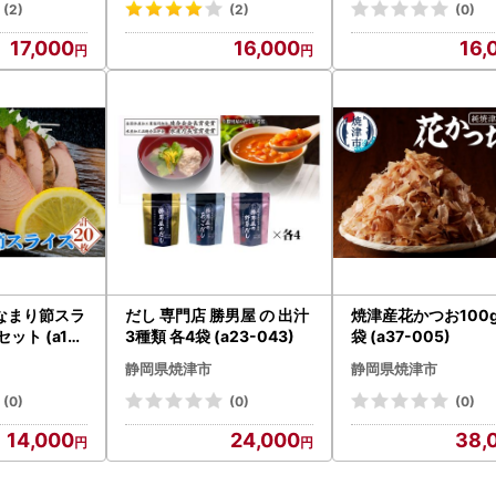
(2)
(2)
(0)
17,000
16,000
16,
なまり節スラ
だし 専門店 勝男屋 の 出汁
焼津産花かつお100g
ット (a13-
3種類 各4袋 (a23-043)
袋 (a37-005)
静岡県焼津市
静岡県焼津市
(0)
(0)
(0)
14,000
24,000
38,