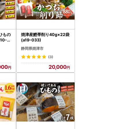
ひもの
焼津産鰹帯削り40g×22袋
10-8
(a19-033)
静岡県焼津市
(3)
000
20,000