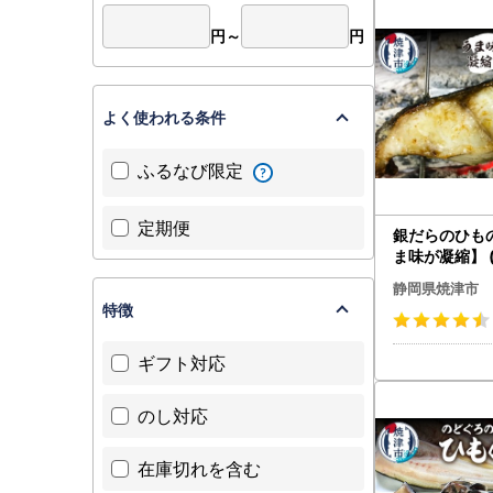
円～
円
よく使われる条件
ふるなび限定
定期便
銀だらのひも
ま味が凝縮】 (a
静岡県焼津市
特徴
ギフト対応
のし対応
在庫切れを含む