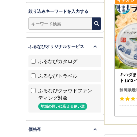
■お礼品配
緊急事態
絞り込みキーワードを入力する
ご迷惑を
※ふるさと
お礼品の
(焼津市ふる
ふるなびオリジナルサービス
ふるなびカタログ
キハダま
ふるなびトラベル
ト (a12-
ふるなびクラウドファン
静岡県焼
ディング対象
地域の願いに応える使い道
価格帯