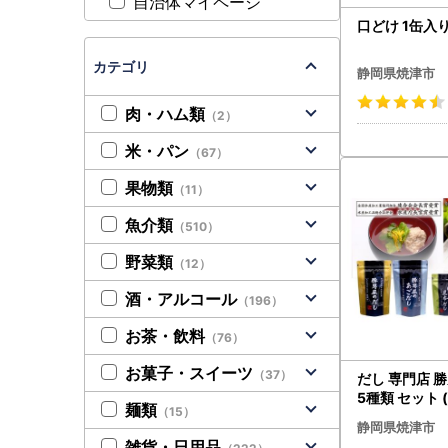
自治体マイページ
口どけ 1缶入り 
カテゴリ
静岡県焼津市
肉・ハム類
（2）
米・パン
（67）
果物類
（11）
魚介類
（510）
野菜類
（12）
酒・アルコール
（196）
お茶・飲料
（76）
お菓子・スイーツ
（37）
だし 専門店 勝
5種類 セット (
麺類
（15）
静岡県焼津市
雑貨・日用品