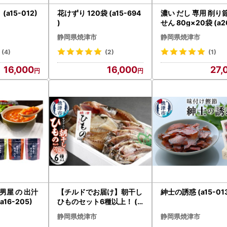
(a15-012)
花けずり 120袋 (a15-694
濃い だし 専用 削り
)
せん 80g×20袋 (a2
)
静岡県焼津市
静岡県焼津市
(4)
(2)
(1)
16,000
16,000
27,
男屋 の 出汁
【チルドでお届け】朝干し
紳士の誘惑 (a15-01
a16-205)
ひものセット6種以上！ (a
15-383)
静岡県焼津市
静岡県焼津市