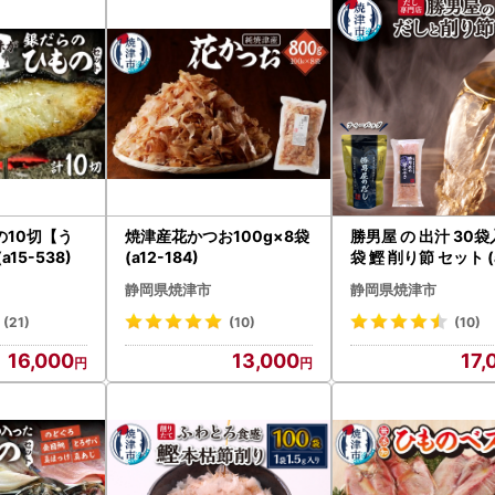
の10切【う
焼津産花かつお100g×8袋
勝男屋 の 出汁 30袋
15-538)
(a12-184)
袋 鰹 削り節 セット (
03)
静岡県焼津市
静岡県焼津市
(21)
(10)
(10)
16,000
13,000
17,