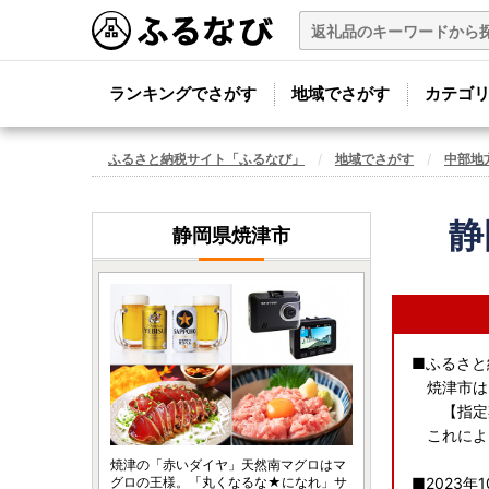
ランキングでさがす
地域でさがす
カテゴ
ふるさと納税サイト「ふるなび」
地域でさがす
中部地
静
静岡県焼津市
■ふるさと
焼津市は
【指定期間
これによ
焼津の「赤いダイヤ」天然南マグロはマ
グロの王様。「丸くなるな★になれ」サ
■2023