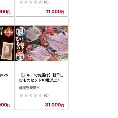
(0)
000
11,000
×25
【チルドでお届け】朝干し
ひものセット10種以上！ (
a30-176)
静岡県焼津市
(0)
000
31,000