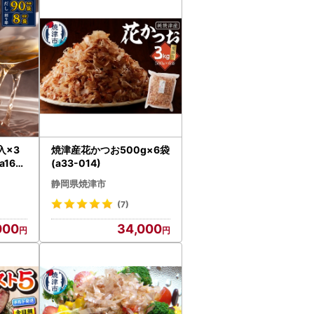
入×3
焼津産花かつお500g×6袋
a16-2
(a33-014)
静岡県焼津市
(7)
000
34,000