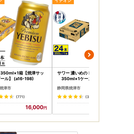
します。
いる詐欺サイトも確認されています。
じたらお電話ください。
350ml×1箱【焼津サッ
サワー 濃いめの レモン サワー
【
ル】 (a16-198)
350ml×1ケース (a12-244)
り
市
焼津市
静岡県焼津市
静
(771)
(30)
16,000
12,000