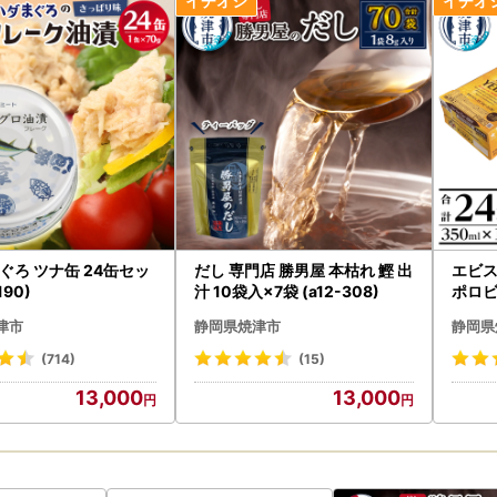
送の遅れについて
宣言の影響によりお礼品の配送に遅れが生じる可能性がございます。
おかけする場合があると思いますが、ご理解を賜りますようお願いいた
納税サイトを騙る詐欺サイトが増えており、焼津市のお礼品を表示して
寄付金額を割引や値引き等することはありません。少しでも怪しいと感
さと納税課：054-626-9406)
ぐろ ツナ缶 24缶セッ
だし 専門店 勝男屋 本枯れ 鰹 出
エビス
190)
汁 10袋入×7袋 (a12-308)
ポロビー
津市
静岡県焼津市
静岡県
(714)
(15)
13,000
13,000