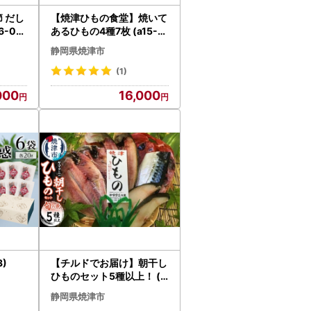
節 だし
【焼津ひもの食堂】焼いて
6-012
あるひもの4種7枚 (a15-6
71)
静岡県焼津市
(1)
000
16,000
3)
【チルドでお届け】朝干し
ひものセット5種以上！ (a
10-431)
静岡県焼津市