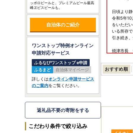
ッポロビールと、プレミアムビール最高
峰ヱビスビールも。
日頃より静
令和5年1
自治体のご紹介
をいただい
いる所存で
引き続き
ワンストップ特例オンライン
焼津市長 
申請
対応サービス
ふるなびワンストップ e申請
■
ワンスト
おすすめ順
ふるまど
自治体マイページ
ふるさと納
たしました
詳しくは
オンライン申請サービス
※申請には
のご案内
をご覧ください。
※App S
■天候状況
積雪等の天
返礼品不要の寄附をする
あります。
上記の事情
こだわり条件で絞り込み