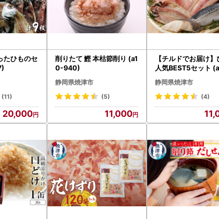
ったひものセ
削りたて 鰹 本枯節削り (a1
【チルドでお届け】
7)
0-940)
人気BEST5セット (a
93)
静岡県焼津市
静岡県焼津市
(11)
(5)
(4)
20,000
11,000
11,