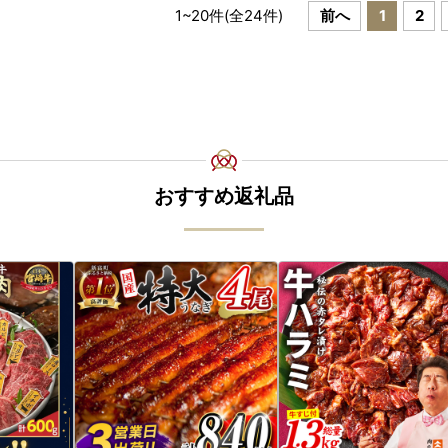
1
~
20
件(全
24
件)
前へ
1
2
おすすめ返礼品