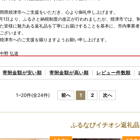
岡県焼津市へご支援をいただき、心より御礼申し上げます。
0月1日より、ふるさと納税制度の改正が行われましたが、焼津市では、
た皆様に魅力ある返礼品を丁寧にお届けすることを基本に、市内事業者
ございます。
、焼津市へのご支援を賜りますようお願い申し上げます。
中野 弘道
ップ特例申請が完全ペーパーレス！！申請アプリ「IAM」新登場！
寄附金額が
安い順
寄附金額が
高い順
レビュー件数順
税をいただいた皆様のご負担を軽減するために、焼津市ではスマートフ
。
「マイナンバーカード」が必要です
tore もしくは Google Play から「IAM（アイアム）」アプリのダウン
1
~
20
件(全
24
件)
前へ
1
2
次へ
や宅配業者の休業・営業時間短縮等にともなう影響について
候状況や、年末年始における宅配業者の休業・営業時間短縮等の影響に
ふるなびイチオシ返礼品
によりお礼品の到着が遅延となる場合は、ご容赦ください。