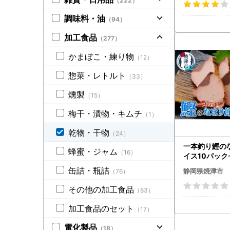
（222）
調味料・油
（94）
加工食品
（277）
かまぼこ・練り物
（12）
惣菜・レトルト
（33）
燻製
（15）
梅干・漬物・キムチ
（1）
乾物・干物
（24）
一本釣り鰹の
蜂蜜・ジャム
（16）
イス10パックセ
047)
缶詰・瓶詰
静岡県焼津市
（76）
その他の加工食品
（83）
加工食品のセット
（17）
電化製品
（18）