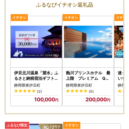
東伊豆町ふるさと納税センター 行
ふるなびイチオシ返礼品
★令和７年１２月３１日（水）まで寄附のお申込を頂いた方
でご希望される方へのワンストップ特例申請書の発送は行い
ます。
★ただし、令和７年１２月２６日（金）～３１日（水）の間
にいただいたご寄附に対するワンストップ特例申請書の送付
につきましては、令和８年１月３日（土）発送となります。
お急ぎの方は、お手数をお掛けしますが、必要に応じて寄附
者様ご自身で申請書をダウンロードしていただき、必要な添
付資料とともに郵送していただきますようお願いします。
伊豆北川温泉「望水」ふ
熱川プリンスホテル 最
迷っ
るさと納税宿泊ギフト券
上階 プレミアム Qo
いず
（30000円分） E011
omo客室 1泊2食 ペ
券 （
【返礼品の送付について】
静岡県東伊豆町
静岡県東伊豆町
静岡県
／チケット 温泉宿 ギ
ア 宿泊券 平日限定
／静
通常ご寄附頂いてから１～２ヶ月以内にお届けしておりま
(2)
(5)
フト券 静岡県 東伊豆
G009／静岡県 東伊豆
す。
100,000
200,000
町
町
※１２月は寄附のお申し込みが集中するため、一部を除き、
１月上旬以降の発送となりま すのでご了承ください。
※２日以上ご不在にされる場合は、不在日を必ず備考欄にご
記入ください。事前にお申し出がなく、お届け時に長期ご不
在で運送業者の保管期限を経過し当方へ返送された場合に