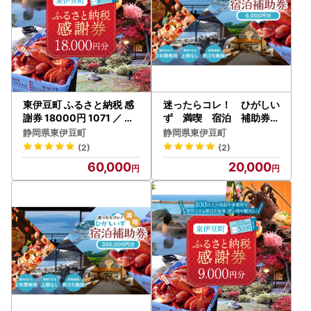
東伊豆町 ふるさと納税 感
迷ったらコレ！ ひがしい
謝券 18000円 1071 ／ 静
ず 満喫 宿泊 補助券
岡県 旅行 宿泊 食事 観光
（6千円分）B001／静岡
静岡県東伊豆町
静岡県東伊豆町
チケット クーポン 補助 リ
県 東伊豆町
(2)
(2)
フォーム ホテル 動物園 海
60,000
20,000
鮮 みかん 金目鯛 稲取 熱川
ギフト 土産