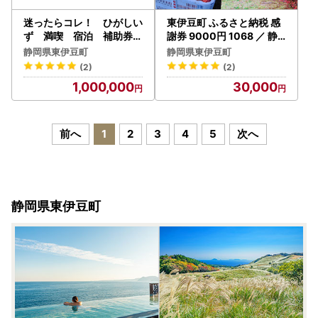
迷ったらコレ！ ひがしい
東伊豆町 ふるさと納税 感
ず 満喫 宿泊 補助券
謝券 9000円 1068 ／ 静
（30万円分）K001／静岡
岡県 旅行 宿泊 食事 観光
静岡県東伊豆町
静岡県東伊豆町
県 東伊豆町
チケット クーポン 補助 リ
(2)
(2)
フォーム ホテル 動物園 海
1,000,000
30,000
鮮 みかん 金目鯛 稲取 熱川
ギフト 土産
前へ
1
2
3
4
5
次へ
静岡県東伊豆町