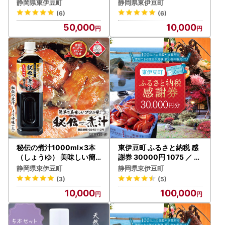
（1万5千円分）D001／静
岡県 旅行 宿泊 食事 観光
静岡県東伊豆町
静岡県東伊豆町
岡県 東伊豆町
チケット クーポン 補助 リ
(6)
(6)
フォーム ホテル 動物園 海
50,000
10,000
鮮 みかん 金目鯛 稲取 熱川
ギフト 土産
秘伝の煮汁1000ml×3本
東伊豆町 ふるさと納税 感
（しょうゆ） 美味しい簡
謝券 30000円 1075 ／ 静
単レシピ付 1257 ／ 静岡県
岡県 旅行 宿泊 食事 観光
静岡県東伊豆町
静岡県東伊豆町
東伊豆町
チケット クーポン 補助 リ
(3)
(5)
フォーム ホテル 動物園 海
10,000
100,000
鮮 みかん 金目鯛 稲取 熱川
ギフト 土産