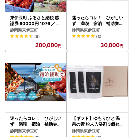
東伊豆町 ふるさと納税 感
迷ったらコレ！ ひがしい
謝券 60000円 1076 ／ 静
ず 満喫 宿泊 補助券
岡県 旅行 宿泊 食事 観光
（9千円分）C001／静岡
静岡県東伊豆町
静岡県東伊豆町
チケット クーポン 補助 リ
県 東伊豆町
(6)
(3)
フォーム ホテル 動物園 海
200,000
30,000
鮮 みかん 金目鯛 稲取 熱川
ギフト 土産
迷ったらコレ！ ひがしい
【ギフト】ゆもりびと 温
ず 満喫 宿泊 補助券
泉の素 粉末入浴剤 3個セ
（15万円分）J001／静岡
ット 1183 ／ 保湿美肌名湯
静岡県東伊豆町
静岡県東伊豆町
県 東伊豆町
伊豆玉翠監修 計量容器付