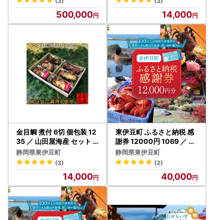
(3)
(3)
500,000
14,000
金目鯛 煮付 6切 個包装 12
東伊豆町 ふるさと納税 感
35 ／ 山田屋海産 セット
謝券 12000円 1069 ／ 静
キンメ お取り寄せグルメ
岡県 旅行 宿泊 食事 観光
静岡県東伊豆町
静岡県東伊豆町
静岡県 東伊豆町
チケット クーポン 補助 リ
(3)
(2)
フォーム ホテル 動物園 海
14,000
40,000
鮮 みかん 金目鯛 稲取 熱川
ギフト 土産