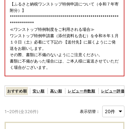
【ふるさと納税ワンストップ特例申請について（令和７年寄
附分）】
******************************************************
************
≪ワンストップ特例制度をご利用される場合≫
ワンストップ特例申請書（添付資料も含む）を令和８年１月
１０日（土）必着にて下記の 【送付先】に届くようにご発
送をお願いします。
その際、書類に不備のないようにご注意ください。
書類に不備があった場合には、ご本人様に返送させていただ
く場合がございます。
≪ワンストップ特例申請の送付が令和８年１月１０日（土）
必着を過ぎた場合≫
おすすめ順
安い順
高い順
レビュー件数順
レビュー評価順
寄附者様ご自身で確定申告をしていただく必要がございます
のでご注意ください。
1
~
20
件(全
326
件)
表示切替：
【送付先】
〒518-0411
三重県名張市滝之原1050番地