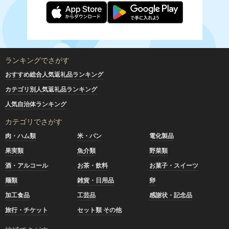
ランキングでさがす
おすすめ総合人気返礼品ランキング
カテゴリ別人気返礼品ランキング
人気自治体ランキング
カテゴリでさがす
肉・ハム類
米・パン
電化製品
果実類
魚介類
野菜類
酒・アルコール
お茶・飲料
お菓子・スイーツ
麺類
雑貨・日用品
卵
加工食品
工芸品
感謝状・記念品
旅行・チケット
セット類 その他