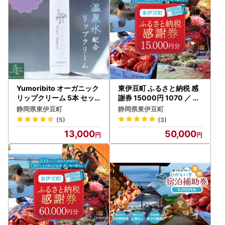
Yumoribito オーガニック
東伊豆町 ふるさと納税 感
リップクリーム 5本 セッ
謝券 15000円 1070 ／ 静
ト A032 ／ 玉翠 静岡県 東
岡県 旅行 宿泊 食事 観光
静岡県東伊豆町
静岡県東伊豆町
伊豆町
チケット クーポン 補助 リ
(5)
(3)
フォーム ホテル 動物園 海
13,000
50,000
鮮 みかん 金目鯛 稲取 熱川
ギフト 土産