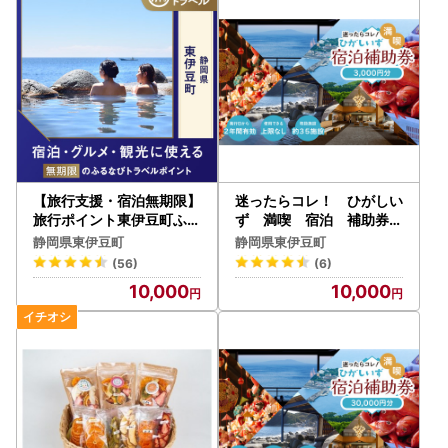
は、再発送の対応は致しかねますので予めご了承ください。
※日時指定は対応致しかねますのでご了承ください。
【旅行支援・宿泊無期限】
迷ったらコレ！ ひがしい
旅行ポイント東伊豆町ふる
ず 満喫 宿泊 補助券
なびトラベルポイント
（3千円分）Ａ001／静岡
静岡県東伊豆町
静岡県東伊豆町
県 東伊豆町
(56)
(6)
10,000
10,000