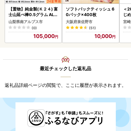
【置物】純金製(Ｋ２４) 富
ソフトパックティッシュ 6
＜2
士山延べ棒0.5グラム ALP
0パック×400枚
じ
BK181
ロイ
山梨県南アルプス市
大阪府泉佐野市
宮崎
K00
(0)
(51)
105,000
10,000
最近チェックした返礼品
返礼品詳細ページの閲覧で、ここに履歴が表示されます。