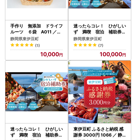
手作り 無添加 ドライフ
迷ったらコレ！ ひがしい
ルーツ ６袋 A011 ／ミ
ず 満喫 宿泊 補助券
セス・こらってぃ 静岡県
（3万円分）E001／静岡
静岡県東伊豆町
静岡県東伊豆町
東伊豆町
県 東伊豆町
(1)
(7)
10,000
100,000
迷ったらコレ！ ひがしい
東伊豆町 ふるさと納税 感
ず 満喫 宿泊 補助券
謝券 3000円 1066 ／ 静