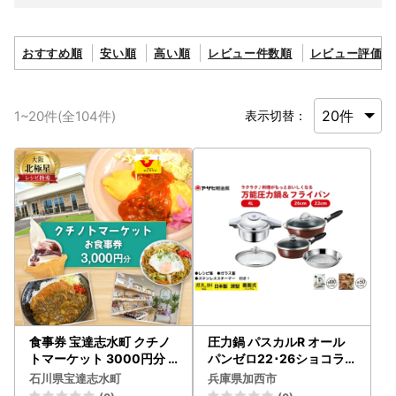
おすすめ順
安い順
高い順
レビュー件数順
レビュー評価順
1
~
20
件(全
104
件)
表示切替：
食事券 宝達志水町 クチノ
圧力鍋 パスカルR オール
トマーケット 3000円分
パンゼロ22･26ショコラ
お食事券
圧力鍋
石川県宝達志水町
兵庫県加西市