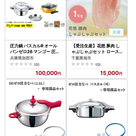
圧力鍋 パスカルR オール
【受注生産】花悠 豚肉 し
パンゼロ26 マンゴー 圧力
ゃぶしゃぶセット ロース･
鍋
モモ 計1kg！【真空パック
兵庫県加西市
千葉県旭市
】【冷蔵】
(0)
(0)
100,000
15,000