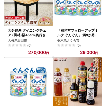
大分県産 ダイニングチェ
「和光堂フォローアップミ
ア (風林)幅45cm 奥行き5
ルク ぐんぐん」 満9か月
5cm 高さ90cm 座面高42
頃から3歳頃まで ベビーミ
大分県日田市
栃木県さくら市
cm※選べるウッドカラー
ルク 鉄・カルシウム・DH
(0)
(0)
日田市 おすすめ 国産 ダイ
A配合 830g×4缶 ｜ 離乳
270,000
29,000
ニングチェア [ARDD049]
食 赤ちゃん 栄養サポート