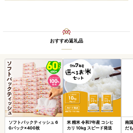
おすすめ返礼品
ソフトパックティッシュ 6
米 精米 令和7年産 コシヒ
南国
0パック×400枚
カリ 10kg スピード発送
だも