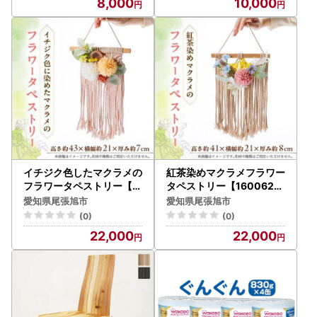
8,000
10,000
イチジク色したマクラメの
紅茶染めマクラメフラワー
フラワータペストリー【1
タペストリー【1600620
603186】
】
愛知県尾張旭市
愛知県尾張旭市
(0)
(0)
22,000
22,000