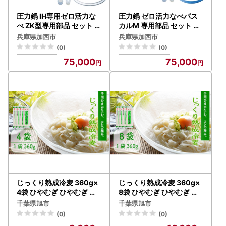
圧力鍋 IH専用ゼロ活力な
圧力鍋 ゼロ活力なべパス
べ ZK型専用部品 セット 圧
カルM 専用部品 セット 圧
力鍋
力鍋
兵庫県加西市
兵庫県加西市
(0)
(0)
75,000
75,000
じっくり熟成冷麦 360g×
じっくり熟成冷麦 360g×
4袋 ひやむぎ ひやむぎ ひ
8袋 ひやむぎ ひやむぎ ひ
やむぎ ひやむぎ ひやむぎ
やむぎ ひやむぎ ひやむぎ
千葉県旭市
千葉県旭市
ひやむぎ ひやむぎ
ひやむぎ ひやむぎ
(0)
(0)