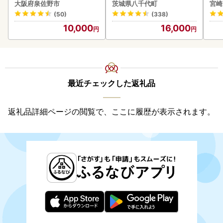
ス【
大阪府泉佐野市
茨城県八千代町
宮崎
(50)
(338)
10,000
16,000
最近チェックした返礼品
返礼品詳細ページの閲覧で、ここに履歴が表示されます。