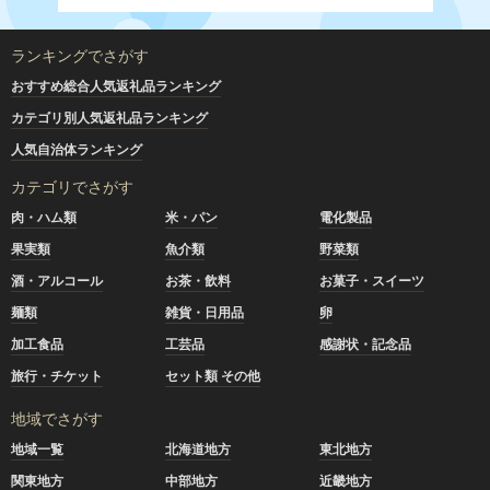
ランキングでさがす
おすすめ総合人気返礼品ランキング
カテゴリ別人気返礼品ランキング
人気自治体ランキング
カテゴリでさがす
肉・ハム類
米・パン
電化製品
果実類
魚介類
野菜類
酒・アルコール
お茶・飲料
お菓子・スイーツ
麺類
雑貨・日用品
卵
加工食品
工芸品
感謝状・記念品
旅行・チケット
セット類 その他
地域でさがす
地域一覧
北海道地方
東北地方
関東地方
中部地方
近畿地方