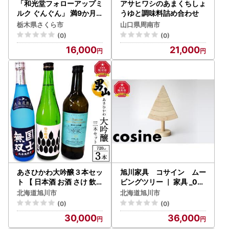
「和光堂フォローアップミ
アサヒワシのあまくちしょ
ルク ぐんぐん」 満9か月
うゆと調味料詰め合わせ
頃から3歳頃まで ベビーミ
栃木県さくら市
山口県周南市
ルク 鉄・カルシウム・DH
(0)
(0)
A配合 830g×2缶 ｜ 離乳
16,000
21,000
食 赤ちゃん 栄養サポート
あさひかわ大吟醸３本セッ
旭川家具 コサイン ムー
ト 【 日本酒 お酒 さけ 飲
ビングツリー ｜ 家具 _03
み比べ お楽しみ 人気 ギフ
618
北海道旭川市
北海道旭川市
ト 旭川 旭川市 北海道 】_0
(0)
(0)
4289
30,000
36,000