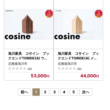
旭川家具 コサイン ブッ
旭川家具 コサイン ブッ
クエンドTORIDE(A) ウォ
クエンドTORIDE(A) メー
ルナット_03530
プル_03529
北海道旭川市
北海道旭川市
(0)
(0)
53,000
44,000
前へ
1
2
3
4
5
次へ