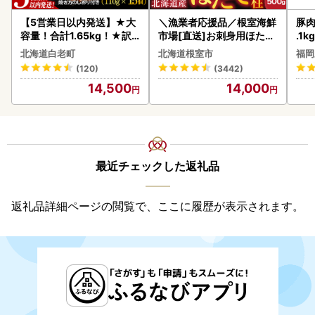
【5営業日以内発送】★大
＼漁業者応援品／根室海鮮
豚肉
容量！合計1.65kg！★訳
市場[直送]お刺身用ほたて
.1k
あり・牛の里ビーフハンバ
貝柱500g A-28002
北海道白老町
北海道根室市
福岡
ーグ(110ｇ5枚入）×3 AG
(120)
(3442)
058
14,500
14,000
最近チェックした返礼品
返礼品詳細ページの閲覧で、ここに履歴が表示されます。