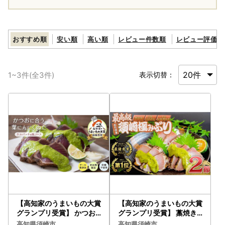
おすすめ順
安い順
高い順
レビュー件数順
レビュー評価順
1
~
3
件(全
3
件)
表示切替：
【高知家のうまいもの大賞
【高知家のうまいもの大賞
グランプリ受賞】 かつお
グランプリ受賞】 藁焼き
に合う葉にんにくぬた3袋
ブリ ぬた セット 食べ比べ
高知県須崎市
高知県須崎市