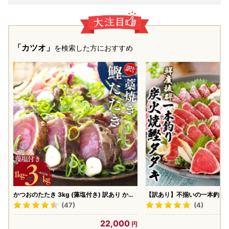
「カツオ」
を検索した方におすすめ
かつおのたたき 3kg (藻塩付き) 訳あり かつ
【訳あり】不揃いの一本釣り
おのたたき【nks107A】
き A0-36_魚介・海産物 カ
(47)
(4)
お 鰹_【配送不可地域：離島】【
22,000