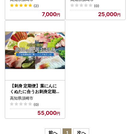
×3個
セット ソース ドレッシン
(2)
(0)
グ ぶり わらやき 肉 牛 豚
7,000
25,000
鶏 ハンバーガー ご当地 万
能 調味料 ニンニク 無農薬
有機栽培 鰤 鮮魚 カツオ 鰹
スパゲッティ パスタ 麺 イ
タリアン ジュノベーゼ サ
ラダ ピザ 食品 詰め合わせ
小分け 冷凍 便利 自宅 伝統
ギフト プレゼント 高知県
産 須崎市 EA106_x
【刺身 定期便】葉にんに
くぬたに合うお刺身定期便
4ヶ月
高知県須崎市
(0)
55,000
前へ
1
次へ