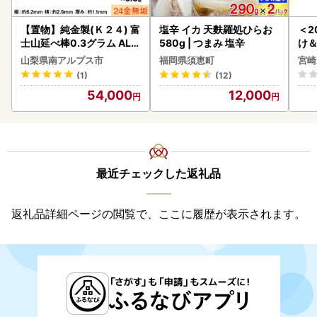
【置物】純金製(Ｋ２４) 富
塩辛 イカ 天麩羅処ひらお
＜2
士山延べ棒0.3グラム ALP
580g | つまみ 塩辛
け
BK193
もも
山梨県南アルプス市
福岡県須恵町
宮崎
-00
(1)
(12)
54,000
12,000
最近チェックした返礼品
返礼品詳細ページの閲覧で、ここに履歴が表示されます。