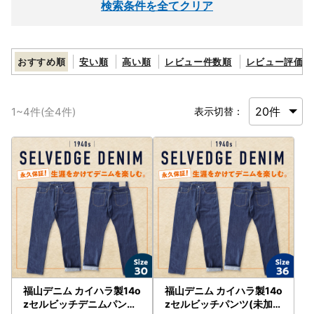
検索条件を全てクリア
おすすめ順
安い順
高い順
レビュー件数順
レビュー評価順
1
~
4
件(全
4
件)
表示切替：
福山デニム カイハラ製14o
福山デニム カイハラ製14o
zセルビッチデニムパンツ(
zセルビッチパンツ(未加工