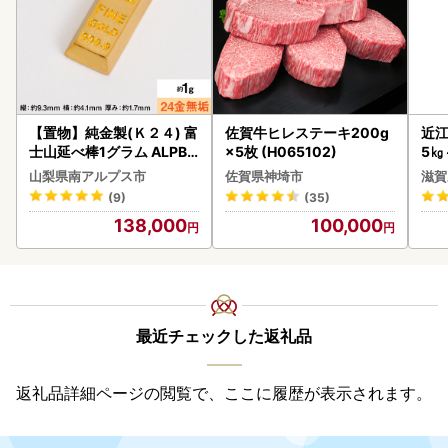
【置物】純金製(Ｋ２４) 富
佐賀牛ヒレステーキ200g
近江
士山延べ棒1グラム ALPBK
×5枚 (H065102)
5㎏
180
菜 
山梨県南アルプス市
佐賀県神埼市
滋賀
(9)
(35)
138,000
100,000
最近チェックした返礼品
返礼品詳細ページの閲覧で、ここに履歴が表示されます。