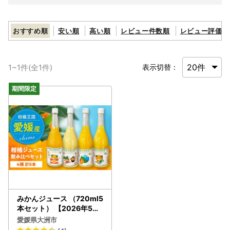
おすすめ順
安い順
高い順
レビュー件数順
レビュー評価順
1
~
1
件(全
1
件)
表示切替：
みかんジュース （720ml5
本セット） 【2026年5月
下旬から順次発送】 みか
愛媛県大洲市
んジュース [AGBW005]