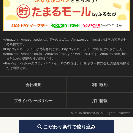
Amazon、Amazon.co.jpおよびそのロゴは、Amazon.com,Inc.またはその関連会社
の商標です。
PayPayマネーライトが付与されます。PayPayマネーライトの出金はできません。
Amazon、Amazon.co.jp、Amazon Payおよびそれらのロゴは、Amazon.com, Inc.
またはその関連会社の商標です。
PayPay、PayPayのロゴ、ペイペイ、Ｐのロゴは、LINEヤフー株式会社の登録商標ま
たは商標です。
会社概要
利用規約
プライバシーポリシー
採用情報
© 2014 furunavi.jp, All Rights Reserved.
こだわり条件で絞り込み