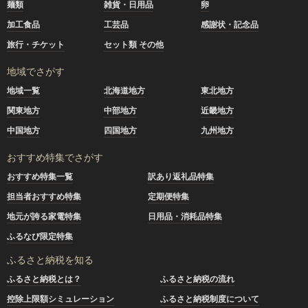
麺類
雑貨・日用品
卵
加工食品
工芸品
感謝状・記念品
旅行・チケット
セット類 その他
地域でさがす
地域一覧
北海道地方
東北地方
関東地方
中部地方
近畿地方
中国地方
四国地方
九州地方
おすすめ特集でさがす
おすすめ特集一覧
訳あり返礼品特集
担当者おすすめ特集
定期便特集
地元が誇る家電特集
日用品・消耗品特集
ふるなび限定特集
ふるさと納税を知る
ふるさと納税とは？
ふるさと納税の流れ
控除上限額シミュレーション
ふるさと納税制度について