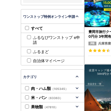
ワンストップ特例オンライン申請
すべて
豊岡市旅行クーポ
0円分 3年間
ふるなびワンストップ e申
幸券」旅行券
請
兵庫県豊
ーポン
ふるまど
自治体マイページ
カテゴリ
肉・ハム類
（105345）
米・パン
（63363）
果物類
（47810）