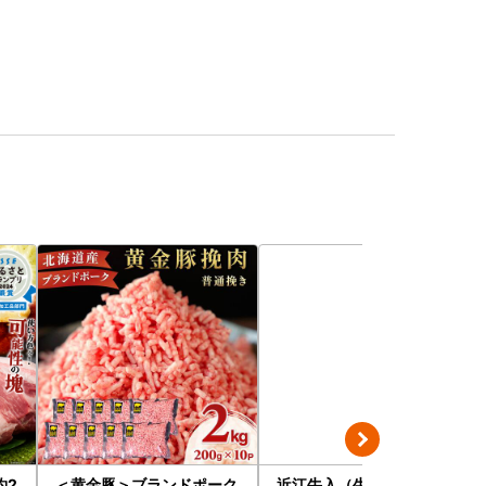
約2
＜黄金豚＞ブランドポーク
近江牛入（生）ハンバーグ