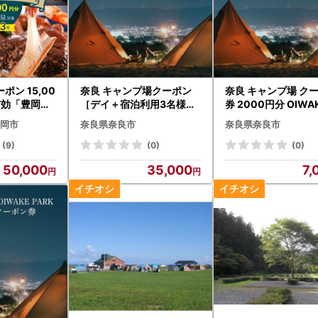
ン 15,00
奈良 キャンプ場クーポン
奈良 キャンプ場 ク
有効「豊岡旅
［デイ＋宿泊利用3名様］
券 2000円分 OIWA
 トラベルク
OIWAKEPARKキャンプ場
RKキャンプ場 7-00
岡市
奈良県奈良市
奈良県奈良市
35-014
(9)
(0)
(0)
50,000
35,000
7,