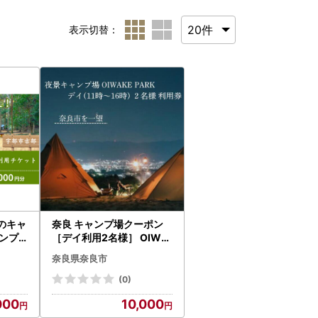
表示切替：
のキャ
奈良 キャンプ場クーポン
ンプ
［デイ利用2名様］ OIWA
分補助
KEPARKキャンプ場 10-0
奈良県奈良市
21
(0)
000
10,000