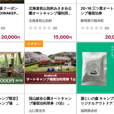
場 クーポン
北海道初山別村みさき台公
20-16 三ツ星オー
OIWAKEPA
園オートキャンプ場利用券
ンプ場宿泊券
20-012
(カーサイト/AC電源あり/1
北海道初山別村
静岡県川根本町
泊分)【1544139】
(0)
(0)
(0)
20,000
15,000
20,
ャンプ限定】
冠山総合公園オートキャン
源じいの森 キャンプ
ンプ場 5,
プ場宿泊利用券（1泊） AE
リジナルアウトドア 
0101
スパイス 15g 4G1
山口県光市
福岡県赤村