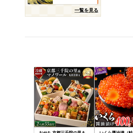
一覧を見る
おせち 京都三千院の里＆
いくら醤油漬（鮭卵