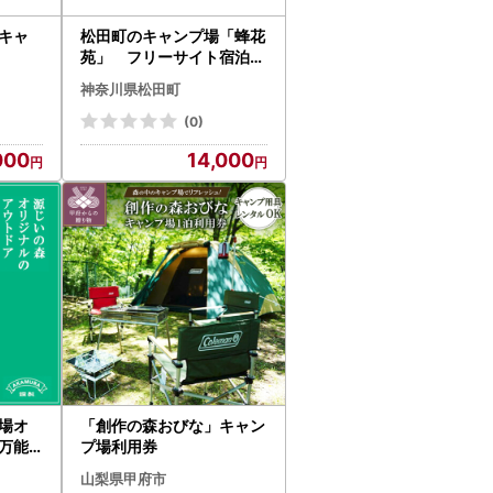
トキャ
松田町のキャンプ場「蜂花
苑」 フリーサイト宿泊券
1名様分
神奈川県松田町
(0)
000
14,000
場オ
「創作の森おびな」キャン
万能
プ場利用券
山梨県甲府市