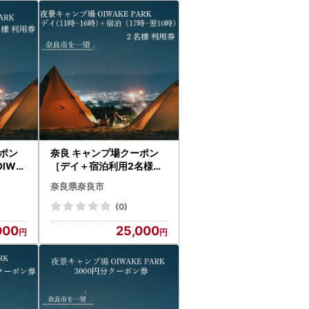
ーポン
奈良 キャンプ場クーポン
IWA
［デイ＋宿泊利用2名様］
25-0
OIWAKEPARKキャンプ場
奈良県奈良市
25-003
(0)
000
25,000