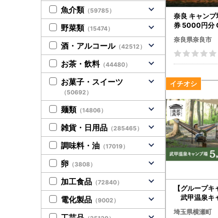
魚介類
（59785）
奈良 キャンプ
券 5000円分 
野菜類
（15474）
RKキャンプ場 
奈良県奈良市
酒・アルコール
（42512）
お茶・飲料
（44480）
お菓子・スイーツ
（50692）
麺類
（14806）
雑貨・日用品
（285465）
調味料・油
（17019）
卵
（3808）
加工食品
（72840）
【グループキ
武甲温泉キャ
電化製品
（9002）
000円割引券
埼玉県横瀬町
工芸品