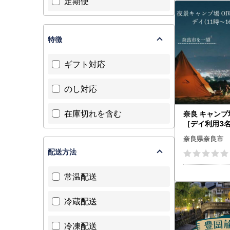
定期便
特徴
ギフト対応
のし対応
在庫切れを含む
奈良 キャン
［デイ利用3名
KEPARKキャ
奈良県奈良市
09
配送方法
常温配送
冷蔵配送
冷凍配送