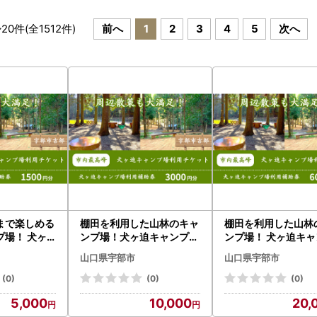
~
20
件(全
1512
件)
前へ
1
2
3
4
5
次へ
まで楽しめる
棚田を利用した山林のキャ
棚田を利用した山林
プ場！ 犬ヶ
ンプ場！犬ヶ迫キャンプ場
ンプ場！ 犬ヶ迫キャ
吉部］ 1,5
[吉部] 3,000円分補助券
場 [吉部] 6,000円
山口県宇部市
山口県宇部市
券
(0)
(0)
(0)
5,000
10,000
20,