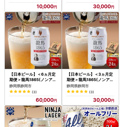
3回◆
10,000
30,000
【日本ビール】＜6ヵ月定
【日本ビール】＜3ヵ月定
期便＞龍馬1865(ノンアル
期便＞龍馬1865(ノンアル
コールビール)350ml×24
コールビール)350ml×24
静岡県静岡市
静岡県静岡市
缶×6回
缶×3回◆
(3)
(3)
60,000
30,000