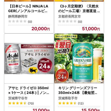
【日本ビール】NINJA LA
《3ヶ月定期便》〈天然水
GER(ノンアルコールビー
のビール工場〉京都直送
ル)2ケース 350ml×48
オールフリー500ml×24
静岡県静岡市
京都府長岡京市
缶 ハラル認証済み
本 全3回｜ノンアルコール
(0)
(0)
ビール サントリー [1549]
20,000
51,000
アサヒ ドライゼロ 350ml
キリン グリーンズフリー
× 1ケース ( 24本 ) | ノンア
350ml×24本 【最短翌日
ルコール ビール 麦 Asahi
発送】｜キリンビール ノ
茨城県守谷市
茨城県取手市
dry zero ギフト
ンアルコール スピード 茨
(70)
(12)
城県 取手市（ZB005）
11,000
15,500