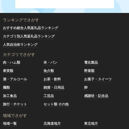
ランキングでさがす
おすすめ総合人気返礼品ランキング
カテゴリ別人気返礼品ランキング
人気自治体ランキング
カテゴリでさがす
肉・ハム類
米・パン
電化製品
果実類
魚介類
野菜類
酒・アルコール
お茶・飲料
お菓子・スイーツ
麺類
雑貨・日用品
卵
加工食品
工芸品
感謝状・記念品
旅行・チケット
セット類 その他
地域でさがす
地域一覧
北海道地方
東北地方