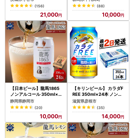
アル Asahi
(156)
(88)
21,000
10,000
【日本ビール】龍馬1865
【キリンビール】 カラダF
ノンアルコール 350ml×2
REE 350ml×24本 ノンア
4缶 ノンアル
ルコール ノンアル 糖類0
静岡県静岡市
滋賀県彦根市
カロリー0
(20)
(35)
10,000
14,000