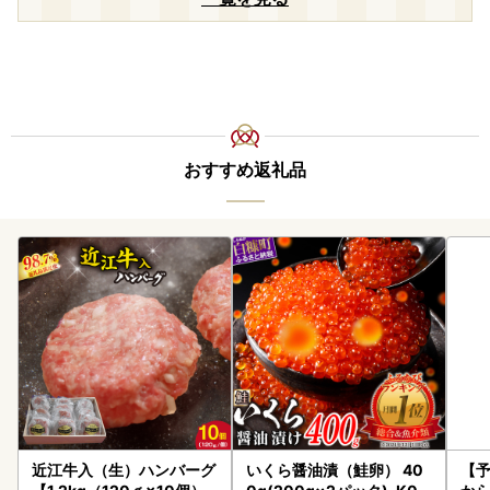
おすすめ返礼品
近江牛入（生）ハンバーグ
いくら醤油漬（鮭卵） 40
【予