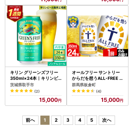
キリン グリーンズフリー
オールフリー サントリー
350ml×24本｜キリンビ
からだを想うALL-FREE 1
ール ノンアルコール 茨城
ケース(350ml×24本入り
茨城県取手市
群馬県板倉町
県 取手市（AB123）
)飲料類 炭酸飲料 内臓脂肪
(2)
(4)
ビール工場 ノンアルコー
15,000
15,000
ル【1回のみお届け】
前へ
1
2
3
4
5
次へ