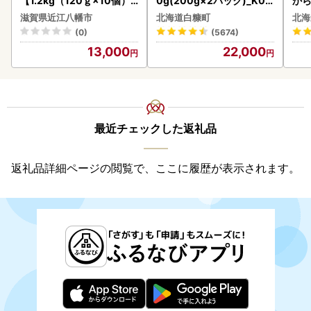
【1.2kg（120ｇ×10個）
0g(200g×2パック)_K02
から
】【AG09W】
2-1676
らい
滋賀県近江八幡市
北海道白糠町
北海
g 
(0)
(5674)
)【
13,000
22,000
最近チェックした返礼品
返礼品詳細ページの閲覧で、ここに履歴が表示されます。