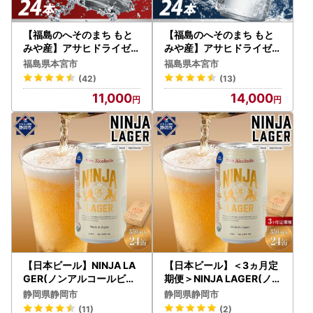
【福島のへそのまち もと
【福島のへそのまち もと
みや産】アサヒドライゼロ
みや産】アサヒドライゼロ
350ml×24本 1ケース ノ
500ml×24本 1ケース ノ
福島県本宮市
福島県本宮市
ンアルコール ビールテイ
ンアルコール ビールテイ
(42)
(13)
スト アサヒビール 【0721
スト アサヒビール 【0721
11,000
14,000
4-0010】
4-0006】
【日本ビール】NINJA LA
【日本ビール】＜3ヵ月定
GER(ノンアルコールビー
期便＞NINJA LAGER(ノン
ル)350ml×24缶 ハラル
アルコールビール)350ml
静岡県静岡市
静岡県静岡市
認証済み◆
×24缶 ハラル認証済み×
(11)
(2)