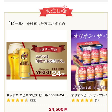
「ビール」
を検索した方におすすめ
サッポロ エビス ヱビス ビール 500ml×24本
オリオンビール ザ・プレミアム 
(1ケース) ＜千葉（船橋）工場＞ 缶ビール お
24本
(22)
(1)
酒
24,500