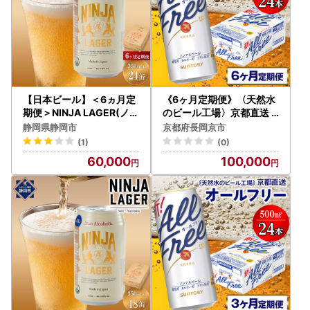
【日本ビール】＜6ヵ月定
《6ヶ月定期便》〈天然水
期便＞NINJA LAGER(ノン
のビール工場〉京都直送
アルコールビール)350ml
オールフリー500ml×24
静岡県静岡市
京都府長岡京市
×24缶 ハラル認証済み×
本 全6回｜ノンアルコール
(1)
(0)
6回
ビール サントリー [1551]
60,000
100,000