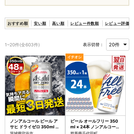
おすすめ順
安い順
高い順
レビュー件数順
レビュー評価順
1
~
20
件(全
603
件)
表示切替：
ノンアルコール ビール ア
ビール オールフリー 350
サヒ ドライゼロ 350ml 4
ml × 24本 ノンアルコール
8本 (24本×2ケース) ノン
ビール
茨城県守谷市
群馬県千代田町