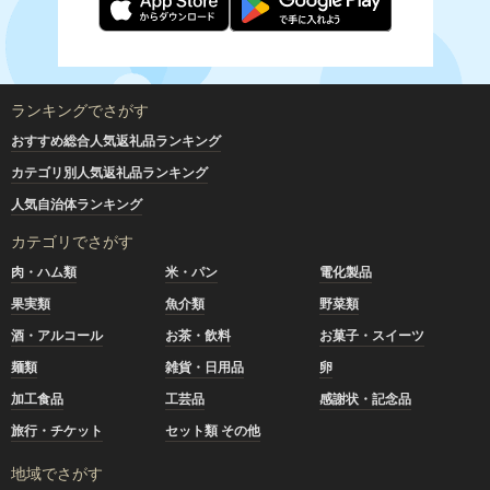
ランキングでさがす
おすすめ総合人気返礼品ランキング
カテゴリ別人気返礼品ランキング
人気自治体ランキング
カテゴリでさがす
肉・ハム類
米・パン
電化製品
果実類
魚介類
野菜類
酒・アルコール
お茶・飲料
お菓子・スイーツ
麺類
雑貨・日用品
卵
加工食品
工芸品
感謝状・記念品
旅行・チケット
セット類 その他
地域でさがす