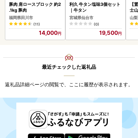
豚肉 肩ロースブロック 約2
利久 牛タン塩味3個セット
【置
.1kg 豚肉
｜牛タン
士山
BK1
福岡県田川市
宮城県仙台市
山梨
(11)
(0)
14,000
19,500
最近チェックした返礼品
返礼品詳細ページの閲覧で、ここに履歴が表示されます。