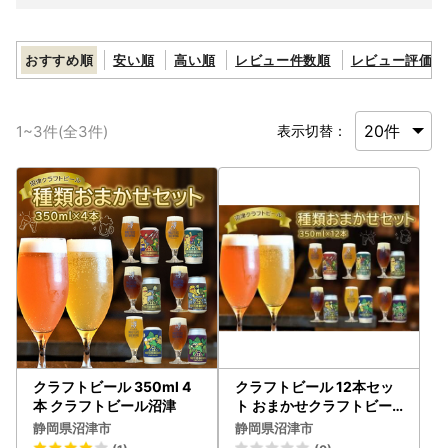
おすすめ順
安い順
高い順
レビュー件数順
レビュー評価順
1
~
3
件(全
3
件)
表示切替：
クラフトビール 350ml 4
クラフトビール 12本セッ
本 クラフトビール沼津
ト おまかせクラフトビー
ル
静岡県沼津市
静岡県沼津市