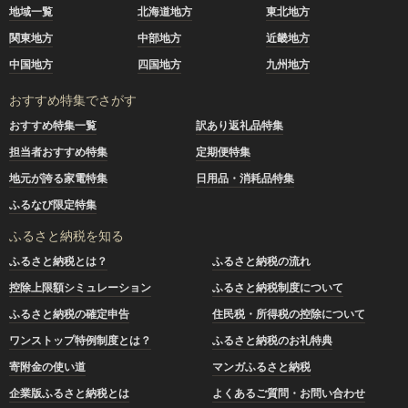
地域一覧
北海道地方
東北地方
関東地方
中部地方
近畿地方
中国地方
四国地方
九州地方
おすすめ特集でさがす
おすすめ特集一覧
訳あり返礼品特集
担当者おすすめ特集
定期便特集
地元が誇る家電特集
日用品・消耗品特集
ふるなび限定特集
ふるさと納税を知る
ふるさと納税とは？
ふるさと納税の流れ
控除上限額シミュレーション
ふるさと納税制度について
ふるさと納税の確定申告
住民税・所得税の控除について
ワンストップ特例制度とは？
ふるさと納税のお礼特典
寄附金の使い道
マンガふるさと納税
企業版ふるさと納税とは
よくあるご質問・お問い合わせ