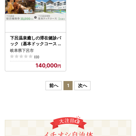
下呂温泉癒しの滞在健診パ
ック（基本ドックコース 1
名様分と下呂温泉宿泊補助
岐阜県下呂市
券 1万円分）スタンダード
(0)
コース【岐阜県立下呂温泉
140,000
病院 総合健診センター】
【118-1】
前へ
1
次へ