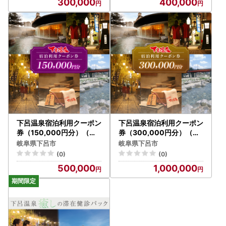
300,000
400,000
下呂温泉宿泊利用クーポン
下呂温泉宿泊利用クーポン
券（150,000円分）（有
券（300,000円分）（有
効期限 発行日より3年間）
効期限 発行日より3年間）
岐阜県下呂市
岐阜県下呂市
【a001-6】
【a001-7】
(0)
(0)
500,000
1,000,000