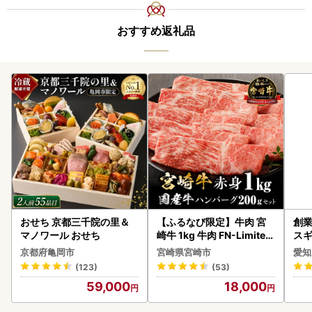
おすすめ返礼品
おせち 京都三千院の里＆
【ふるなび限定】牛肉 宮
創業
マノワール おせち
崎牛 1kg 牛肉 FN-Limited
スギ
-VO
み 
京都府亀岡市
宮崎県宮崎市
愛知
惣菜
(123)
(53)
ンバ
59,000
18,000