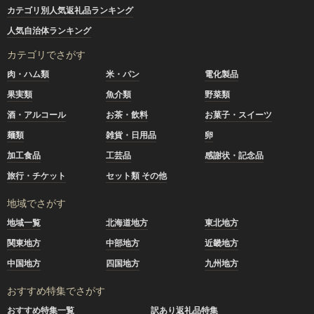
カテゴリ別人気返礼品ランキング
人気自治体ランキング
カテゴリでさがす
肉・ハム類
米・パン
電化製品
果実類
魚介類
野菜類
酒・アルコール
お茶・飲料
お菓子・スイーツ
麺類
雑貨・日用品
卵
加工食品
工芸品
感謝状・記念品
旅行・チケット
セット類 その他
地域でさがす
地域一覧
北海道地方
東北地方
関東地方
中部地方
近畿地方
中国地方
四国地方
九州地方
おすすめ特集でさがす
おすすめ特集一覧
訳あり返礼品特集