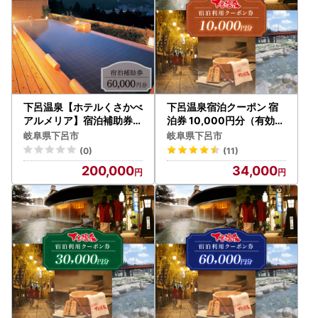
下呂温泉【ホテルくさかべ
下呂温泉宿泊クーポン 宿
アルメリア】宿泊補助券（
泊券 10,000円分（有効期
60,000円分）【a016-5
限 発行日より3年間）【a
岐阜県下呂市
岐阜県下呂市
】
001-1】
(0)
(11)
200,000
34,000