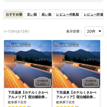
おすすめ順
安い順
高い順
レビュー件数順
レビュー評価順
1
~
13
件(全
13
件)
表示切替：
下呂温泉【ホテルくさかべ
下呂温泉【ホテルくさかべ
アルメリア】宿泊補助券（
アルメリア】宿泊補助券（
15,000円分）【a016-2
45,000円分）【a016-4
岐阜県下呂市
岐阜県下呂市
】
】