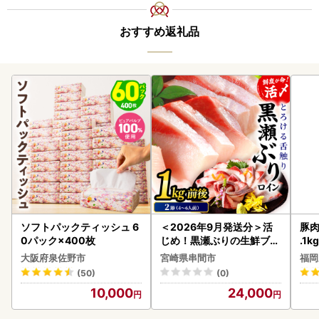
おすすめ返礼品
ソフトパックティッシュ 6
＜2026年9月発送分＞活
豚肉
0パック×400枚
じめ！黒瀬ぶりの生鮮ブリ
.1k
ロイン2節（1.0kg前後）_
大阪府泉佐野市
宮崎県串間市
福岡
K001-012-2609
(50)
(0)
10,000
24,000