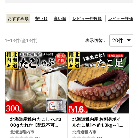
おすすめ順
安い順
高い順
レビュー件数順
レビュー評価順
1
~
13
件(全
13
件)
表示切替：
北海道産稚内 たこしゃぶ3
北海道稚内産 お刺身ボイ
00g たれ付【配送不可地
ルたこ足1本 約1.3kg～1.6
域：離島・沖縄県】
kg【配送不可地域：離島
北海道稚内市
北海道稚内市
・沖縄県】