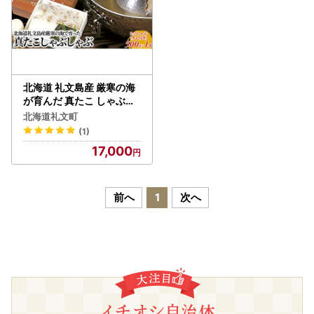
北海道 礼文島産 厳寒の海
が育んだ 真たこ しゃぶし
ゃぶ 500g (特製タレ付)［
北海道礼文町
株式会社やまじょう］【
(1)
タコ たこ 蛸 真タコ たこし
17,000
ゃぶ スライス 海鮮 鍋 なべ
しゃぶしゃぶ 北海道産 】
前へ
1
次へ