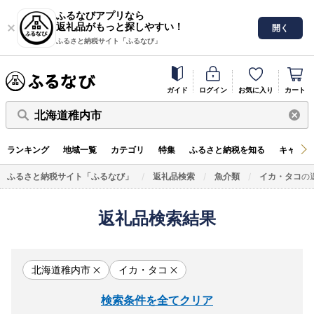
ふるなびアプリなら
返礼品がもっと探しやすい！
開く
ふるさと納税サイト「ふるなび」
ガイド
ログイン
お気に入り
カート
北海道稚内市
ランキング
地域一覧
カテゴリ
特集
ふるさと納税を知る
キャンペ
ふるさと納税サイト「ふるなび」
返礼品検索
魚介類
イカ・タコ
の
返礼品検索結果
北海道稚内市
イカ・タコ
検索条件を全てクリア