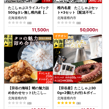
たこしゃぶスライスパック
稚内名産 たこしゃぶセッ
500gタレ無し稚内産【配
ト×3セット【配送不可地
送不可地域：離島・沖縄県
域：離島】
北海道稚内市
北海道稚内市
】
(0)
(0)
11,500
50,000
【宗谷の海味】蛸の魅力詰
【宗谷産】たこしゃぶ30
め合わせセット(たこしゃ
0g×2個(たれ付)＆ボイル
ぶ たこザンギ)【配送不可
たこ足1本(約300g)セッ
北海道稚内市
北海道稚内市
地域：離島・沖縄県】
ト【配送不可地域：離島・
(0)
(9)
沖縄県】