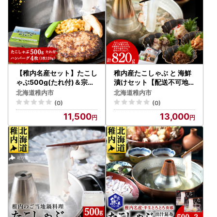
【稚内名産セット】たこし
稚内産たこしゃぶ と 海鮮
ゃぶ500g(たれ付)＆宗谷
漬けセット【配送不可地域
岬牧場のハンバーグ120g
：離島・沖縄県】
北海道稚内市
北海道稚内市
×4枚【配送不可地域：離
(0)
(0)
島・沖縄県】
11,500
13,000