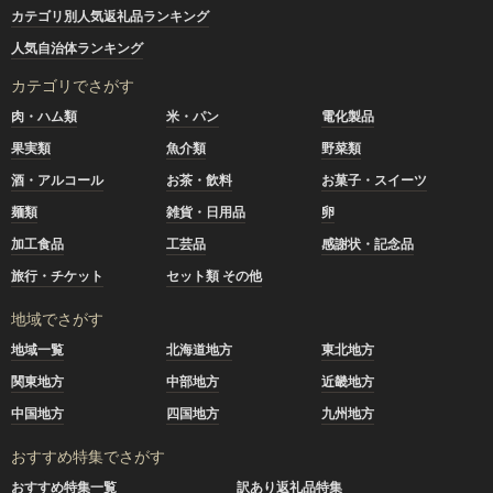
カテゴリ別人気返礼品ランキング
人気自治体ランキング
カテゴリでさがす
肉・ハム類
米・パン
電化製品
果実類
魚介類
野菜類
酒・アルコール
お茶・飲料
お菓子・スイーツ
麺類
雑貨・日用品
卵
加工食品
工芸品
感謝状・記念品
旅行・チケット
セット類 その他
地域でさがす
地域一覧
北海道地方
東北地方
関東地方
中部地方
近畿地方
中国地方
四国地方
九州地方
おすすめ特集でさがす
おすすめ特集一覧
訳あり返礼品特集