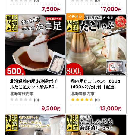
(0)
(0)
7,500
17,000
北海道稚内産 お刺身ボイ
稚内産たこしゃぶ 800g
ルたこ足カット済み 500g
(400×2)たれ付【配送不
【配送不可地域：離島・沖
可地域：離島・沖縄県】
北海道稚内市
北海道稚内市
縄県】
(0)
(9)
9,500
13,000