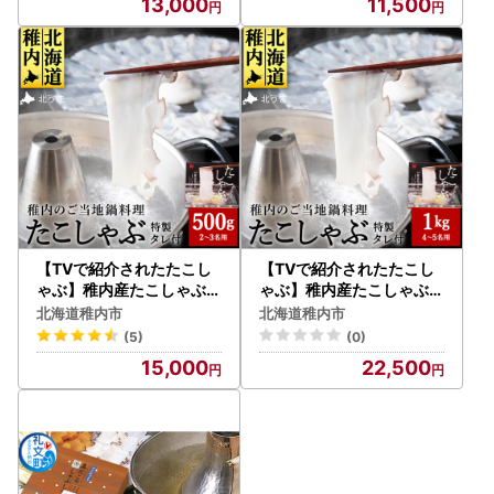
13,000
11,500
【TVで紹介されたたこし
【TVで紹介されたたこし
ゃぶ】稚内産たこしゃぶ(
ゃぶ】稚内産たこしゃぶ5
特製タレ付き)2～3名用【
00g特製タレ付+たこスラ
北海道稚内市
北海道稚内市
配送不可地域：離島・沖縄
イスパック500g4～5名【
(5)
(0)
県】
配送不可地域：離島・沖縄
15,000
22,500
県】