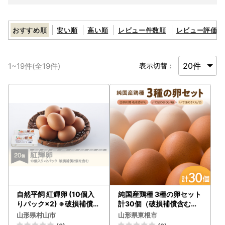
おすすめ順
安い順
高い順
レビュー件数順
レビュー評価順
1
~
19
件(全
19
件)
表示切替：
自然平飼 紅輝卵 (10個入
純国産鶏種 3種の卵セット
りパック×2) ※破損補償2
計30個（破損補償含む）
個を含む 卵 たまご 半澤鶏
半澤鶏卵 たまご
山形県村山市
山形県東根市
卵 hk-egkkx20 送料無料