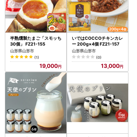
半熟燻製たまご「スモッち
いではCOCCOチキンカレ
30個」 FZ21-155
ー 200g×4個 FZ21-157
山形県山形市
山形県山形市
(1)
(0)
19,000
13,000