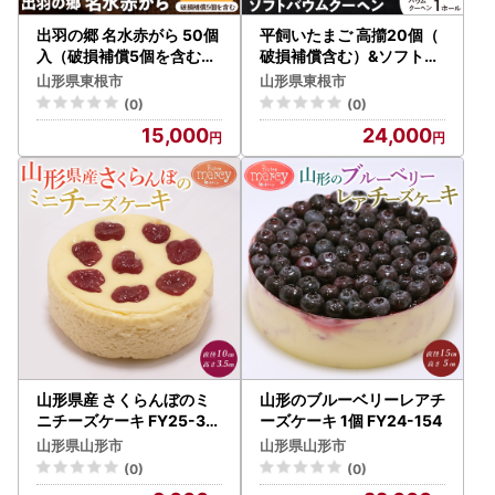
出羽の郷 名水赤がら 50個
平飼いたまご 高擶20個（
入（破損補償5個を含む）
破損補償含む）&ソフトバ
たまご 卵
ウムクーヘン1ホール
山形県東根市
山形県東根市
(0)
(0)
15,000
24,000
山形県産 さくらんぼのミ
山形のブルーベリーレアチ
ニチーズケーキ FY25-39
ーズケーキ 1個 FY24-154
5
山形県山形市
山形県山形市
(0)
(0)