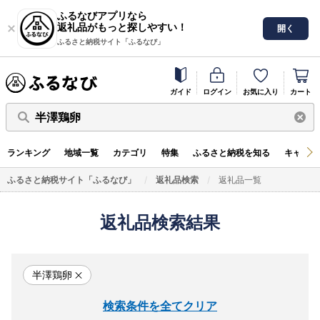
ふるなびアプリなら
返礼品がもっと探しやすい！
開く
ふるさと納税サイト「ふるなび」
ガイド
ログイン
お気に入り
カート
半澤鶏卵
ランキング
地域一覧
カテゴリ
特集
ふるさと納税を知る
キャンペ
ふるさと納税サイト「ふるなび」
返礼品検索
返礼品一覧
返礼品検索結果
半澤鶏卵
検索条件を全てクリア