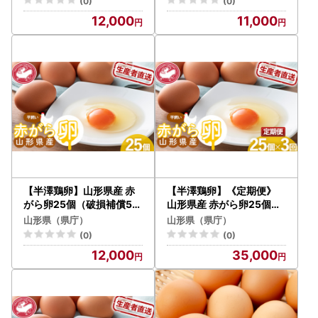
(0)
(0)
※沖縄・離島への配送不可
12,000
11,000
【半澤鶏卵】山形県産 赤
【半澤鶏卵】《定期便》
がら卵25個（破損補償5個
山形県産 赤がら卵25個（
含む） 国産鶏種もみじ F2
破損補償5個含む）×3回
山形県（県庁）
山形県（県庁）
Y-5486
国産鶏種もみじ F2Y-548
(0)
(0)
7
12,000
35,000