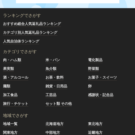
ランキングでさがす
おすすめ総合人気返礼品ランキング
カテゴリ別人気返礼品ランキング
人気自治体ランキング
カテゴリでさがす
肉・ハム類
米・パン
電化製品
果実類
魚介類
野菜類
酒・アルコール
お茶・飲料
お菓子・スイーツ
麺類
雑貨・日用品
卵
加工食品
工芸品
感謝状・記念品
旅行・チケット
セット類 その他
地域でさがす
地域一覧
北海道地方
東北地方
関東地方
中部地方
近畿地方