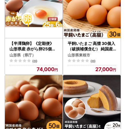
【半澤鶏卵】《定期便》
平飼いたまご 高擶 30個入
山形県産 赤がら卵25個（
（破損補償含む） 純国産
破損補償5個含む）×6回
鶏種 たまご 卵
山形県（県庁）
山形県東根市
国産鶏種もみじ F2Y-548
(0)
(0)
8
74,000
27,000