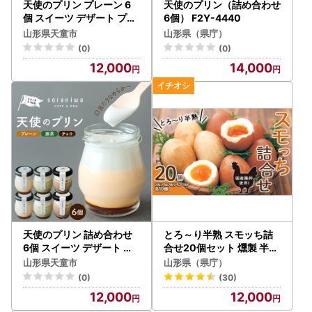
天使のプリン プレーン 6
天使のプリン（詰め合わせ
個 スイーツ デザート プリ
6個） F2Y-4440
ン
山形県天童市
山形県（県庁）
(0)
(0)
12,000
14,000
天使のプリン 詰め合わせ
とろ～り半熟 スモッち詰
6個 スイーツ デザート プ
合せ20個セット 燻製 半熟
リン
卵 国産 お取り寄せ 名産品
山形県天童市
山形県（県庁）
山形発 くんせい 味付き 塩
(0)
(30)
味 たまご すもっち ギフト
12,000
12,000
F2Y-0772