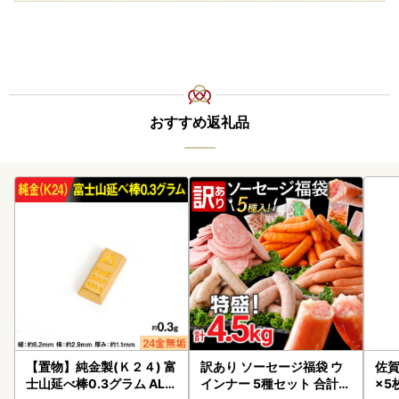
おすすめ返礼品
【置物】純金製(Ｋ２４) 富
訳あり ソーセージ福袋 ウ
佐賀
士山延べ棒0.3グラム ALP
インナー 5種セット 合計4.
×5枚