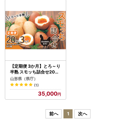
【定期便 3か月】とろ～り
半熟 スモッち詰合せ20個
セット（スモッち10個 ス
山形県（県庁）
モッちゴールド10個） 燻
(1)
製 半熟 卵 名産品 山形発
35,000
くんせい 味付き 塩味 たま
ご すもっち ギフト F2Y-5
447
前へ
1
次へ