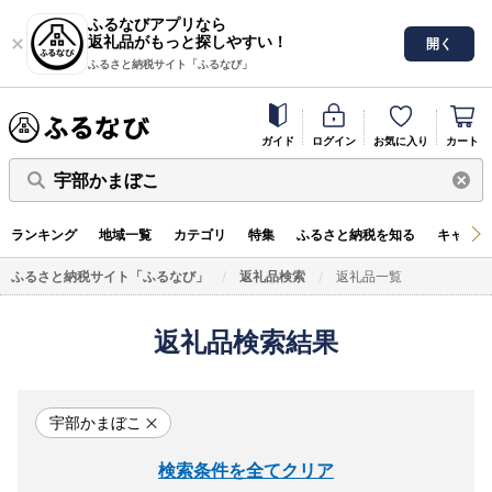
ふるなびアプリなら
返礼品がもっと探しやすい！
開く
ふるさと納税サイト「ふるなび」
ガイド
ログイン
お気に入り
カート
宇部かまぼこ
ランキング
地域一覧
カテゴリ
特集
ふるさと納税を知る
キャンペ
ふるさと納税サイト「ふるなび」
返礼品検索
返礼品一覧
返礼品検索結果
宇部かまぼこ
検索条件を全てクリア