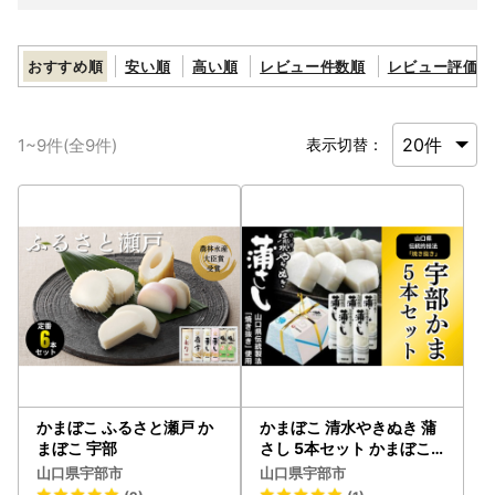
おすすめ順
安い順
高い順
レビュー件数順
レビュー評価順
1
~
9
件(全
9
件)
表示切替：
かまぼこ ふるさと瀬戸 か
かまぼこ 清水やきぬき 蒲
まぼこ 宇部
さし 5本セット かまぼこ
宇部
山口県宇部市
山口県宇部市