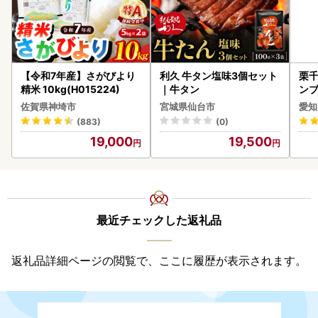
【令和7年産】さがびより
利久 牛タン塩味3個セット
栗千
精米 10kg(H015224)
｜牛タン
ンブ
デザ
佐賀県神埼市
宮城県仙台市
愛知
(883)
(0)
19,000
19,500
最近チェックした返礼品
返礼品詳細ページの閲覧で、ここに履歴が表示されます。