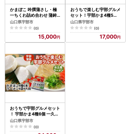
かまぼこ 吟撰蒲さし・極
おうちで楽しむ宇部グルメ
一ちくわ詰め合わせ 蒲鉾
セット！宇部かま4種5個
宇部 蒲鉾
一久ラーメン2袋（2人前
山口県宇部市
山口県宇部市
）セット 蒲鉾 かまぼこ ラ
(0)
(0)
ーメン 宇部
15,000
17,000
おうちで宇部グルメセット
！ 宇部かま4種6個 一久ラ
ーメン4袋（4人前）セッ
山口県宇部市
ト 蒲鉾 かまぼこ ラーメン
(0)
宇部