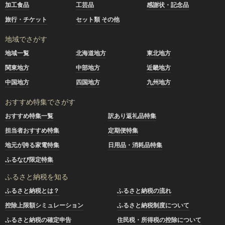
加工食品
工芸品
感謝状・記念品
旅行・チケット
セット類 その他
地域でさがす
地域一覧
北海道地方
東北地方
関東地方
中部地方
近畿地方
中国地方
四国地方
九州地方
おすすめ特集でさがす
おすすめ特集一覧
訳あり返礼品特集
担当者おすすめ特集
定期便特集
地元が誇る家電特集
日用品・消耗品特集
ふるなび限定特集
ふるさと納税を知る
ふるさと納税とは？
ふるさと納税の流れ
控除上限額シミュレーション
ふるさと納税制度について
ふるさと納税の確定申告
住民税・所得税の控除について