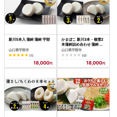
新川5本入 蒲鉾 蒲鉾 宇部
かまぼこ 新川3本・嶺雪2
本蒲鉾詰め合わせ 蒲鉾 宇
部
山口県宇部市
山口県宇部市
(1)
(0)
18,000
18,000