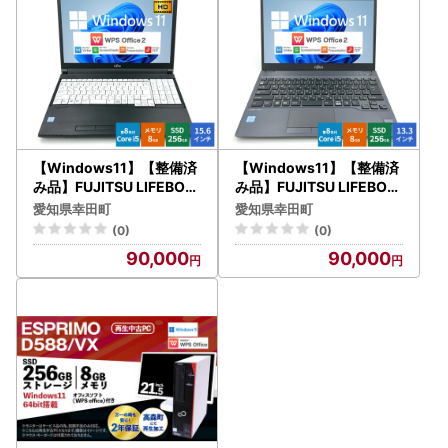
【Windows11】【整備済
【Windows11】【整備済
み品】FUJITSU LIFEBOO
み品】FUJITSU LIFEBOO
K A579 第8世代 Core i5 8
K U938/U939 第8世代 C
愛知県幸田町
愛知県幸田町
GB SSD256GB 15.6イン
ore i5 8GB SSD256GB 13
(0)
(0)
チ WPS Office ノートパソ
.3インチ WPS Office ノー
90,000
90,000
コン | パソコン 中古PC 電
トパソコン | パソコン 中古
子機器 日用品
PC 電子機器 日用品