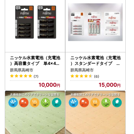
ニッケル水素電池（充電池
ニッケル水素電池（充電池
）高容量タイプ 単4×4個
）スタンダードタイプ 単
・単3×4個セット
4単3各4個・急速充電器・
群馬県高崎市
群馬県高崎市
単1変換スペーサーセット
(7)
(6)
10,000
15,000