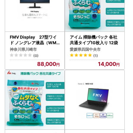
FMV Display 27型ワイ
アイム 掃除機パック 各社
ド ノングレア液晶（WMD
共通タイプ10枚入り 12袋
27011BT）
神奈川県川崎市
愛媛県四国中央市
(0)
(1)
88,000
14,000