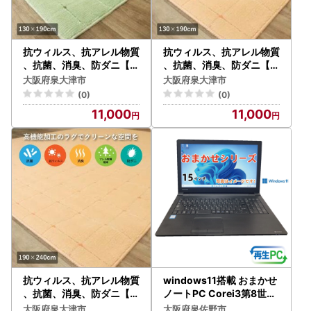
抗ウィルス、抗アレル物質
抗ウィルス、抗アレル物質
、抗菌、消臭、防ダニ【P
、抗菌、消臭、防ダニ【P
T-5】カーペット 130×19
T-5】カーペット 130×19
大阪府泉大津市
大阪府泉大津市
0 グリーン [0917]
0 コーラル [0927]
(0)
(0)
11,000
11,000
抗ウィルス、抗アレル物質
windows11搭載 おまかせ
、抗菌、消臭、防ダニ【P
ノートPC Corei3第8世代
T-5】カーペット 190×24
CPU メモリ8GB SSD480
大阪府泉大津市
大阪府泉佐野市