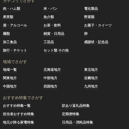
カテゴリでさがす
肉・ハム類
米・パン
電化製品
果実類
魚介類
野菜類
酒・アルコール
お茶・飲料
お菓子・スイーツ
麺類
雑貨・日用品
卵
加工食品
工芸品
感謝状・記念品
旅行・チケット
セット類 その他
地域でさがす
地域一覧
北海道地方
東北地方
関東地方
中部地方
近畿地方
中国地方
四国地方
九州地方
おすすめ特集でさがす
おすすめ特集一覧
訳あり返礼品特集
担当者おすすめ特集
定期便特集
地元が誇る家電特集
日用品・消耗品特集