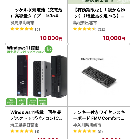
ニッケル水素電池（充電池
【有効期限なし！後からゆ
）高容量タイプ 単3×4個
っくり特産品を選べる】島
急速充電器セット
根県出雲市カタログポイン
群馬県高崎市
島根県出雲市
ト
(5)
(32)
10,000
10,000
Windows11搭載 再生品
テンキー付きワイヤレスキ
デスクトップパソコン(CY
ーボード FMV Comfort K
001-1）
eyboard KB800
埼玉県春日部市
神奈川県川崎市
(1)
(8)