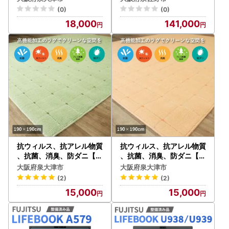
0 コーラル [0929]
GB 15～15.6型
(0)
(0)
18,000
141,000
抗ウィルス、抗アレル物質
抗ウィルス、抗アレル物質
、抗菌、消臭、防ダニ【P
、抗菌、消臭、防ダニ【P
T-5】カーペット 190×19
T-5】カーペット 190×19
大阪府泉大津市
大阪府泉大津市
0 グリーン [0918]
0 コーラル [0928]
(2)
(2)
15,000
15,000