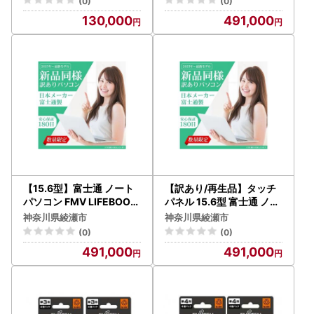
(0)
(0)
WPS Office搭載 新品同様
130,000
491,000
【15.6型】富士通 ノート
【訳あり/再生品】タッチ
パソコン FMV LIFEBOOK
パネル 15.6型 富士通 ノー
TH77/E3 FMVT77E3LB
トパソコン FMV LIFEBOO
神奈川県綾瀬市
神奈川県綾瀬市
Win10 整備済み品 WPS O
K TH77/E3 FMVT77E3W
(0)
(0)
ffice搭載 新品同様
Z Win10 整備済み品
491,000
491,000