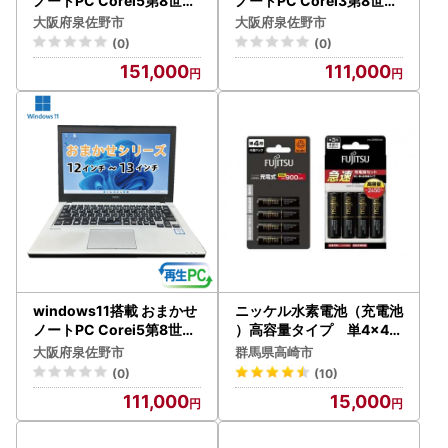
ノートPC Corei5第8世代
ノートPC Corei3第8世代
CPU メモリ8GB SSD480
CPU メモリ8GB SSD120
大阪府泉佐野市
大阪府泉佐野市
GB 12～13型
GB 15～15.6型
(0)
(0)
151,000
111,000
windows11搭載 おまかせ
ニッケル水素電池（充電池
ノートPC Corei5第8世代
）高容量タイプ 単4×4個
CPU メモリ8GB SSD120
・単3×4個・急速充電器セ
大阪府泉佐野市
群馬県高崎市
GB 12～13型
ット
(0)
(10)
111,000
15,000