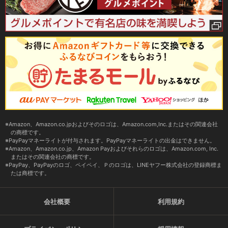
Amazon、Amazon.co.jpおよびそのロゴは、Amazon.com,Inc.またはその関連会社
の商標です。
PayPayマネーライトが付与されます。PayPayマネーライトの出金はできません。
Amazon、Amazon.co.jp、Amazon Payおよびそれらのロゴは、Amazon.com, Inc.
またはその関連会社の商標です。
PayPay、PayPayのロゴ、ペイペイ、Ｐのロゴは、LINEヤフー株式会社の登録商標ま
たは商標です。
会社概要
利用規約