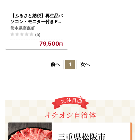
【ふるさと納税】再生品パ
ソコン・モニター付き FU
JITSU_ESPRIMO_D588／
熊本県高森町
VX（Windows11）K008
(0)
973 再生PC 再生パソコン
79,500
PC パソコン モニター
前へ
1
次へ