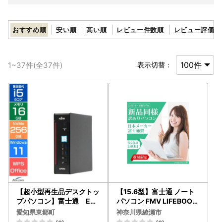
おすすめ順
安い順
高い順
レビュー件数順
レビュー評価順
1
~
37
件(全
37
件)
表示切替：
【超小型再生品デスクトッ
【15.6型】富士通 ノート
プパソコン】富士通 ESP
パソコン FMV LIFEBOOK
RIMO Q558/B【175232
TH77/E3 FMVT77E3W W
愛知県東郷町
神奈川県綾瀬市
1】
in10 整備済み品 フルHD