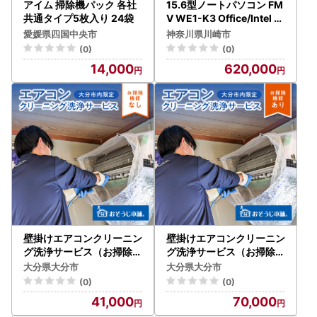
アイム 掃除機パック 各社
15.6型ノートパソコン FM
共通タイプ5枚入り 24袋
V WE1-K3 Office/Intel C
ore i7搭載（FMVWK3E1
愛媛県四国中央市
神奈川県川崎市
75）
(0)
(0)
14,000
620,000
壁掛けエアコンクリーニン
壁掛けエアコンクリーニン
グ洗浄サービス（お掃除機
グ洗浄サービス（お掃除機
能なし）【大分市内の住居
能付き）【大分市内の住居
大分県大分市
大分県大分市
限定】 P01060
限定】 P01061
(0)
(0)
41,000
70,000