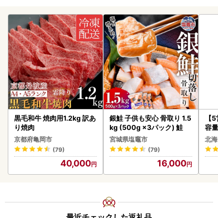
黒毛和牛 焼肉用1.2kg 訳あ
銀鮭 子供も安心 骨取り 1.5
【
り焼肉
kg (500g ×3パック) 鮭
容量
あ
京都府亀岡市
宮城県塩竈市
北海
ーグ
(79)
(79)
05
40,000
16,000
最近チェックした返礼品