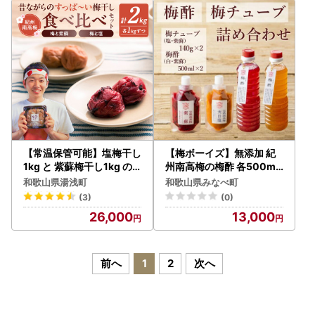
【常温保管可能】塩梅干し
【梅ボーイズ】無添加 紀
1kg と 紫蘇梅干し1kg の
州南高梅の梅酢 各500ml
セット 梅ボーイズ B-401_
梅チューブセット（塩・紫
和歌山県湯浅町
和歌山県みなべ町
EP6020
蘇）各140g 天日塩使用 【
(3)
(0)
umehkr025】
26,000
13,000
前へ
1
2
次へ