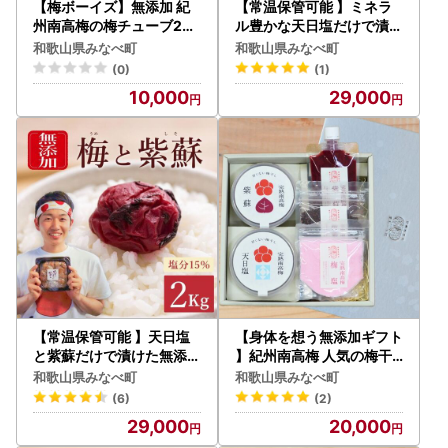
【梅ボーイズ】無添加 紀
【常温保管可能 】ミネラ
州南高梅の梅チューブ2本
ル豊かな天日塩だけで漬け
セット（塩・紫蘇）天日塩
た無添加梅干し1kg×2パ
和歌山県みなべ町
和歌山県みなべ町
使用 【umehkr019】
ック／塩分18％ 南高梅 u
(0)
(1)
mehkr006A【umehkr0
10,000
29,000
06A】
【常温保管可能 】天日塩
【身体を想う無添加ギフト
と紫蘇だけで漬けた無添加
】紀州南高梅 人気の梅干
梅干し2kg／南高梅 塩
し詰め合わせ 梅ボーイズ
和歌山県みなべ町
和歌山県みなべ町
分15％ umehkr003A【
umehkr012A【umehk
(6)
(2)
umehkr003A】
r012A】
29,000
20,000