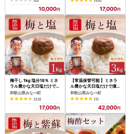
(0)
(55)
10,000
17,000
梅干し 1kg 塩分18％ ミネ
【常温保管可能 】ミネラ
ラル豊かな天日塩だけで漬
ル豊かな天日塩だけで漬け
けた梅干し 【umehkr00
た無添加梅干し1kg×3パ
和歌山県みなべ町
和歌山県みなべ町
5A】
ック／塩分18％ 南高梅
(23)
(1)
【umehkr007A】
17,000
42,000