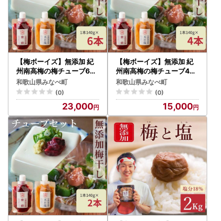
【梅ボーイズ】無添加 紀
【梅ボーイズ】無添加 紀
州南高梅の梅チューブ6本
州南高梅の梅チューブ4本
セット（塩・紫蘇）天日塩
セット（塩・紫蘇）天日塩
和歌山県みなべ町
和歌山県みなべ町
使用 【umehkr021】
使用【umehkr020】
(0)
(0)
23,000
15,000