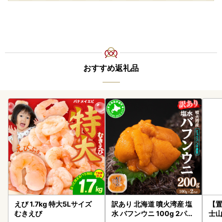
おすすめ返礼品
えび 1.7kg 特大5Lサイズ
訳あり 北海道 噴火湾産 塩
【置
むきえび
水 バフンウニ 100g 2パッ
士山