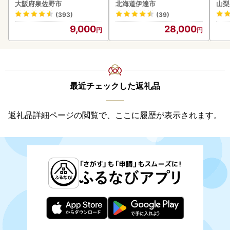
ク 計200g 《アフター保証
180
大阪府泉佐野市
北海道伊達市
山梨
付き》うに ウニ 雲丹 海鮮
(393)
(39)
海の幸 魚介類 ウニ丼 お寿
9,000
28,000
司 濃厚 無添加 産地直送 お
取り寄せ 山村水産 送料無
料
最近チェックした返礼品
返礼品詳細ページの閲覧で、ここに履歴が表示されます。