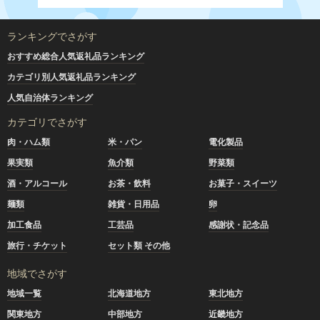
ランキングでさがす
おすすめ総合人気返礼品ランキング
カテゴリ別人気返礼品ランキング
人気自治体ランキング
カテゴリでさがす
肉・ハム類
米・パン
電化製品
果実類
魚介類
野菜類
酒・アルコール
お茶・飲料
お菓子・スイーツ
麺類
雑貨・日用品
卵
加工食品
工芸品
感謝状・記念品
旅行・チケット
セット類 その他
地域でさがす
地域一覧
北海道地方
東北地方
関東地方
中部地方
近畿地方