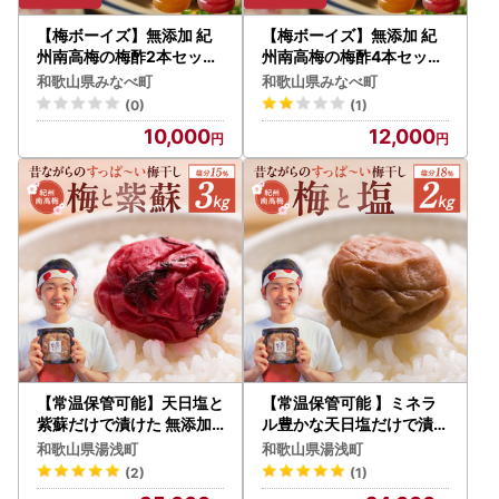
【梅ボーイズ】無添加 紀
【梅ボーイズ】無添加 紀
州南高梅の梅酢2本セット
州南高梅の梅酢4本セット
（白・紫蘇）天日塩使用
（白・紫蘇）天日塩使用
和歌山県みなべ町
和歌山県みなべ町
【umehkr022】
【umehkr023】
(0)
(1)
10,000
12,000
【常温保管可能】天日塩と
【常温保管可能 】ミネラ
紫蘇だけで漬けた 無添加
ル豊かな天日塩だけで漬け
梅干し3kg 梅ボーイズ|南
た無添加梅干し2kg 梅ボ
和歌山県湯浅町
和歌山県湯浅町
高梅 C203_EP6021
ーイズ｜南高梅 B201_EP
(2)
(1)
6024