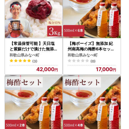
【常温保管可能 】天日塩
【梅ボーイズ】無添加 紀
と紫蘇だけで漬けた無添加
州南高梅の梅酢6本セット
梅干し1kg×3パック／塩
（白・紫蘇）天日塩使用【
和歌山県みなべ町
和歌山県みなべ町
分15％ 南高梅 【umehk
umehkr024】
(3)
(0)
r004A】
42,000
17,000