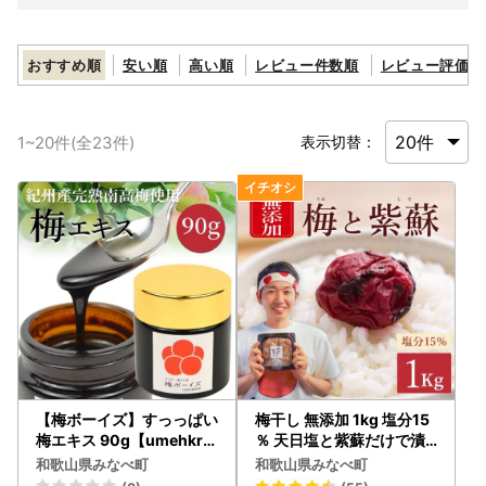
おすすめ順
安い順
高い順
レビュー件数順
レビュー評価順
1
~
20
件(全
23
件)
表示切替：
【梅ボーイズ】すっっぱい
梅干し 無添加 1kg 塩分15
梅エキス 90g【umehkr0
％ 天日塩と紫蘇だけで漬
26】
けた梅干し 【umehkr00
和歌山県みなべ町
和歌山県みなべ町
2A】