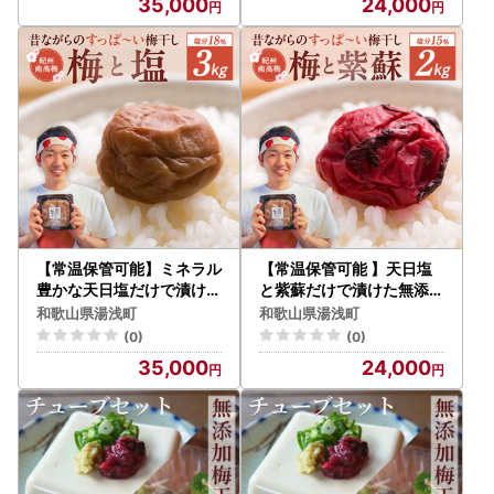
35,000
24,000
【常温保管可能】ミネラル
【常温保管可能 】天日塩
豊かな天日塩だけで漬けた
と紫蘇だけで漬けた無添加
無添加梅干し3kg 梅ボー
梅干し2kg 梅ボーイズ｜
和歌山県湯浅町
和歌山県湯浅町
イズ｜南高梅 C202_EP6
南高梅 B202_EP6022
(0)
(0)
023
35,000
24,000