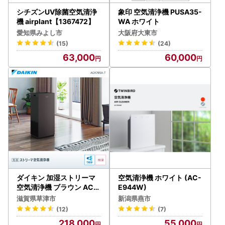
シチズンUV除菌空気清浄
象印 空気清浄機 PUSA35-
機 airplant【1367472】
WA ホワイト
愛知県みよし市
大阪府大東市
(15)
(24)
63,000
60,000
ダイキン 加湿ストリーマ
空気清浄機 ホワイト (AC-
空気清浄機 ブラウン ACK
E944W)
705A-T(適用畳数：31畳/
滋賀県草津市
新潟県燕市
PM2.5対応)
(12)
(7)
218,000
55,000