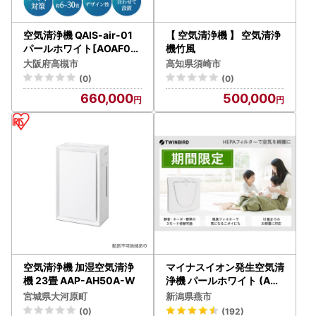
空気清浄機 QAIS-air-01
【 空気清浄機 】 空気清浄
パールホワイト[AOAF00
機竹風
8] 空気清浄機
大阪府高槻市
高知県須崎市
(0)
(0)
660,000
500,000
空気清浄機 加湿空気清浄
マイナスイオン発生空気清
機 23畳 AAP-AH50A-W
浄機 パールホワイト (AC-
D358PW)
宮城県大河原町
新潟県燕市
(0)
(192)