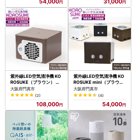
54,000
31,000
紫外線LED空気清浄機 KO
紫外線LED空気清浄機 KO
ROSUKE（ブラウン） 脱
ROSUKE mini（ブラウン
臭 消臭 光触媒フィルター
） 脱臭 消臭 光触媒フィル
大阪府門真市
大阪府門真市
卓上 コンパクト 空気清浄
ター 卓上 コンパクト 空気
(2)
(4)
機 除菌
清浄機 除菌
108,000
54,000