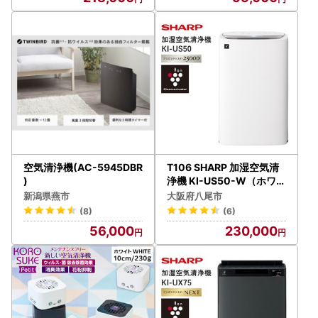
空気清浄機(AC-5945DBR
T106 SHARP 加湿空気清
)
浄機 KI-US50-W（ホワイ
ト系）
新潟県燕市
大阪府八尾市
(8)
(6)
56,000
230,000