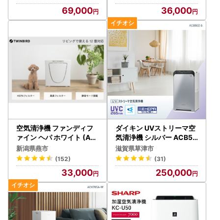
69,000
36,000
空気清浄機 ファンディフ
ダイキン UVストリーマ空
ァイン ヘパ ホワイト (AC
気清浄機 シルバー ACB50
-4238W)
Z-S (適用畳数：22畳/PM
新潟県燕市
滋賀県草津市
2.5対応)
(152)
(31)
33,000
250,000