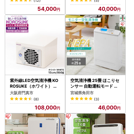
(12)
(5)
54,000
40,000
紫外線LED空気清浄機 KO
空気清浄機 25畳 ほこりセ
ROSUKE（ホワイト） 脱
ンサー 自動運転モード マ
臭 消臭 光触媒フィルター
イナスイオン アイリスオ
大阪府門真市
宮城県角田市
卓上 コンパクト 空気清浄
ーヤマ MSAP-DC100-W
(8)
(3)
機 除菌
ホワイト ｜ 空気清浄機
108,000
46,000