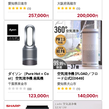
調 空気清浄機 日本製
F005] 空気清浄機
愛知県日進市
大阪府高槻市
(1)
(1)
257,000
200,000
ダイソン ［Pure Hot + Co
空気清浄機 [FLOAD／フロ
ol］ 空気清浄機 扇風機
ード公式][0649]
千葉県東金市
愛知県犬山市
(0)
(1)
123,000
140,000