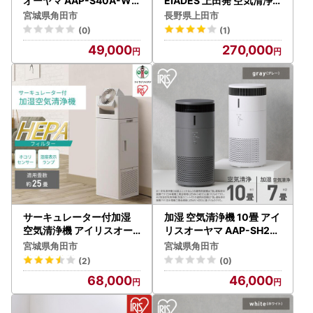
オーヤマ AAP-S40A-W
EIADES 上田発 空気清浄
ホワイト ｜ 空気清浄機
機
宮城県角田市
長野県上田市
(0)
(1)
49,000
270,000
サーキュレーター付加湿
加湿 空気清浄機 10畳 アイ
空気清浄機 アイリスオー
リスオーヤマ AAP-SH20
ヤマ CHA-A55-C アイボ
B-H グレー ｜ 空気清浄機
宮城県角田市
宮城県角田市
リー ｜ 空気清浄機
花粉症
(2)
(0)
68,000
46,000