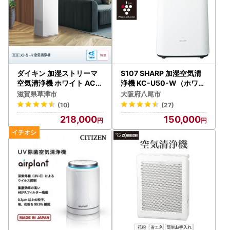
ダイキン 加湿ストリーマ
S107 SHARP 加湿空気清
空気清浄機 ホワイト ACK
浄機 KC-U50-W（ホワイ
705A-W(適用畳数：31畳
ト系）
滋賀県草津市
大阪府八尾市
/PM2.5対応)
(10)
(27)
218,000
150,000