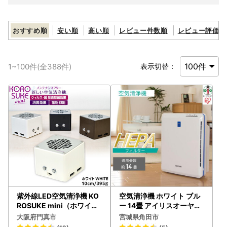
おすすめ順
安い順
高い順
レビュー件数順
レビュー評価順
1
~
100
件(全
388
件)
表示切替：
紫外線LED空気清浄機 KO
空気清浄機 ホワイト ブル
ROSUKE mini（ホワイト
ー 14畳 アイリスオーヤマ
） 卓上 コンパクト 空気清
PMAC-100 ｜ 空気清浄機
大阪府門真市
宮城県角田市
浄機 除菌