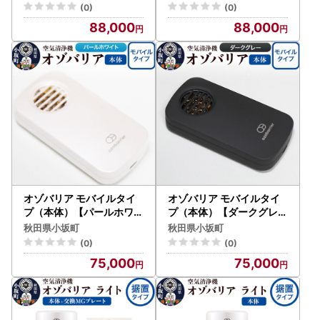
イト】空気清浄機 雑貨 日
ー】空気清浄機 雑貨 日用
(0)
(0)
用品 秋田県 小坂町
品 秋田県 小坂町
88,000
88,000
オゾバリア モバイルタイ
オゾバリア モバイルタイ
プ（本体）【パールホワイ
プ（本体）【ダークグレー
ト】空気清浄機 雑貨 日用
】空気清浄機 雑貨 日用品
秋田県小坂町
秋田県小坂町
品 秋田県 小坂町
秋田県 小坂町
(0)
(0)
75,000
75,000