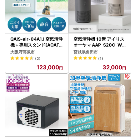
QAIS-air-04A1J 空気清浄
空気清浄機 10畳 アイリス
機＋専用スタンド[AOAF0
オーヤマ AAP-S20C-W
15] 空気清浄機
ホワイト ｜ 空気清浄機 花
大阪府高槻市
宮城県角田市
粉症
(2)
(1)
123,000
32,000