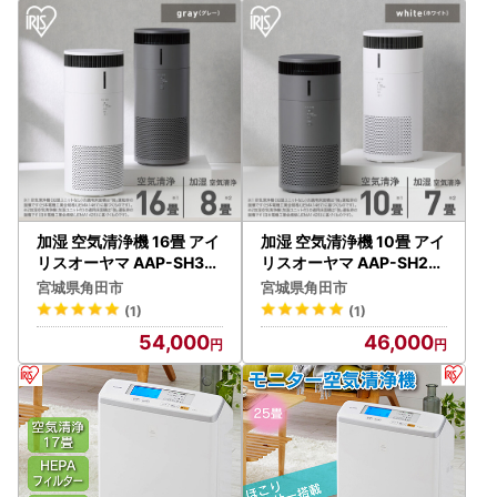
加湿 空気清浄機 16畳 アイ
加湿 空気清浄機 10畳 アイ
リスオーヤマ AAP-SH30
リスオーヤマ AAP-SH20
B-H グレー ｜ 空気清浄機
B-W ホワイト ｜ 空気清浄
宮城県角田市
宮城県角田市
機 花粉症
(1)
(1)
54,000
46,000