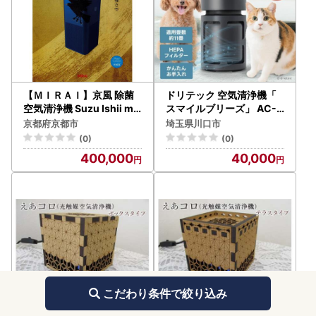
【ＭＩＲＡＩ】京風 除菌
ドリテック 空気清浄機「
空気清浄機 Suzu Ishii mo
スマイルブリーズ」 AC-1
del
00DG【配送不可地域：離
京都府京都市
埼玉県川口市
島・沖縄県】【1716811】
(0)
(0)
400,000
40,000
こだわり条件で絞り込み