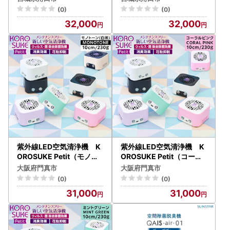
浄機 花粉症
(0)
(0)
32,000
32,000
紫外線LED空気清浄機 K
紫外線LED空気清浄機 K
OROSUKE Petit（モノト
OROSUKE Petit（コーラ
ーン） 卓上 コンパクト 空
ルピンク） 卓上 コンパク
大阪府門真市
大阪府門真市
気清浄機 除菌
ト 空気清浄機 除菌
(0)
(0)
31,000
31,000