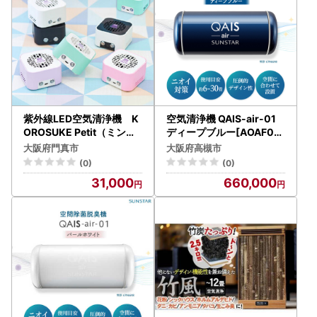
紫外線LED空気清浄機 K
空気清浄機 QAIS-air-01
OROSUKE Petit（ミント
ディープブルー[AOAF00
グリーン） 卓上 コンパク
7] 空気清浄機
大阪府門真市
大阪府高槻市
ト 空気清浄機 除菌
(0)
(0)
31,000
660,000