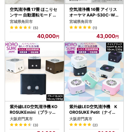
空気清浄機 17畳 ほこりセ
空気清浄機 16畳 アイリス
ンサー 自動運転モード ア
オーヤマ AAP-S30C-W
イリスオーヤマ MSAP-A
ホワイト ｜ 空気清浄機
宮城県角田市
宮城県角田市
C100-W ホワイト ｜ 空気
(5)
(1)
清浄機
40,000
43,000
紫外線LED空気清浄機 KO
紫外線LED空気清浄機 K
ROSUKEmini（ブラック
OROSUKE Petit（ナイト
） 卓上 コンパクト 空気清
ブラック） 卓上 コンパク
大阪府門真市
大阪府門真市
浄機 除菌
ト 空気清浄機 除菌
(3)
(2)