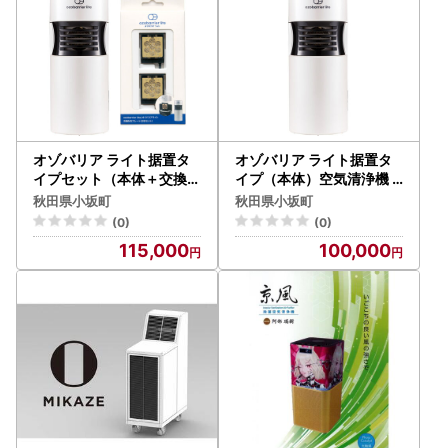
オゾバリア ライト据置タ
オゾバリア ライト据置タ
イプセット（本体＋交換M
イプ（本体）空気清浄機
Gプレート）空気清浄機 雑
雑貨 日用品 秋田県 小坂町
秋田県小坂町
秋田県小坂町
貨 日用品 秋田県 小坂町
(0)
(0)
115,000
100,000