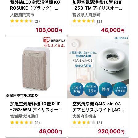
紫外線LED空気清浄機 KO
加湿空気清浄機 10畳 RHF
ROSUKE（ブラック） 卓
-253-TM アイリスオーヤ
上 コンパクト 空気清浄機
マ 空気清浄機
大阪府門真市
宮城県大河原町
除菌
(2)
(2)
108,000
46,000
加湿空気清浄機 10畳 RHF
空気清浄機 QAIS-air-03
-253-WM アイリスオー
アマビリスホワイト [AOA
ヤマ 空気清浄機
F009] 空気清浄機
宮城県大河原町
大阪府高槻市
(2)
(5)
46,000
220,000