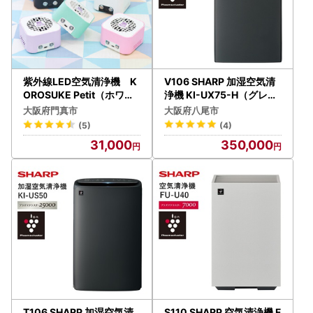
紫外線LED空気清浄機 K
V106 SHARP 加湿空気清
OROSUKE Petit（ホワイ
浄機 KI-UX75-H（グレー
ト） 【脱臭 消臭 光触媒フ
系）
大阪府門真市
大阪府八尾市
ィルター 卓上 コンパクト
(5)
(4)
除菌
31,000
350,000
T106 SHARP 加湿空気清
S110 SHARP 空気清浄機 F