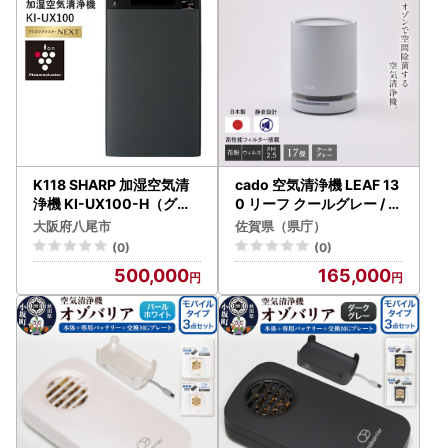
K118 SHARP 加湿空気清
cado 空気清浄機 LEAF 13
浄機 KI-UX100-H（グレ
0 リーフ クールグレー / 家
ー系）
電 国産 日本製 / カドー [41
大阪府八尾市
佐賀県（県庁）
ANAE015]
(0)
(0)
500,000
165,000