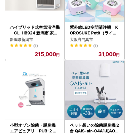
ハイブリッド式空気清浄機
紫外線LED空間清浄機 K
CL-HB924 新潟市 家電
OROSUKE Petit（ライト
ダイニチ工業
ラベンダー） 卓上 コンパ
新潟県新潟市
大阪府門真市
クト 空気清浄機 除菌
(1)
(1)
215,000
31,000
小型オゾン除菌・脱臭機
ペット想いの除菌脱臭機 2
エアピュアリ PUB-2 空
台 QAIS-air-04A1J[AOA