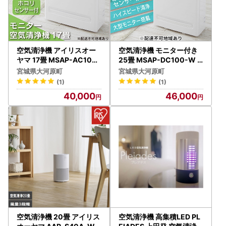
空気清浄機 アイリスオー
空気清浄機 モニター付き
ヤマ 17畳 MSAP-AC100
25畳 MSAP-DC100-W
空気清浄機
アイリスオーヤマ 空気清
宮城県大河原町
宮城県大河原町
浄機
(1)
(1)
40,000
46,000
空気清浄機 20畳 アイリス
空気清浄機 高集積LED PL