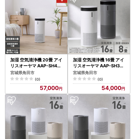
加湿 空気清浄機 20畳 アイ
加湿 空気清浄機 16畳 アイ
リスオーヤマ AAP-SH40
リスオーヤマ AAP-SH30
A-W ホワイト ｜ 空気清浄
B-W ホワイト ｜ 空気清浄
宮城県角田市
宮城県角田市
機
機
(0)
(0)
57,000
54,000