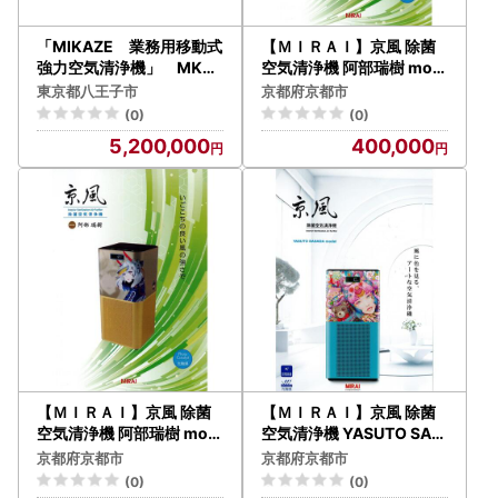
「MIKAZE 業務用移動式
【ＭＩＲＡＩ】京風 除菌
強力空気清浄機」 MKZ-
空気清浄機 阿部瑞樹 mod
MLVD （HYPERモデル
el-3
東京都八王子市
京都府京都市
）
(0)
(0)
5,200,000
400,000
【ＭＩＲＡＩ】京風 除菌
【ＭＩＲＡＩ】京風 除菌
空気清浄機 阿部瑞樹 mod
空気清浄機 YASUTO SAS
el-2
ADA model
京都府京都市
京都府京都市
(0)
(0)