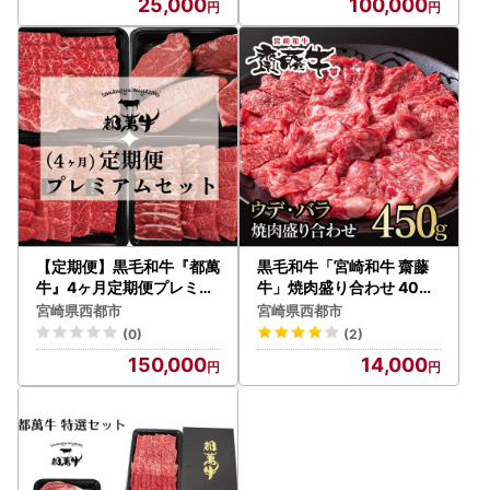
25,000
100,000
【定期便】黒毛和牛『都萬
黒毛和牛「宮崎和牛 齋藤
牛』4ヶ月定期便プレミア
牛」焼肉盛り合わせ 400g
ムセット 国産牛肉＜6-3
食べ比べ 国産牛肉＜5-7a
宮崎県西都市
宮崎県西都市
a＞
＞
(0)
(2)
150,000
14,000