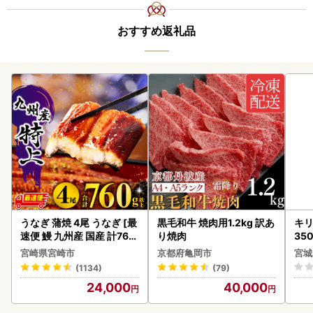
おすすめ返礼品
うなぎ 蒲焼 4尾 うなぎ [最
黒毛和牛 焼肉用1.2kg 訳あ
キリ
速便 鰻 九州産 国産 計760
り焼肉
35
g以上]
ーハ
宮崎県宮崎市
京都府亀岡市
宮城
(1134)
(79)
24,000
40,000