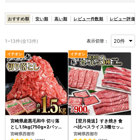
おすすめ順
安い順
高い順
レビュー件数順
レビュー評価順
1
~
13
件(全
13
件)
表示切替：
宮崎県産黒毛和牛 切り落
【翌月発送】すき焼き 食
とし1.5kg(750g×2パック
べ比べスライス3種セット
） 有田牧場 食べ比べ
900g ロース バラ モモor
宮崎県西都市
宮崎県西都市
モモ バラ 国産牛肉＜14-2
カタ 国産牛肉 有田牧場＜1