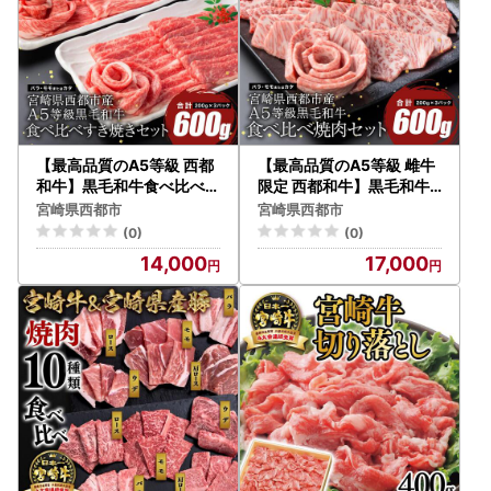
【最高品質のA5等級 西都
【最高品質のA5等級 雌牛
和牛】黒毛和牛食べ比べス
限定 西都和牛】黒毛和牛
ライスセット 600g（200
食べ比べ焼肉セット 600g
宮崎県西都市
宮崎県西都市
ｇ×3）オレイン酸含有率5
（200ｇ×3）オレイン酸
(0)
(0)
5%以上 すき焼き 焼きしゃ
含有率55%以上 赤身・カ
14,000
17,000
ぶ 宮崎県産 カミチクファ
ルビ 小分け 宮崎県産 カミ
ーム＜62-3a＞
チクファーム＜62-6a＞