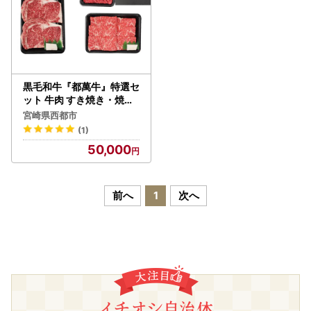
黒毛和牛『都萬牛』特選セ
ット 牛肉 すき焼き・焼肉
・ステーキ 国産牛肉＜6-1
宮崎県西都市
a＞
(1)
50,000
前へ
1
次へ