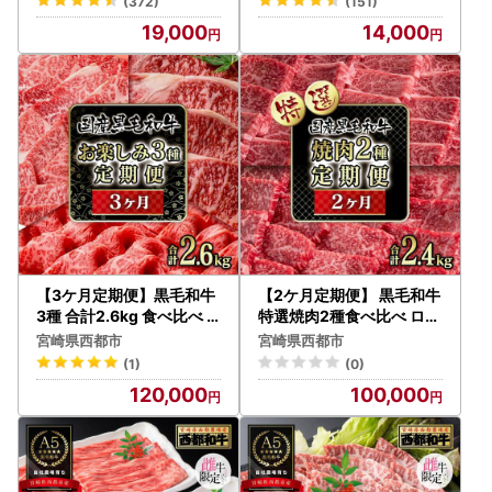
(372)
(151)
3a＞
4-10a＞
19,000
14,000
【3ケ月定期便】黒毛和牛
【2ケ月定期便】 黒毛和牛
3種 合計2.6kg 食べ比べ
特選焼肉2種食べ比べ ロー
焼肉 スライス ステーキ 国
ス・赤身 国産牛肉 宮崎
宮崎県西都市
宮崎県西都市
産牛肉＜14-5a＞
有田牧場＜14-4a＞
(1)
(0)
120,000
100,000