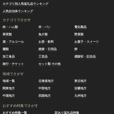
カテゴリ別人気返礼品ランキング
人気自治体ランキング
カテゴリでさがす
肉・ハム類
米・パン
電化製品
果実類
魚介類
野菜類
酒・アルコール
お茶・飲料
お菓子・スイーツ
麺類
雑貨・日用品
卵
加工食品
工芸品
感謝状・記念品
旅行・チケット
セット類 その他
地域でさがす
地域一覧
北海道地方
東北地方
関東地方
中部地方
近畿地方
中国地方
四国地方
九州地方
おすすめ特集でさがす
おすすめ特集一覧
訳あり返礼品特集