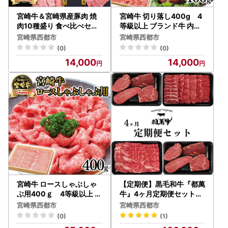
宮崎牛＆宮崎県産豚肉 焼
宮崎牛 切り落し400g 4
肉10種盛り 食べ比べセッ
等級以上 ブランド牛 内閣
ト計600g 宮崎牛4等級以
総理大臣賞4連覇 厳選＜3-
宮崎県西都市
宮崎県西都市
上 国産牛 豚肉 ブランド牛
1a＞A
(0)
(0)
ミヤチク 内閣総理大臣賞4
14,000
14,000
連覇＜47-3b＞
宮崎牛 ロースしゃぶしゃ
【定期便】黒毛和牛『都萬
ぶ用400ｇ 4等級以上 内
牛』4ヶ月定期便セット
閣総理大臣賞4連覇 厳選＜
国産牛肉＜6-2a＞
宮崎県西都市
宮崎県西都市
3-2a＞A
(0)
(1)