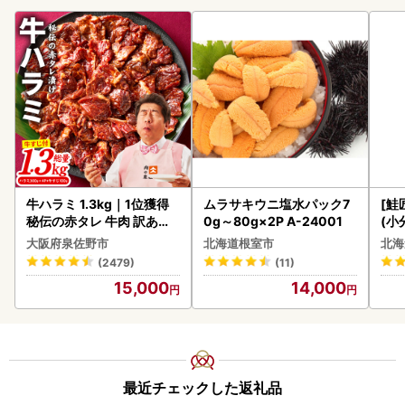
牛ハラミ 1.3kg｜1位獲得
ムラサキウニ塩水パック7
[鮭
秘伝の赤タレ 牛肉 訳あり
0g～80g×2P A-24001
(小
焼肉 BBQ
5
大阪府泉佐野市
北海道根室市
北海
(2479)
(11)
15,000
14,000
最近チェックした返礼品