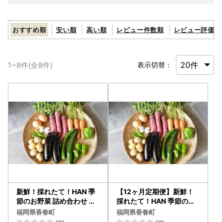
おすすめ順
安い順
高い順
レビュー件数順
レビュー評価順
1
~
8
件(全
8
件)
表示切替：
新鮮！採れたて！HAN 季
【12ヶ月定期便】新鮮！
節のお野菜 詰め合わせ セ
採れたて！HAN 季節のお
ット
野菜 詰め合わせ セット
福岡県香春町
福岡県香春町