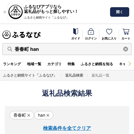
ふるなびアプリなら
返礼品がもっと探しやすい！
開く
ふるさと納税サイト「ふるなび」
ガイド
ログイン
お気に入り
カート
香春町 han
ランキング
地域一覧
カテゴリ
特集
ふるさと納税を知る
キャンペ
ふるさと納税サイト「ふるなび」
返礼品検索
返礼品一覧
返礼品検索結果
香春町
han
検索条件を全てクリア