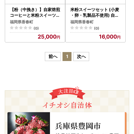
【粉（中挽き）】自家焙煎
米粉スイーツセット (小麦
コーヒーと米粉スイーツセ
・卵・乳製品不使用) 自家
ット （小麦・卵・乳製品
栽培の米粉100％使用 HA
福岡県香春町
福岡県香春町
不使用） HAN 3種 計13個
N 3種 計18個 フィナンシ
(0)
(0)
フィナンシェ スノーボー
ェ スノーボール クッキー
25,000
16,000
ル クッキー
前へ
1
次へ