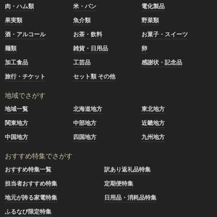
肉・ハム類
米・パン
電化製品
果実類
魚介類
野菜類
酒・アルコール
お茶・飲料
お菓子・スイーツ
麺類
雑貨・日用品
卵
加工食品
工芸品
感謝状・記念品
旅行・チケット
セット類 その他
地域でさがす
地域一覧
北海道地方
東北地方
関東地方
中部地方
近畿地方
中国地方
四国地方
九州地方
おすすめ特集でさがす
おすすめ特集一覧
訳あり返礼品特集
担当者おすすめ特集
定期便特集
地元が誇る家電特集
日用品・消耗品特集
ふるなび限定特集