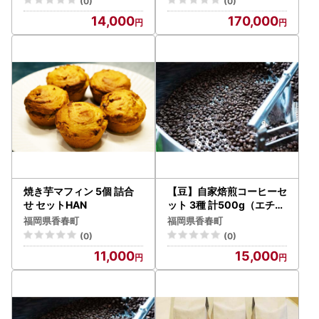
(0)
(0)
14,000
170,000
焼き芋マフィン 5個 詰合
【豆】自家焙煎コーヒーセ
せ セットHAN
ット 3種 計500g（エチオ
ピア、グアテマラ、季節の
福岡県香春町
福岡県香春町
ブレンド） HAN 深煎り
(0)
(0)
11,000
15,000