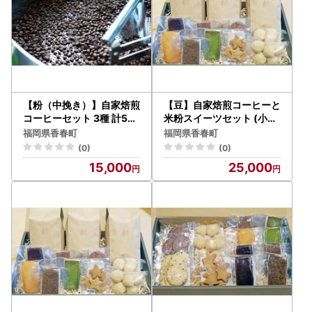
【粉（中挽き）】自家焙煎
【豆】自家焙煎コーヒーと
コーヒーセット 3種 計50
米粉スイーツセット (小麦
0g（エチオピア、グアテ
・卵・乳製品不使用) HAN
福岡県香春町
福岡県香春町
マラ、季節のブレンド） H
3種 計13個 フィナンシェ
(0)
(0)
AN 深煎り
スノーボール クッキー
15,000
25,000