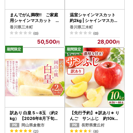
まんでがん満喫‼ ご家庭
温室シャインマスカット
用シャインマスカット 約
約2kg | シャインマスカッ
5kg | シャインマスカット
ト マスカット ぶどう ブド
香川県三木町
香川県三木町
マスカット ぶどう ブドウ
ウ 葡萄 果物 フルーツ 新鮮
(0)
(0)
葡萄 果物 フルーツ 新鮮 く
くだもの 国産 ギフト お裾
50,500
28,000
だもの 国産 ギフト お裾分
分け 旬 人気 種なし 皮ごと
け 旬 人気 種なし 皮ごと食
食べられる ジューシー 糖
べられる ジューシー 糖度
度が高い 季節限定 おすす
が高い 季節限定 おすすめ
め 旬の果物 香川 香川県 三
旬の果物 香川 香川県 三木
木町 |_mk006-152
町 ご家庭用 訳あり |_mk0
06-153
訳あり 白皇 5～8玉 （約2
【先行予約】※訳あり※ り
kg） 【2026年8月下旬～
んご サンふじ 約10kg
9月下旬発送予定】 家庭用
＜2027年1月上旬～2月
岡山県倉敷市
長野県豊丘村
糖度 香り 果実 くだもの 果
上旬発送予定＞ リンゴ｜
(2)
(8)