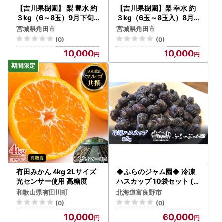
【吉川果樹園】 梨 豊水 約
【吉川果樹園】梨 幸水 約
３kg（6～8玉）9月下旬
３kg（6玉～8玉入）8月
～順次発送 ｜ 梨
下旬～順次発送｜ 梨
宮城県角田市
宮城県角田市
(0)
(0)
10,000
10,000
有田みかん 4kg 2Lサイズ
◆ふらのジャム園◆ 冷凍
光センサー使用 高糖度
ハスカップ 10袋セット (
果物 フルーツ 冷凍食品 新
和歌山県有田川町
北海道富良野市
鮮 産地直送 北海道 道産 富
(0)
(0)
良野 )
10,000
60,000