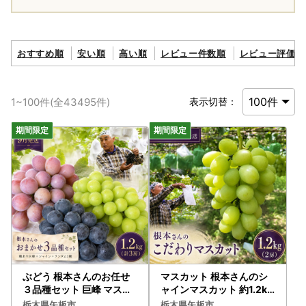
年8月上旬より順次配送予定
おすすめ順
安い順
高い順
レビュー件数順
レビュー評価順
1
~
100
件(全
43495
件)
表示切替：
ぶどう 根本さんのお任せ
マスカット 根本さんのシ
３品種セット 巨峰 マスカ
ャインマスカット 約1.2kg
ット 約1.2kg | 完熟 葡萄
| 完熟 葡萄 ぶどう 甘い
栃木県矢板市
栃木県矢板市