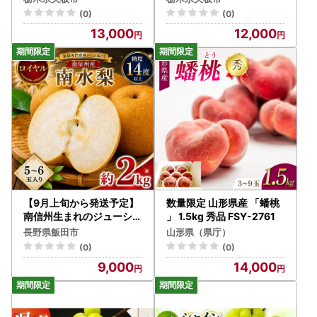
ぶどう 甘い 大粒 フルーツ
大粒 フルーツ 産地直送 栃
(0)
(0)
産地直送 栃木県 矢板市
木県 矢板市
13,000
12,000
【9月上旬から発送予定】
数量限定 山形県産 「蟠桃
南信州生まれのジューシー
」 1.5kg 秀品 FSY-2761
で甘い梨「南水梨」 約2k
長野県飯田市
山形県（県庁）
g 5～6玉 糖度14.0以上
(0)
(0)
9,000
14,000