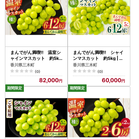
まんでがん満喫‼ 温室シ
まんでがん満喫‼ シャイ
ャインマスカット 約5kg
ンマスカット 約5kg | シ
| シャインマスカット マス
ャインマスカット マスカ
香川県三木町
香川県三木町
カット ぶどう ブドウ 葡萄
ット ぶどう ブドウ 葡萄 果
(0)
(0)
果物 フルーツ 新鮮 くだも
物 フルーツ 新鮮 くだもの
82,000
60,000
の 国産 ギフト お裾分け 旬
国産 ギフト お裾分け 旬 人
人気 種なし 皮ごと食べら
気 種なし 皮ごと食べられ
れる ジューシー 糖度が高
る ジューシー 糖度が高い
い 季節限定 おすすめ 旬の
季節限定 おすすめ 旬の果
果物 香川 香川県 三木町 |_
物 香川 香川県 三木町 |_m
mk006-155
k006-154