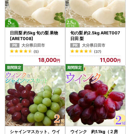
日田梨 約5kg 旬の梨 果物
旬の梨 約2.5kg ARET007
[ARET008]
日田 梨
大分県日田市
大分県日田市
(5)
(37)
18,000
11,000
シャインマスカット、ウイ
ウインク 約1.1kg（２房