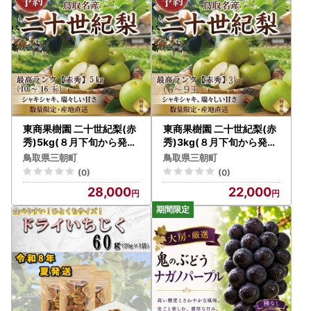
東商果樹園 二十世紀梨(赤
東商果樹園 二十世紀梨(赤
秀)5kg(８月下旬から発送
秀)3kg(８月下旬から発送
）
）
鳥取県三朝町
鳥取県三朝町
(0)
(0)
28,000
22,000