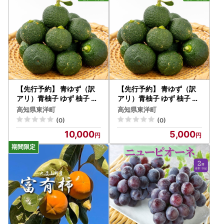
【先行予約】 青ゆず（訳
【先行予約】 青ゆず（訳
アリ）青柚子 ゆず 柚子 訳
アリ）青柚子 ゆず 柚子 訳
あり 2.5kg（20～40玉）
あり 1kg（10～20玉）
高知県東洋町
高知県東洋町
(0)
(0)
10,000
5,000