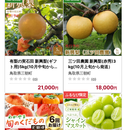
岡市 (A02-031)
有梨の実石田 新興梨(ギフ
三ツ田農園 新興梨(赤秀)3
ト用)5kg(10月中旬から発
kg(10月上旬から発送）
送）
鳥取県三朝町
鳥取県三朝町
(0)
(0)
21,000
18,000