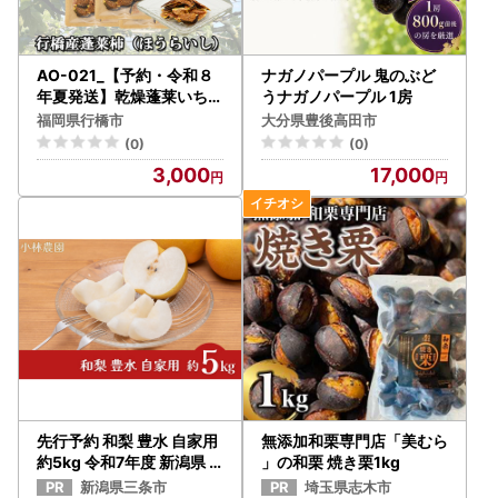
AO-021_【予約・令和８
ナガノパープル 鬼のぶど
年夏発送】乾燥蓬莱いちじ
うナガノパープル 1房
く60ｇ（20g×3袋）
福岡県行橋市
大分県豊後高田市
(0)
(0)
3,000
17,000
先行予約 和梨 豊水 自家用
無添加和栗専門店「美むら
約5kg 令和7年度 新潟県
」の和栗 焼き栗1kg
三条市産 梨 [小林農園]【0
新潟県三条市
埼玉県志木市