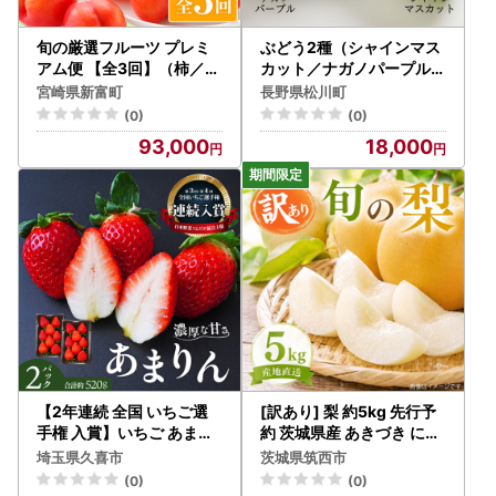
旬の厳選フルーツ プレミ
ぶどう2種（シャインマス
アム便 【全3回】（柿／プ
カット／ナガノパープル）
ラム／梨）2026年10月下
贈答 約1.7kg 長野県松川
宮崎県新富町
長野県松川町
旬開始 E268-03
町産[KG11] //長野県 南信
(0)
(0)
州 松川町 種なし 食べ比べ
93,000
18,000
詰め合わせ 産地直送 新鮮
果物 フルーツ 贈答
【2年連続 全国 いちご選
[訳あり] 梨 約5kg 先行予
手権 入賞】いちご あまり
約 茨城県産 あきづき にっ
ん 260g×2パック あまり
こり おまかせ 期間限定 20
埼玉県久喜市
茨城県筑西市
ん
26年
(0)
(0)