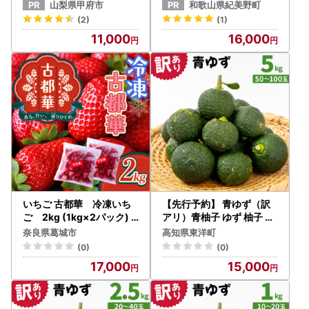
約3.5kg 20～27玉入り
27年6月上旬～6月下旬頃
山梨県甲府市
和歌山県紀美野町
に順次発送】＜味好農園＞
(2)
(1)
/ 梅 青梅 梅干 梅干し 梅酒
11,000
16,000
お酒 シロップ ジュース【a
gy508-r-5】
いちご 古都華 冷凍いち
【先行予約】 青ゆず（訳
ご 2kg (1kg×2パック)
アリ）青柚子 ゆず 柚子 訳
／ 西田農園 ブランド いち
あり 5kg（50～100玉）
奈良県葛城市
高知県東洋町
ご 苺 ことか フルーツ 果物
(0)
(0)
奈良県 葛城市【nsdf006
17,000
15,000
】