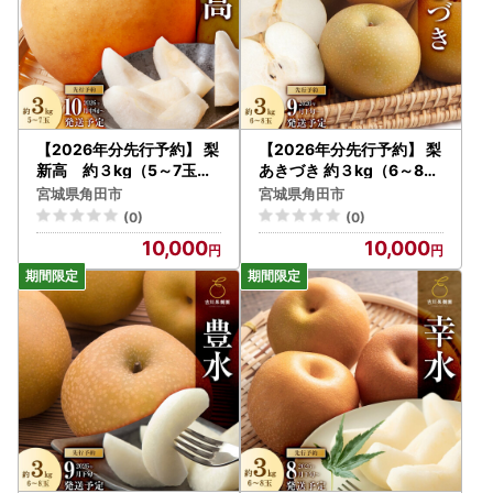
【2026年分先行予約】 梨
【2026年分先行予約】 梨
新高 約３kg（5～7玉）1
あきづき 約３kg（6～8玉
0月中旬～順次発送【吉川
）9月下旬～順次発送【吉
宮城県角田市
宮城県角田市
果樹園】 ｜ 梨
川果樹園】 ｜ 梨
(0)
(0)
10,000
10,000