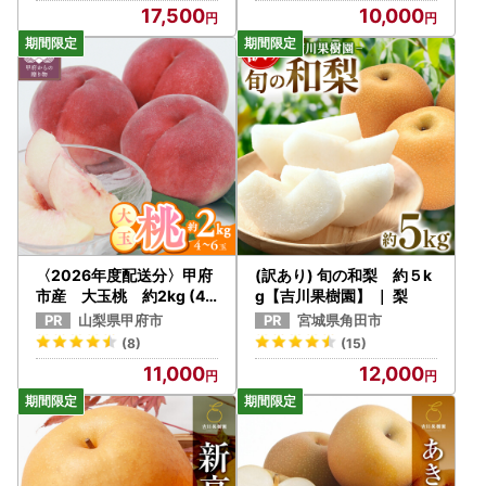
17,500
10,000
〈2026年度配送分〉甲府
(訳あり) 旬の和梨 約５k
市産 大玉桃 約2kg (4
g【吉川果樹園】 ｜ 梨
～6玉)
山梨県甲府市
宮城県角田市
(8)
(15)
11,000
12,000