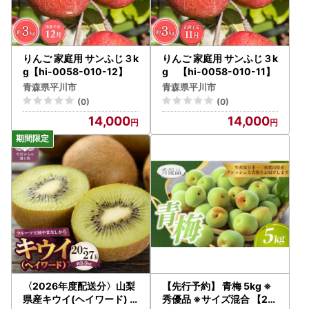
りんご 家庭用 サンふじ３k
りんご 家庭用 サンふじ３k
g【hi-0058-010-12】
g 【hi-0058-010-11】
青森県平川市
青森県平川市
(0)
(0)
14,000
14,000
〈2026年度配送分〉山梨
【先行予約】 青梅 5kg ※
県産キウイ(ヘイワード)
秀優品 ※サイズ混合 【20