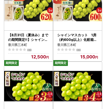
|_mk006-150
【8月31日（夏休み）まで
シャインマスカット 1房
の期間限定!!】シャインマ
（約600g以上）化粧箱入
スカット 1房（約620g
り | シャインマスカット マ
香川県三木町
香川県三木町
）化粧箱入り | シャインマ
スカット ぶどう ブドウ 葡
(0)
(0)
スカット マスカット ぶど
萄 果物 フルーツ 新鮮 くだ
12,500
15,000
う ブドウ 葡萄 果物 フルー
もの 国産 ギフト お裾分け
ツ 新鮮 くだもの 国産 ギフ
旬 人気 種なし 皮ごと食べ
ト お裾分け 旬 人気 種なし
られる ジューシー 糖度が
皮ごと食べられる ジュー
高い 季節限定 おすすめ 旬
シー 糖度が高い 季節限定
の果物 香川 香川県 三木町
おすすめ 旬の果物 香川 香
|_mk006-148
川県 三木町 |_mk006-14
9