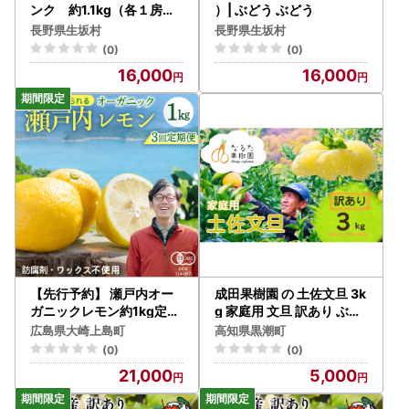
ンク 約1.1kg（各１房ず
）| ぶどう ぶどう
つ）| シャインマスカット
長野県生坂村
長野県生坂村
(0)
(0)
16,000
16,000
【先行予約】 瀬戸内オー
成田果樹園 の 土佐文旦 3k
ガニックレモン約1kg定期
g 家庭用 文旦 訳あり ぶん
便 月1回×3回 12月以降発
たん [1919]
広島県大崎上島町
高知県黒潮町
送 有機JAS認証 果物 皮ま
(0)
(0)
で使える 国産 通販 お取り
21,000
5,000
寄せ