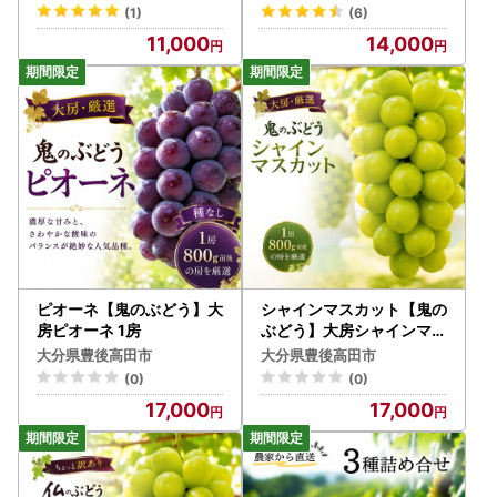
10P072】
(1)
(6)
11,000
14,000
ピオーネ【鬼のぶどう】大
シャインマスカット【鬼の
房ピオーネ 1房
ぶどう】大房シャインマス
カット1房
大分県豊後高田市
大分県豊後高田市
(0)
(0)
17,000
17,000