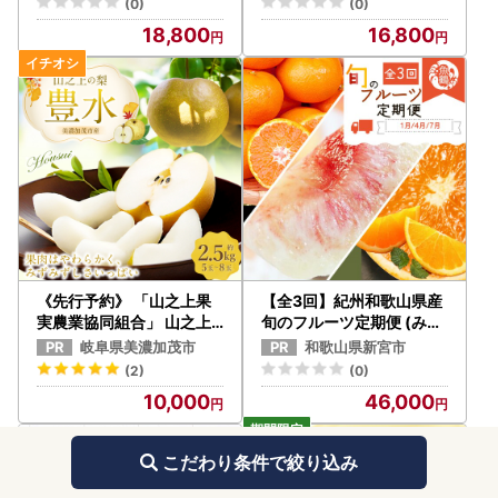
(0)
(0)
18,800
16,800
《先行予約》 「山之上果
【全3回】紀州和歌山県産
実農業協同組合」 山之上
旬のフルーツ定期便 (みか
の梨 豊水 1箱 約 2.5kg （
ん・清見オレンジ・桃)【t
岐阜県美濃加茂市
和歌山県新宮市
5-8玉 ） 【2026年9月上
kb381】
(2)
(0)
旬-9月下旬 発送予定】
10,000
46,000
こだわり条件で絞り込み