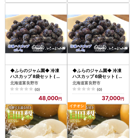
◆ふらのジャム園◆ 冷凍
◆ふらのジャム園◆ 冷凍
ハスカップ 8袋セット ( 果
ハスカップ 6袋セット ( 果
物 フルーツ 冷凍食品 新鮮
物 フルーツ 冷凍食品 新鮮
北海道富良野市
北海道富良野市
産地直送 北海道 道産 富良
産地直送 北海道 道産 富良
(0)
(0)
野 )
野 )
48,000
37,000