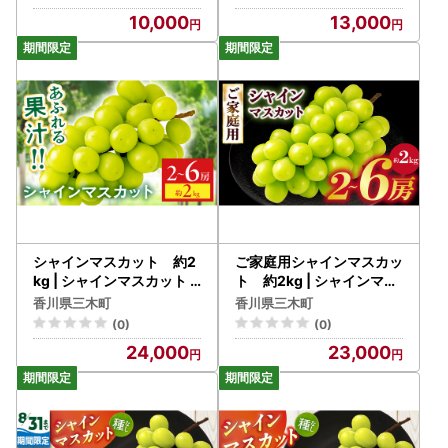
物 フルーツ もも 桃 モモ
長野県産｜果物｜くだもの
10,000
13,000
ピーチ 国産 岡山県産 ブラ
ンド 甘み 肉質 新品種
シャインマスカット 約2
ご家庭用シャインマスカッ
kg | シャインマスカット
ト 約2kg | シャインマス
マスカット ぶどう ブドウ
カット マスカット ぶどう
香川県三木町
香川県三木町
葡萄 果物 フルーツ 新鮮 く
ブドウ 葡萄 果物 フルーツ
(0)
(0)
だもの 国産 ギフト お裾分
新鮮 くだもの 国産 ギフト
24,000
23,000
け 旬 人気 種なし 皮ごと食
お裾分け 旬 人気 種なし 皮
べられる ジューシー 糖度
ごと食べられる ジューシ
が高い 季節限定 おすすめ
ー 糖度が高い 季節限定 お
旬の果物 香川 香川県 三木
すすめ 旬の果物 香川 香川
町 |_mk006-151
県 三木町 ご家庭用 訳あり