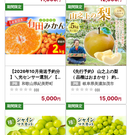
ルーツ 新鮮 くだもの 国産
の 国産 ギフト お裾分け 旬
ギフト お裾分け 旬 人気 種
人気 種なし 皮ごと食べら
なし 皮ごと食べられる ジ
れる ジューシー 糖度が高
ューシー 糖度が高い 季節
い 季節限定 おすすめ 旬の
限定 おすすめ 旬の果物 香
果物 香川 香川県 三木町 |_
川 香川県 三木町 |_mk00
mk006-144
6-145
【2026年10月発送予約分
《先行予約》 山之上の梨
】＼光センサー選別／ 【
（ 品種はおまかせ ） 約5k
農家直送】【家庭用】こだ
g （ 8～14玉 ） 【2026年
和歌山県紀美野町
岐阜県美濃加茂市
わりの有田みかん 2kg 先
8月下旬～10月上旬発送予
(0)
(0)
行予約 有機質肥料100%
定】
5,000
15,000
サイズ混合 【10月発送】
みかん ミカン 有田みかん
温州みかん 柑橘 有田 和歌
山 ※北海道・沖縄・離島
配送不可/みかん ミカン 有
田みかん 温州みかん 柑橘
有田 和歌山 産地直送【nu