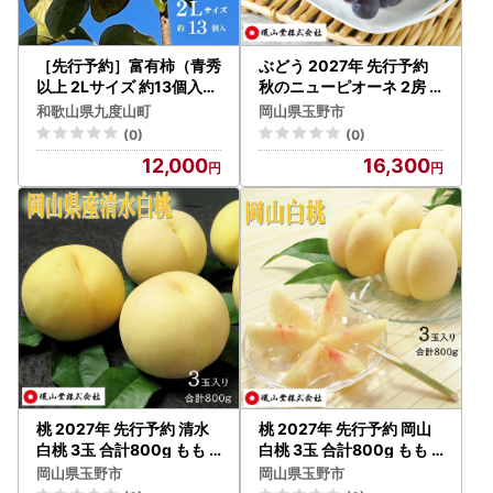
［先行予約］富有柿（青秀
ぶどう 2027年 先行予約
以上 2Lサイズ 約13個入り
秋のニューピオーネ 2房
）［2026年11月下旬より
合計1.0kg ブドウ 葡萄 岡
和歌山県九度山町
岡山県玉野市
順次発送］
山県産 国産 フルーツ 果物
(0)
(0)
ギフト 環山堂
12,000
16,300
桃 2027年 先行予約 清水
桃 2027年 先行予約 岡山
白桃 3玉 合計800g もも
白桃 3玉 合計800g もも
モモ 岡山県産 国産 フルー
モモ 岡山県産 国産 フルー
岡山県玉野市
岡山県玉野市
ツ 果物 ギフト 環山堂
ツ 果物 ギフト 環山堂