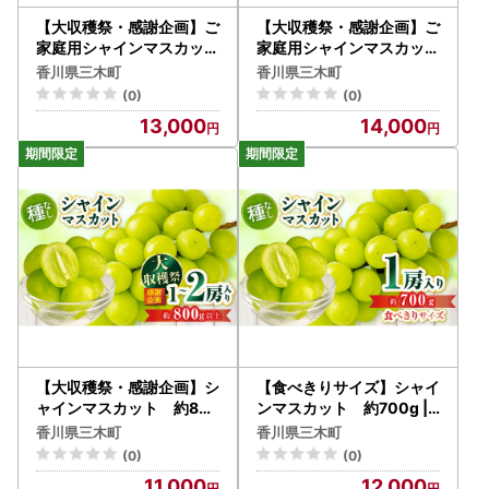
【大収穫祭・感謝企画】ご
【大収穫祭・感謝企画】ご
家庭用シャインマスカット
家庭用シャインマスカット
約1.3kg以上(2～3房) |
パック 約1.4kg(3～4パ
香川県三木町
香川県三木町
シャインマスカット マス
ック) | シャインマスカッ
(0)
(0)
カット ぶどう ブドウ 葡萄
ト マスカット ぶどう ブド
13,000
14,000
果物 フルーツ 新鮮 くだも
ウ 葡萄 果物 フルーツ 新鮮
の 国産 ギフト お裾分け 旬
くだもの 国産 ギフト お裾
人気 種なし 皮ごと食べら
分け 旬 人気 種なし 皮ごと
れる ジューシー 糖度が高
食べられる ジューシー 糖
い 季節限定 おすすめ 旬の
度が高い 季節限定 おすす
果物 香川 香川県 三木町 ご
め 旬の果物 香川 香川県 三
家庭用 訳あり |_mk006-1
木町 ご家庭用 訳あり |_m
47
k006-146
【大収穫祭・感謝企画】シ
【食べきりサイズ】シャイ
ャインマスカット 約80
ンマスカット 約700g |
0g以上(1～2房) | シャイ
シャインマスカット マス
香川県三木町
香川県三木町
ンマスカット マスカット
カット ぶどう ブドウ 葡萄
(0)
(0)
ぶどう ブドウ 葡萄 果物 フ
果物 フルーツ 新鮮 くだも
11,000
12,000