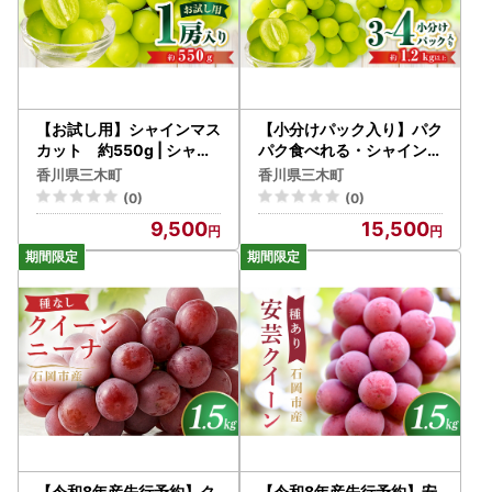
k004-c-2-octH】
【お試し用】シャインマス
【小分けパック入り】パク
カット 約550g | シャイ
パク食べれる・シャインマ
ンマスカット マスカット
スカットパック 約1.2kg
香川県三木町
香川県三木町
ぶどう ブドウ 葡萄 果物 フ
以上 | シャインマスカット
(0)
(0)
ルーツ 新鮮 くだもの 国産
マスカット ぶどう ブドウ
9,500
15,500
ギフト お裾分け 旬 人気 種
葡萄 果物 フルーツ 新鮮 く
なし 皮ごと食べられる ジ
だもの 国産 ギフト お裾分
ューシー 糖度が高い 季節
け 旬 人気 種なし 皮ごと食
限定 おすすめ 旬の果物 香
べられる ジューシー 糖度
川 香川県 三木町 |_mk00
が高い 先行受付 先行予約
6-143
季節限定 おすすめ 旬の果
物 香川 香川県 三木町 |_m
k006-142
【令和8年産先行予約】ク
【令和8年産先行予約】安