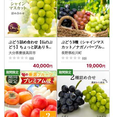
ぶどう詰め合わせ【仏のぶ
ぶどう3種（シャインマス
どう】ちょっと訳あり 5k
カット／ナガノパープル／
g
クイーンルージュ®） 贈答
大分県豊後高田市
長野県松川町
約1.7kg 長野県松川町産[
(0)
(0)
KG18] //長野県 南信州 松
40,000
19,000
川町 種なし 食べ比べ 詰め
合わせ 産地直送 新鮮 果物
フルーツ 贈答