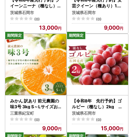
イーンニーナ（種なし）1.
芸クイーン（種あり）1.5k
5kg 石田ぶどう園 2房 ～ 4
g 石田ぶどう園 3房 ～ 6房
茨城県石岡市
茨城県石岡市
房 国産 ぶどう ブドウ 果物
国産 ぶどう ブドウ 果物 く
(0)
(0)
くだもの 葡萄 フルーツ 1.5
だもの 葡萄 フルーツ 1.5キ
13,000
9,000
キロ 9月 10月 発送 秋 旬
ロ 8月 9月 10月 発送 秋 旬
品種 茨城県産 産地直送 産
品種 茨城県産 産地直送 産
直 農家直送 冷蔵 茨城県 石
直 農家直送 冷蔵 茨城県 石
岡市 (A02-033)
岡市 (A02-032)
みかん 訳あり 前元農園の
【令和8年 先行予約】ゴ
味3号 3kg S～Lサイズお
ルビー（種なし）2kg 石
まかせ【mmg040】
田ぶどう園 国産 ぶどう ブ
三重県紀宝町
茨城県石岡市
ドウ 果物 くだもの 葡萄 フ
(0)
(0)
ルーツ 2キロ 8月 9月 秋 旬
9,000
15,000
品種 茨城県産 産地直送 産
直 農家直送 冷蔵 茨城県 石