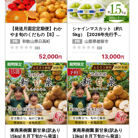
【発送月固定定期便】わか
シャインマスカット（約1.
やま旬のくだもの【S】全
5kg）【2026年先行予約
6回【配送不可地域：離島
】｜シャインマスカット
和歌山県日高町
山梨県都留市
・北海道・沖縄県】【407
フルーツ 【ふるなび限定
(0)
(0)
9421】
】ご家庭用つぶつぶ FN-
52,000
13,000
Limited-SP
東商果樹園 新甘泉(訳あり
東商果樹園 新甘泉(訳あり
)5kg(８月下旬から発送）
)3kg(８月下旬から発送）