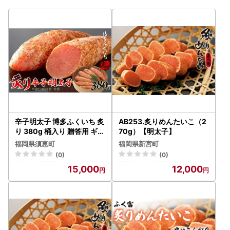
辛子明太子 博多ふくいち 炙
AB253.炙りめんたいこ（2
り 380g 桶入り 贈答用 ギフ
70g）【明太子】
ト | 辛子明太子
福岡県須恵町
福岡県新宮町
(0)
(0)
15,000
12,000