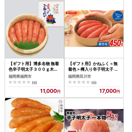
【ギフト用】博多名物 無着
【ギフト用】かねふく＜無
色辛子明太子３００ｇ木樽
着色＞樽入り辛子明太子 45
入り
0g
福岡県福岡市
福岡県田川市
(0)
(0)
11,000
17,000