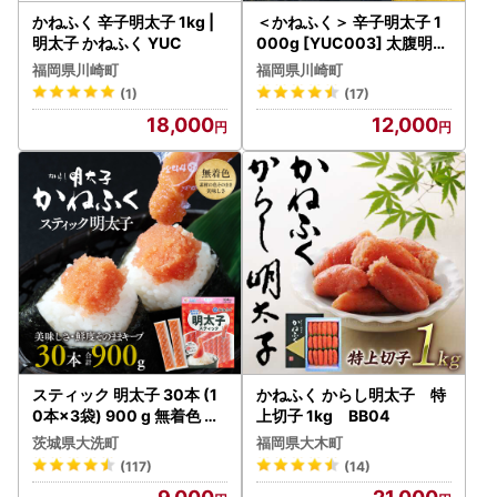
かねふく 辛子明太子 1kg |
＜かねふく＞ 辛子明太子 1
明太子 かねふく YUC
000g [YUC003] 太腹明太
辛子明太子
福岡県川崎町
福岡県川崎町
(1)
(17)
18,000
12,000
スティック 明太子 30本 (1
かねふく からし明太子 特
0本×3袋) 900 g 無着色 辛
上切子 1kg BB04
子明太子_AM046
茨城県大洗町
福岡県大木町
(117)
(14)