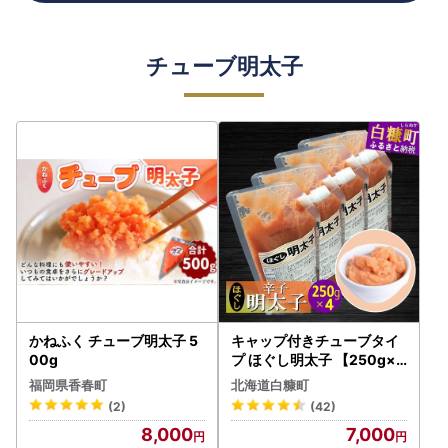
チューブ明太子
かねふく チューブ明太子 5
キャップ付きチューブタイ
00g
プ ほぐし明太子 【250g×4
合計1kg】_I007-0694
福岡県香春町
北海道白糠町
(2)
(42)
8,000
7,000