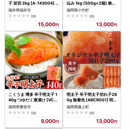
子 並切 2kg [A-143004]
込み 1kg (500g×2箱) 株式
冷凍明太子 辛子明太子
会社博多の味本舗《30日以
福井県福井市
福岡県小竹町
内に出荷予定(土日祝除く)
(0)
(0)
》福岡県 めんたいこ 贈答用
15,000
13,000
ギフト対応
こくうま 博多 辛子明太子 1
明太子 辛子明太子切れ子28
40g つゆだく液漬け [VCL0
0g 無着色 [ABCR001] 明太
04] 明太子 めんたい 明太
子
福岡県豊前市
福岡県築上町
(0)
(0)
9,000
13,000