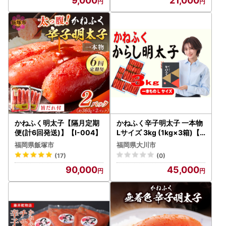
9,000
21,000
かねふく明太子【隔月定期
かねふく辛子明太子 一本物
便(計6回発送)】【I-004】
Lサイズ 3kg (1kg×3箱)【
明太子 めんたいこ かねふく
福岡県飯塚市
福岡県大川市
魚介類 家庭用 ご飯のお供
(17)
(0)
お取り寄せ お土産 九州 ご
90,000
45,000
当地グルメ 取り寄せ グルメ
】