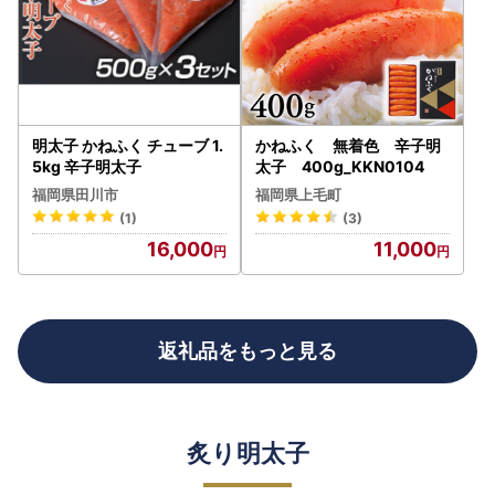
明太子 かねふく チューブ 1.
かねふく 無着色 辛子明
5kg 辛子明太子
太子 400g_KKN0104
福岡県田川市
福岡県上毛町
(1)
(3)
16,000
11,000
返礼品をもっと見る
炙り明太子