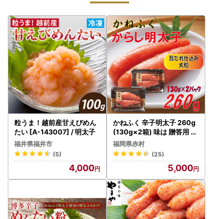
粒うま！越前産甘えびめん
かねふく 辛子明太子 260g
たい [A-143007] / 明太子
(130g×2箱) 味は 贈答用 と
変わりません ふるさと納税
福井県福井市
福岡県赤村
辛子明太子 福岡 辛子めんた
(5)
(25)
いこ 明太子 めんたいこ 大
4,000
5,000
粒 ふるさと ランキング 人
気 おすすめ Z10