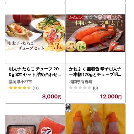
明太子 たらこ チューブ 20
かねふく 無着色 辛子明太子
0g 3本 セット 詰め合わせ
一本物 170gとチューブ明
辛子明太子 めんたいこ 明太
太子500gセット
福岡県小郡市
福岡県香春町
子チューブ たらこチューブ
(11)
(0)
魚卵 高品質 蔵出し さかえ
8,000
12,000
や 食品 ご飯のお供 ごはん
のお供 おつまみ つまみ 工
場直送 福岡 福岡県 小郡市