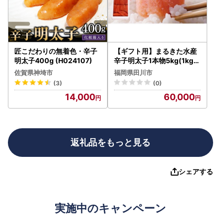
匠こだわりの無着色・辛子
【ギフト用】まるきた水産
明太子400g (H024107)
辛子明太子1本物5kg(1kg×
5)
佐賀県神埼市
福岡県田川市
(3)
(0)
14,000
60,000
返礼品をもっと見る
シェアする
実施中のキャンペーン