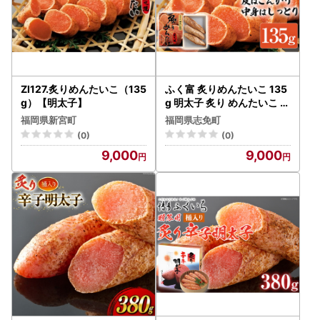
ZI127.炙りめんたいこ（135
ふく富 炙りめんたいこ 135
g）【明太子】
g 明太子 炙り めんたいこ 福
岡 冷凍 魚介類 魚介 海鮮 グ
福岡県新宮町
福岡県志免町
ルメ ご飯のお供 おつまみ
(0)
(0)
魚卵 白米 ご当地グルメ 九
9,000
9,000
州 明太茶漬け あぶり プチ
プチ 炙り焼き