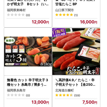
かず明太子 Bセット（い
甘塩たらこ BP
か明太子・数の子明太子・
福岡県東峰村
山口県下関市
いわし明太子） 2P3
(0)
(1)
12,000
16,000
無着色 カット 辛子明太子 3
＼高評価4.9／ たらこ・辛
種セット 糸島市 / 博多うま
子明太子セット 【各250g×
か屋 明太子 セット [AGO0
1】_L007-0736-A
福岡県糸島市
北海道白糠町
02] 明太子 めんたいこ たら
(0)
(59)
こ タラコ 辛子めんたいこ
13,000
7,500