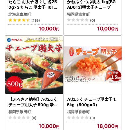
たらこ 明太子 ほぐし 各25
かねふく つぶ明太 1kg[BG
0g×3 たらこ 明太子_I010-
AD013]明太子チューブ
0495
北海道白糠町
福岡県吉富町
(119)
(0)
10,000
10,000
【ふるさと納税】かねふく
かねふく チューブ明太子 1.
チューブ明太子 500g 辛子
5kg（500g×3）
明太子 [a9094] 藤井乾物店
福岡県添田町
福岡県香春町
※配送不可：離島【返礼品
(0)
(0)
】添田町 ふるさと納税
10,000
18,000