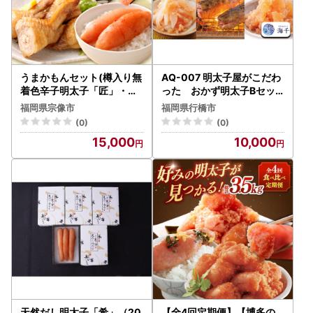
うまかもんセット(樽入り無
AQ-007 明太子屋がこだわ
着色辛子明太子「匠」・い
った おかず明太子Bセッ
か明太子・手羽先明太子)【
ト (いか明太子・数の子明
福岡県宗像市
福岡県行橋市
海千】_HA0344
太子・いわし明太子)
(0)
(0)
15,000
10,000
天然だし明太子「希」（20
【全4回定期便】【博多の