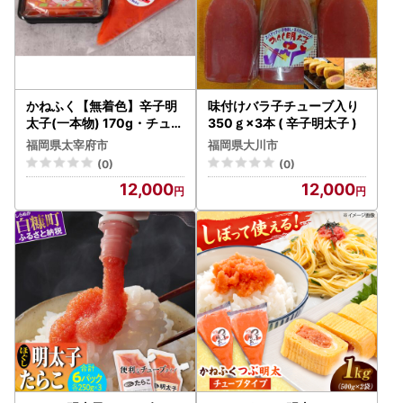
かねふく【無着色】辛子明
味付けバラ子チューブ入り
太子(一本物) 170g・チュー
350ｇ×3本 ( 辛子明太子 )
ブ明太子 500g セット
福岡県太宰府市
福岡県大川市
(0)
(0)
12,000
12,000