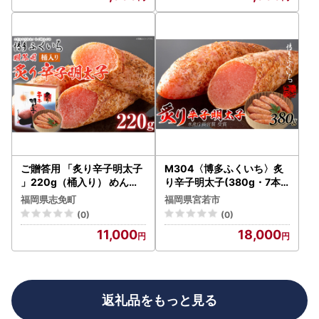
ご贈答用 「炙り辛子明太子
M304〈博多ふくいち〉炙
」220g（桶入り） めんた
り辛子明太子(380g・7本
いこ 惣菜 お取り寄せ グル
前後)
福岡県志免町
福岡県宮若市
メ 福岡 送料無料
(0)
(0)
11,000
18,000
返礼品をもっと見る