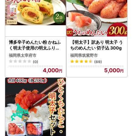
博多辛子めんたい粉 かねふ
【明太子】訳あり 明太子 う
く明太子使用の明太ふりか
ちのめんたい 切子込 300g
け 40g×2袋 計80g 明太子
福岡県太宰府市
福岡県筑紫野市
めんたいこ アレンジ ふりか
(0)
(69)
け
4,000
5,000