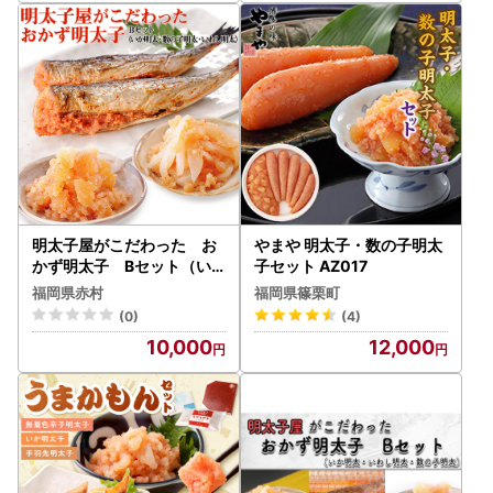
明太子屋がこだわった お
やまや 明太子・数の子明太
かず明太子 Bセット（い
子セット AZ017
か明太子・数の子明太子・
福岡県赤村
福岡県篠栗町
いわし明太子） 2W1
(0)
(4)
10,000
12,000