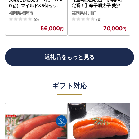
0ｇ）マイルド×5個セット
定番！】辛子明太子 贅沢 食
【辛子明太子】 | 魚卵 魚介
べ比べ 定期便（かねふく 福
福岡県福岡市
福岡県桂川町
類 水産 食品 人気 おすすめ
さ屋 海千 フィッシャーマン
(0)
(0)
送料無料
ズクラブ） 桂川町/桂川町ふ
56,000
70,000
るさと納税 [ADBV014] 明
太子 辛子明太子 セット 柚
子 定期便
返礼品をもっと見る
ギフト対応