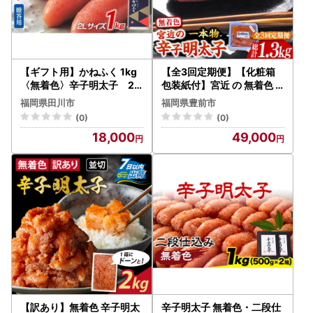
【ギフト用】かねふく 1kg
【全3回定期便】【化粧箱
〈無着色〉辛子明太子 2L
包装紙付】宮近 の 無着色
サイズ（1本物）
辛子明太子 450g (1本物)[V
福岡県田川市
福岡県豊前市
CL060] 明太子 めんたい 明
(0)
(0)
太
18,000
49,000
【訳あり】無着色 辛子明太
辛子明太子 無着色・二段仕