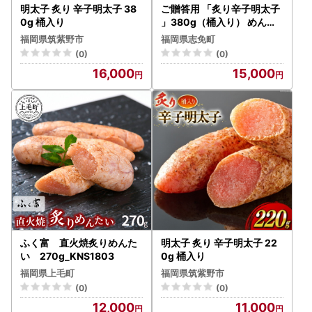
明太子 炙り 辛子明太子 38
ご贈答用 「炙り辛子明太子
0g 桶入り
」380g（桶入り） めんた
いこ 惣菜 お取り寄せ グル
福岡県筑紫野市
福岡県志免町
メ 福岡 送料無料
(0)
(0)
16,000
15,000
ふく富 直火焼炙りめんた
明太子 炙り 辛子明太子 22
い 270g_KNS1803
0g 桶入り
福岡県上毛町
福岡県筑紫野市
(0)
(0)
12,000
11,000