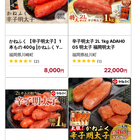
かねふく 【辛子明太子】 1
辛子明太子 2L 1kg ADAH0
本もの 400g |かねふく YU
05 明太子 福岡明太子
C
福岡県川崎町
福岡県桂川町
(2)
(1)
8,000
22,000