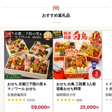
おすすめ返礼品
おせち 京都三千院の里＆
おせち 白鳥 三段重 3人前
トイ
マノワール おせち
迎春おせち料理
トダ
速〔
京都府亀岡市
福岡県田川市
宮崎
(123)
(65)
59,000
25,000