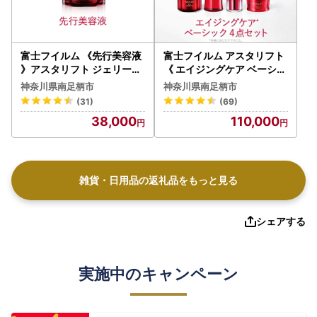
富士フイルム 《先行美容液
富士フイルム アスタリフト
》アスタリフト ジェリーア
《 エイジングケア ベーシッ
クアリスタ 40g 【 化粧品
ク4点セット / ジェリー60g
神奈川県南足柄市
神奈川県南足柄市
】
》 【 化粧品 】
(31)
(69)
38,000
110,000
雑貨・日用品の返礼品をもっと見る
シェアする
実施中のキャンペーン