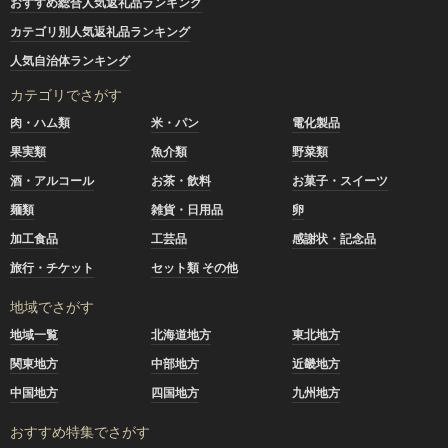
おすすめ総合人気返礼品ランキング
カテゴリ別人気返礼品ランキング
人気自治体ランキング
カテゴリでさがす
肉・ハム類
米・パン
電化製品
果実類
魚介類
野菜類
酒・アルコール
お茶・飲料
お菓子・スイーツ
麺類
雑貨・日用品
卵
加工食品
工芸品
感謝状・記念品
旅行・チケット
セット類 その他
地域でさがす
地域一覧
北海道地方
東北地方
関東地方
中部地方
近畿地方
中国地方
四国地方
九州地方
おすすめ特集でさがす