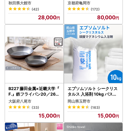
工芸社】
ワイトダウン90％ アクア
秋田県大館市
京都府亀岡市
(42)
(172)
28,000
80,000
B227 藤田金属×近畿大学『
エプソムソルト シークリス
F.』鉄フライパン20／26c
タルス 入浴剤 10kg バスソ
mセット【フライパン 鉄 藤
ルト バス用品 リラックス
大阪府八尾市
岡山県玉野市
田金属 FUJITA IH ガス 20 2
硫酸マグネシウム
(33)
(163)
6 センチ セット フライパン
15,000
15,000
セット 日本製 町工場 長持
ち 近大 コラボ 大阪府 八尾
】