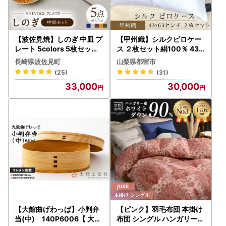
【波佐見焼】しのぎ 中皿 プ
【甲州織】シルクピロケー
レート 5colors 5枚セット
ス ２枚セット絹100％ 43c
食器 プレート 皿 中皿 プレ
m×63cm まくらカバー
長崎県波佐見町
山梨県都留市
ート 波佐見焼 【一龍陶苑】
(25)
(31)
[CC18] 波佐見焼
33,000
30,000
【大館曲げわっぱ】小判弁
【ピンク】羽毛布団 本掛け
当(中) 140P6006【 大館
布団 シングル ハンガリーホ