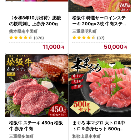
〈令和8年10月出荷〉肥後
松阪牛 特選サーロインステ
の桜馬刺し 上赤身 300g
ーキ 200g×3枚 牛肉ステー
キ L5
熊本県南小国町
三重県明和町
(376)
(37)
11,000
50,000
松阪牛 ステーキ 450g 松阪
まぐろ 本マグロ 大トロ&中
牛 赤身 牛肉
トロ＆赤身セット 500g（
養殖) 【配達日指定不可】
三重県多気町
和歌山県串本町