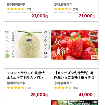
静岡県袋井市
京都府亀岡市
(47)
(13)
21,000
21,000
メロン クラウン 山級 特大
【来シーズン先行予約】亀
玉 1玉 ギフト箱入 メロン
岡産いちご 女峰 2箱 イチゴ
静岡県袋井市
京都府亀岡市
(58)
(15)
25,000
41,000