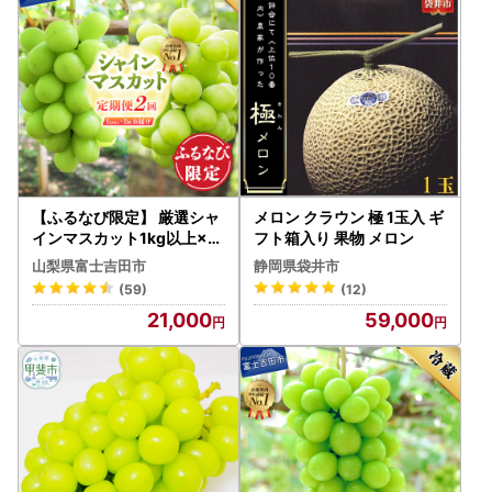
【ふるなび限定】 厳選シャ
メロン クラウン 極 1玉入 ギ
インマスカット1kg以上×2
フト箱入り 果物 メロン
回配送【2026年発送】シ
山梨県富士吉田市
静岡県袋井市
ャインマスカット定期便 FN
(59)
(12)
-Limited-PR
21,000
59,000