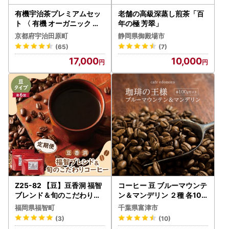
有機宇治茶プレミアムセッ
老舗の高級深蒸し煎茶「百
ト 〈 有機 オーガニック 無
年の極 芳翠」
農薬 煎茶 玉露 深蒸し茶 上
京都府宇治田原町
静岡県御殿場市
煎茶 一番茶 最上級 極上 濃
(65)
(7)
厚 緑茶 茶葉 お茶葉 お茶 茶
17,000
10,000
飲料 加工食品 〉
Z25-82 【豆】豆香洞 福智
コーヒー 豆 ブルーマウンテ
ブレンド＆旬のこだわりコ
ン＆マンデリン ２種 各100
ーヒー定期便(奇数月・年6
g／cafe edomons
福岡県福智町
千葉県富津市
回) コーヒー
(3)
(10)