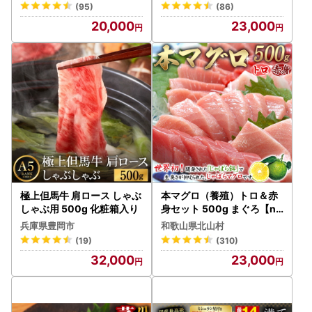
【nks110D】
(95)
(86)
20,000
23,000
極上但馬牛 肩ロース しゃぶ
本マグロ（養殖）トロ＆赤
しゃぶ用 500g 化粧箱入り
身セット 500g まぐろ【nk
s110D】
兵庫県豊岡市
和歌山県北山村
(19)
(310)
32,000
23,000