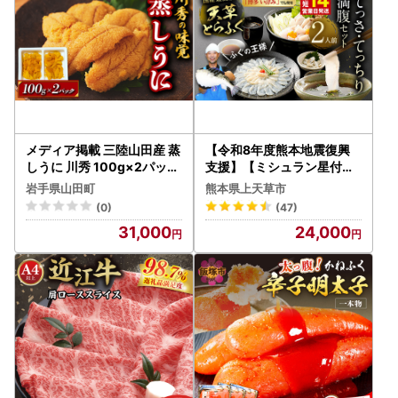
メディア掲載 三陸山田産 蒸
【令和8年度熊本地震復興
しうに 川秀 100g×2パック
支援】【ミシュラン星付き
雲丹 うに丼 生うに 濃厚う
のプロが愛用】【数量限定
岩手県山田町
熊本県上天草市
に 海産品 海産物 うに ウニ
】1日25セット限定！ふぐ
(0)
(47)
uni 山田町 うにご飯 冷凍う
の王様！とらふぐ 国産最高
31,000
24,000
に 無添加 YD-655
級！天草とらふぐてっさ・
てっちり満腹セット（2人
前）ふぐ刺し ふぐ鍋 フグ
ふぐ刺身セット 河豚