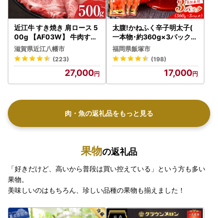
近江牛 すき焼き 肩ロース 5
太腹!かねふく辛子明太子(
00g 【AF03W】 牛肉すき
一本物･約360g×3パック)
焼き
【A7-034】
滋賀県近江八幡市
福岡県飯塚市
(223)
(198)
27,000
17,000
肉・魚の返礼品をもっと見る
果物
の返礼品
「好きだけど、高いから普段は買い控えている」という方も多い
果物。
美味しいのはもちろん、珍しい品種の果物も揃えました！