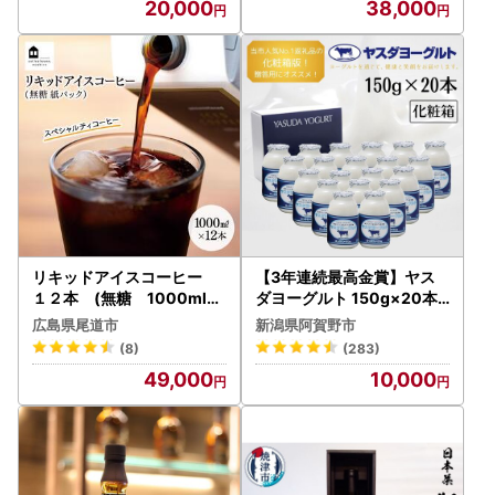
20,000
38,000
物 フルーツ 特産品 渡江か
ら一歩を踏み出す会 飲んで
応援 愛媛県 西予市【常温】
『令和8年5月より順次発送
』ATI0028
リキッドアイスコーヒー
【3年連続最高金賞】ヤス
１２本 (無糖 1000ml
ダヨーグルト 150g×20本
紙パック）スペシャルティ
化粧箱 こだわり生乳 新鮮
広島県尾道市
新潟県阿賀野市
コーヒー
濃厚 モンドセレクション 飲
(8)
(283)
むヨーグルト のむよーぐる
49,000
10,000
と ヨーグルト お歳暮 お中
元 母の日 父の日 クリスマ
ス 誕生日 1B06010