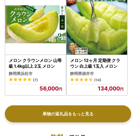
メロン クラウンメロン 山等
メロン 12ヶ月 定期便 クラ
級 1.4kg以上 2玉 メロン
ウン 白上級 1玉入 メロン
静岡県浜松市
静岡県袋井市
(7)
(14)
56,000
134,000
果物の返礼品をもっと見る