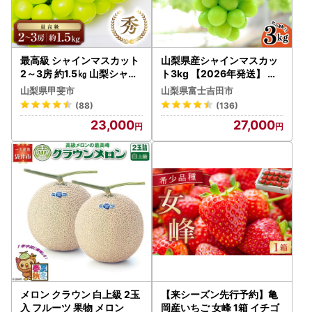
最高級 シャインマスカット
山梨県産シャインマスカッ
2～3房 約1.5㎏ 山梨シャイ
ト3kg 【2026年発送】 フ
ンマスカット
ルーツ シャインマスカット
山梨県甲斐市
山梨県富士吉田市
(88)
(136)
23,000
27,000
メロン クラウン 白上級 2玉
【来シーズン先行予約】亀
入 フルーツ 果物 メロン
岡産いちご 女峰 1箱 イチゴ