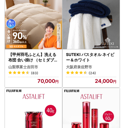
【甲州羽毛ふとん】洗える
SUTEKI バスタオル ネイビ
布団 合い掛け （セミダブル
ー＆ホワイト
）寝具 暖かい布団
山梨県富士吉田市
大阪府泉佐野市
(83)
(24)
70,000
24,000