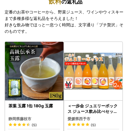
飲料
の返礼品
定番のお茶やコーヒーから、野菜ジュース、ワインやウィスキー
まで多種多様な返礼品をそろえました！
好きな飲み物でほっと一息つく時間は、文字通り「プチ贅沢」そ
のものです。
茶葉 玉露 1缶 180g 玉露
＜一歩会 ジュエリーボック
ス ジュース飲み比べセット
720ml×12本入り（果汁10
静岡県藤枝市
愛媛県西予市
0%ストレートジュース）愛
(5)
(5)
媛 みかん＞ ミカン 柑橘 果