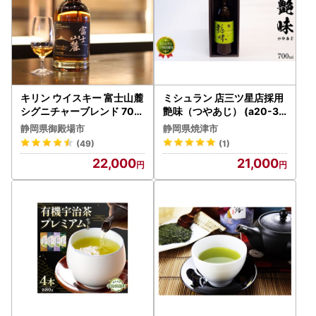
キリン ウイスキー 富士山麓
ミシュラン 店三ツ星店採用
シグニチャーブレンド 700
艶味（つやあじ） (a20-33
ml◇ | ウイスキー 洋酒
7)
静岡県御殿場市
静岡県焼津市
(49)
(1)
22,000
21,000