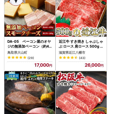
DA-05 ベーコン屋のオヤ
近江牛 すき焼き しゃぶしゃ
ジの無添加ベーコン（約44
ぶ ロース 肩ロース 500g 【
0～450g）とスモークチー
AG03W】 牛肉すき焼き
鳥取県大山町
滋賀県近江八幡市
ズ（約170～180g）
(29)
(43)
17,000
26,000