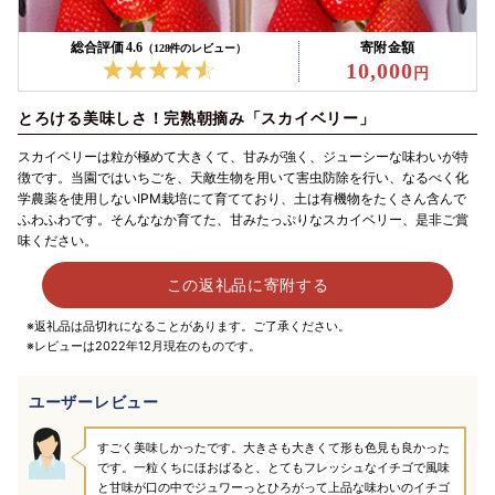
総合評価 4.6
寄附金額
（128件のレビュー）
10,000
とろける美味しさ！完熟朝摘み「スカイベリー」
スカイベリーは粒が極めて大きくて、甘みが強く、ジューシーな味わいが特
徴です。当園ではいちごを、天敵生物を用いて害虫防除を行い、なるべく化
学農薬を使用しないIPM栽培にて育てており、土は有機物をたくさん含んで
ふわふわです。そんななか育てた、甘みたっぷりなスカイベリー、是非ご賞
味ください。
この返礼品に寄附する
※返礼品は品切れになることがあります。ご了承ください。
※レビューは2022年12月現在のものです。
ユーザーレビュー
すごく美味しかったです。大きさも大きくて形も色見も良かった
です。一粒くちにほおばると、とてもフレッシュなイチゴで風味
と甘味が口の中でジュワーっとひろがって上品な味わいのイチゴ