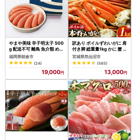
やまや美味 辛子明太子 500
訳あり ボイルずわいがに 肩
g 配送不可 離島 魚介類 めん
付き脚 総重量1kg かに 蟹 カ
たいこ 老舗 九州 福岡 熟成
ニ
福岡県朝倉市
宮城県気仙沼市
ギフト 贈り物 贈答品
(24)
(585)
19,000
13,000