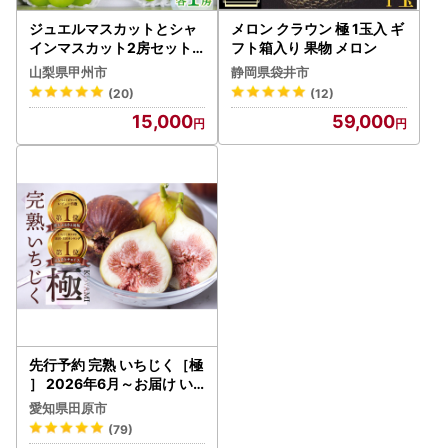
ジュエルマスカットとシャ
メロン クラウン 極 1玉入 ギ
インマスカット2房セット
フト箱入り 果物 メロン
【2026年発送】（MG）B1
山梨県甲州市
静岡県袋井市
5-480 シャインマスカット
(20)
(12)
フルーツ
15,000
59,000
先行予約 完熟 いちじく［極
］ 2026年6月～お届け い
ちじく イチジク フルーツ
愛知県田原市
果物 いちじく
(79)