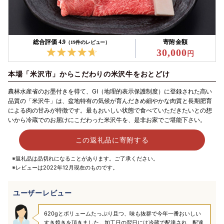
総合評価 4.9
寄附金額
（19件のレビュー）
30,000
本場「米沢市」からこだわりの米沢牛をおとどけ
農林水産省のお墨付きを得て、GI（地理的表示保護制度）に登録された高い
品質の「米沢牛」は、盆地特有の気候が育んだきめ細やかな肉質と長期肥育
による肉の甘みが特徴です。最もおいしい状態で食べていただきたいとの想
いから冷蔵でのお届けにこだわった米沢牛を、是非お家でご堪能下さい。
この返礼品に寄附する
※返礼品は品切れになることがあります。ご了承ください。
※レビューは2022年12月現在のものです。
ユーザーレビュー
620gとボリュームたっぷり且つ、味も抜群で今年一番おいしい
すき焼きを頂きました。加工日の翌日には冷蔵で配達され、配達