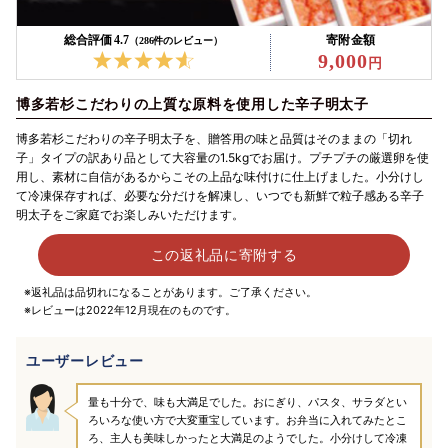
総合評価 4.7
寄附金額
（286件のレビュー）
9,000
博多若杉こだわりの上質な原料を使用した辛子明太子
博多若杉こだわりの辛子明太子を、贈答用の味と品質はそのままの「切れ
子」タイプの訳あり品として大容量の1.5kgでお届け。プチプチの厳選卵を使
用し、素材に自信があるからこその上品な味付けに仕上げました。小分けし
て冷凍保存すれば、必要な分だけを解凍し、いつでも新鮮で粒子感ある辛子
明太子をご家庭でお楽しみいただけます。
この返礼品に寄附する
※返礼品は品切れになることがあります。ご了承ください。
※レビューは2022年12月現在のものです。
ユーザーレビュー
量も十分で、味も大満足でした。おにぎり、パスタ、サラダとい
ろいろな使い方で大変重宝しています。お弁当に入れてみたとこ
ろ、主人も美味しかったと大満足のようでした。小分けして冷凍