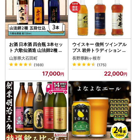
お酒 日本酒 四合瓶 3本セッ
ウイスキー 信州 ツインアル
ト 六歌仙酒造 山法師2種 五
プス 岩井トラディション ウ
段仕込 各720ml 3本セット
イスキー
山形県大石田町
長野県駒ヶ根市
ik-osygx2160
(169)
(175)
17,000
22,000