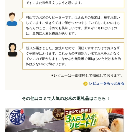
です。また来年注文しようと思います。
村山市のお米のリピーターです。はえぬきの新米は、毎年お願い
しています。炊き立てはご飯がつやつやしていておいしいのはも
ちろんのこと、冷めても美味しいです。新米が15キロというの
は、量的に大変お得感があります。
新米が届きました。無洗米なので一回軽くすすぐだけでお米を研
ぐ手間がはぶけます。これからの季節冷たい水でお米をとがなく
ていいので助かります。なかなか無洗米で15kgもいただける自治
体は少ないので助かります。
※レビューは一部抜粋して掲載しております。
レビューをもっとみる
その他口コミで人気のお米の返礼品はこちら！