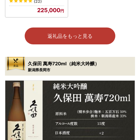
(22)
ロインステーキ ヒレステー
225,000
キ ロース 焼き肉 しゃぶし
ゃぶ すき焼き スライス 切
り落とし
返礼品をもっと見る
久保田 萬寿720ml（純米大吟醸）
新潟県長岡市