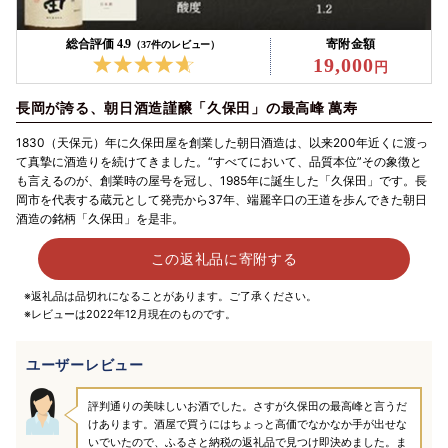
総合評価 4.9
寄附金額
（37件のレビュー）
19,000
長岡が誇る、朝日酒造謹醸「久保田」の最高峰 萬寿
1830（天保元）年に久保田屋を創業した朝日酒造は、以来200年近くに渡っ
て真摯に酒造りを続けてきました。“すべてにおいて、品質本位”その象徴と
も言えるのが、創業時の屋号を冠し、1985年に誕生した「久保田」です。長
岡市を代表する蔵元として発売から37年、端麗辛口の王道を歩んできた朝日
酒造の銘柄「久保田」を是非。
この返礼品に寄附する
※返礼品は品切れになることがあります。ご了承ください。
※レビューは2022年12月現在のものです。
ユーザーレビュー
評判通りの美味しいお酒でした。さすが久保田の最高峰と言うだ
けあります。酒屋で買うにはちょっと高価でなかなか手が出せな
いでいたので、ふるさと納税の返礼品で見つけ即決めました。ま