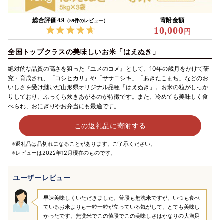
総合評価 4.9
寄附金額
（59件のレビュー）
10,000
全国トップクラスの美味しいお米「はえぬき」
絶対的な品質の高さを狙った『ユメのコメ』として、10年の歳月をかけて研
究・育成され、「コシヒカリ」や「ササニシキ」「あきたこまち」などのお
いしさを受け継いだ山形県オリジナル品種「はえぬき」。お米の粒がしっか
りしており、ふっくら炊きあがるのが特徴です。また、冷めても美味しく食
べられ、おにぎりやお弁当にも最適です。
この返礼品に寄附する
※返礼品は品切れになることがあります。ご了承ください。
※レビューは2022年12月現在のものです。
ユーザーレビュー
早速美味しくいただきました。普段も無洗米ですが、いつも食べ
ているお米よりも一粒一粒が立っている気がして、とても美味し
かったです。無洗米でこの値段でこの美味しさはかなりの大満足