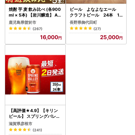
焼酎 芋 麦 飲み比べ (各900
ビール よなよなエール
ml × 5本) 【岩川醸造】 A5
クラフトビール 24本 1
0-v02
ケース お酒_ヤッホーブル
鹿児島県曽於市
長野県御代田町
ーイング よなよな 酒 BBQ
(267)
(27)
バーベキュー 家飲み 宅飲み
16,000
25,000
晩酌 長野県 長野 まとめ買
い ご当地ビール ギフト プ
レゼント_【1121530】
【高評価★4.9】【キリン
ビール】 スプリングバレー
豊潤ラガー 350ml×24本
滋賀県彦根市
缶ビール クラフトビール
(241)