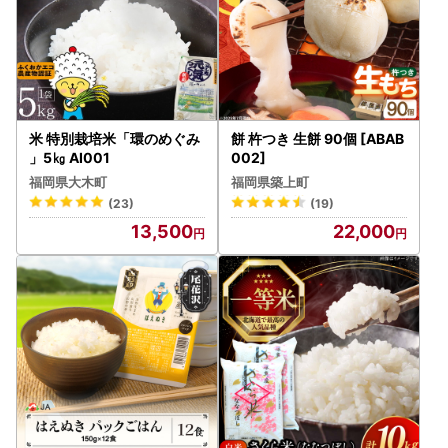
米 特別栽培米「環のめぐみ
餅 杵つき 生餅 90個 [ABAB
」5㎏ AI001
002]
福岡県大木町
福岡県築上町
(23)
(19)
13,500
22,000