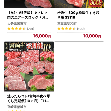
【A4～A5等級】まさに〃
松阪牛 300g 松阪牛すき焼
肉のエアーズロック〃おお
き用 SS118
いた和牛１ポンド極厚ステ
大分県国東市
三重県明和町
ーキ・通_29365A
(791)
(100)
16,000
10,000
迷ったらコレ!宮崎牛食べ尽
くし定期便(10ヵ月)〔T120
（10）-0101〕_(都城市)A
宮崎県都城市
5 5等級 牛肉 バラ 赤身 サー