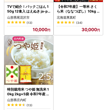
TVで紹介！パックごはん 1
【令和7年産】一等米 さく
50g 12食入 はえぬき ja-pr
ら米（ななつぼし）10kg
hax12
北海道米 コメ [AXAB025]
山形県尾花沢市
北海道厚真町
(13)
(34)
10,000
30,000
特別栽培米 つや姫 無洗米 1
0kg 2kg×5袋 令和7年産 2
025年産 庄内町産 余目産
山形県庄内町
余目町農協 あまるめ ブラン
(13)
ド米 米 国産 単一原料米 山