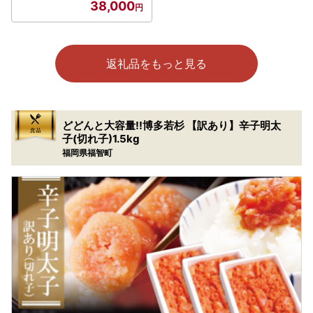
38,000
形 庄内平野 コシヒカリの原
点、亀の尾発祥の地 庄内
返礼品をもっと見る
どどんと大容量!!博多若杉 【訳あり】辛子明太
子(切れ子)1.5kg
福岡県福智町