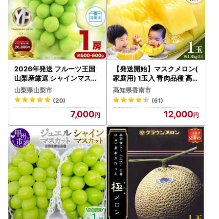
2026年発送 フルーツ王国
【発送開始】マスクメロン(
山梨産厳選 シャインマスカ
家庭用) 1玉入 青肉品種 高級
ット 1房(約500-600g)【
メロン！ ／ マスクメロン
山梨県山梨市
高知県香南市
配送不可地域：離島】【15
果物 フルーツ ギフト 農家
(20)
(61)
01766】
直送 tn-0024
7,000
12,000