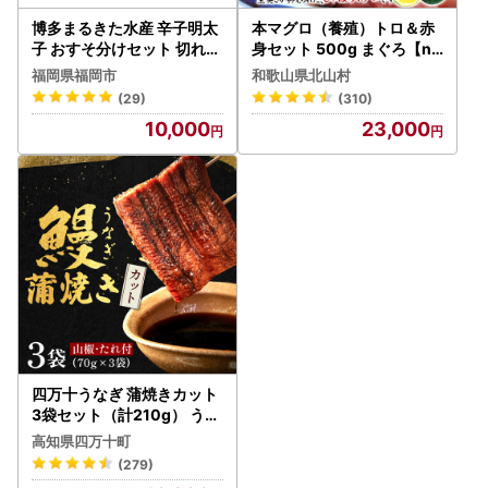
博多まるきた水産 辛子明太
本マグロ（養殖）トロ＆赤
子 おすそ分けセット 切れ子
身セット 500g まぐろ【nk
400g あごおとし 120g 各2
s110D】
福岡県福岡市
和歌山県北山村
個 セット 詰め合わせ 明太
(29)
(310)
子 あごおとし明太子 冷凍
10,000
23,000
冷凍明太子 ご飯のお供 おつ
まみ つまみ 酒のつまみ お
にぎりの具 お取り寄せ お取
り寄せグルメ 博多 福岡市
四万十うなぎ 蒲焼きカット
3袋セット（計210g） うな
ぎ たれ付 国産鰻 ／Esu-18
高知県四万十町
(279)