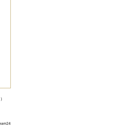
す）
am24