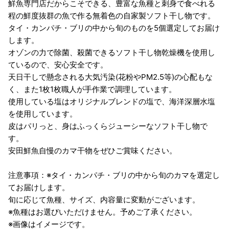
鮮魚専門店だからこそできる、豊富な魚種と刺身で食べれる
程の鮮度抜群の魚で作る無着色の自家製ソフト干し物です。
タイ・カンパチ・ブリの中から旬のものを5個選定してお届け
します。
オゾンの力で除菌、殺菌できるソフト干し物乾燥機を使用し
ているので、安心安全です。
天日干しで懸念される大気汚染(花粉やPM2.5等)の心配もな
く、また1枚1枚職人が手作業で調理しています。
使用している塩はオリジナルブレンドの塩で、海洋深層水塩
を使用しています。
皮はパリっと、身はふっくらジューシーなソフト干し物で
す。
安田鮮魚自慢のカマ干物をぜひご賞味ください。
注意事項：※タイ・カンパチ・ブリの中から旬のカマを選定し
てお届けします。
旬に応じて魚種、サイズ、内容量に変動がございます。
※魚種はお選びいただけません。予めご了承ください。
※画像はイメージです。