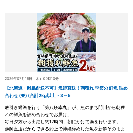
2026年07月16日（木）09時10分
【北海道・離島配送不可】漁師直送！朝獲れ 季節の 鮮魚 詰め
合わせ (並) (合計2kg以上・3～5
底引き網漁を行う「第八瑛幸丸」が、魚のまち門川から朝獲
れの鮮魚を詰め合わせでお届け。
毎日夕方から出港し約12時間、朝にかけて漁を行います。
漁師直送だからできる船上で神経締めした魚を新鮮そのまま