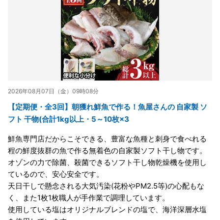
2026年08月07日（金）09時08分
【定期便・全3回】朝獲れ鮮魚で作る！魚屋さんの 自家製 ソ
フト 干物(合計1kg以上・5～10枚×3
鮮魚専門店だからこそできる、豊富な魚種と刺身で食べれる
程の鮮度抜群の魚で作る無着色の自家製ソフト干し物です。
オゾンの力で除菌、殺菌できるソフト干し物乾燥機を使用し
ているので、安心安全です。
天日干しで懸念される大気汚染(花粉やPM2.5等)の心配もな
く、また1枚1枚職人が手作業で調理しています。
使用している塩はオリジナルブレンドの塩で、海洋深層水塩