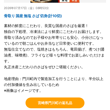
2026年07月17日（金）08時53分
骨取り 国産 無塩 さば 切身(計10切)
素材の鮮度にこだわり、良質な国産のさばを厳選！
独自の下処理、冷凍法により鮮度にこだわりお届けします。
骨取り済みなのでお子様やお年寄りにも安心、小分けになっ
ているので朝ごはんやお弁当など日常使いに便利です。
無塩仕立てなので、塩焼きはもちろん、竜田揚げ、煮つけ(醤
油煮、味噌煮)、フライなど様々な料理でお楽しみいただけま
す。
丸正水産こだわりのさばをぜひご堪能ください。
地産理由：門川町内で製造加工を行うことにより、半分以上
の付加価値を生み出しているため
※画像はイメージです。
宮崎県門川町の返礼品