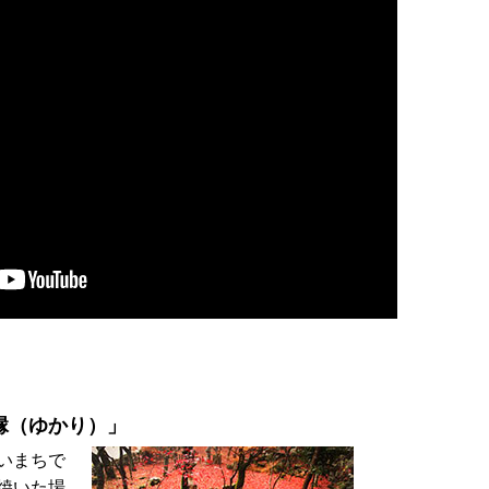
縁（ゆかり）」
いまちで
焼いた場