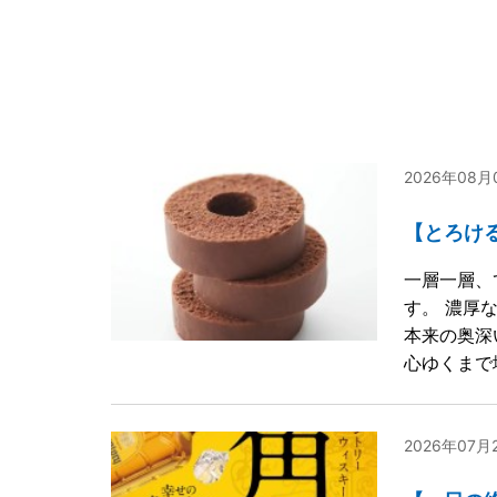
2026年08
【とろけ
一層一層、
す。 濃厚
本来の奥深
心ゆくまで
2026年07