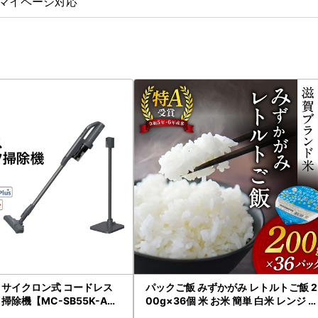
マイページ対応
 サイクロン式 コードレス
パックご飯 みずかがみ レトルトご飯 2
掃除機【MC-SB55K-A】
00g×36個 米 お米 簡単 白米 レンジ
c AF-E09
パックライス ごはんパック B02 JAグ