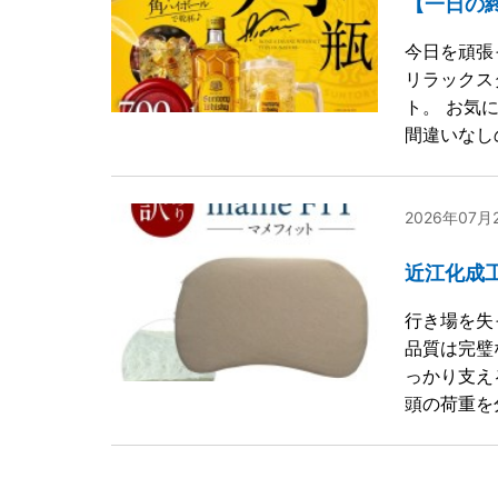
【一日の
今日を頑張
リラックス
ト。 お気
間違いなし
2026年07
近江化成
行き場を失
品質は完璧
っかり支え
頭の荷重を