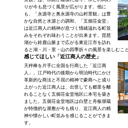
りが今も息づく風景が広がります。他に
も、「永源寺と奥永源寺の山村景観」は豊
かな自然と水源との調和、「五個荘金堂」
は近江商人の精神が息づく情緒溢れる町並
みをそれぞれ味わうことが出来ます。琵琶
湖から鈴鹿山脈まで広がる東近江市を訪れ
ると湖・川・里・山の四季折々の風景を楽しむこ
感じてほしい「近江商人の歴史」
天秤棒を片手に全国を行商した「近江商
人」。江戸時代の後期から明治時代にかけ
革新的な商法と不屈の精神で豪商へと成り
上がった近江商人は、出世しても郷里を離
れることなく五個荘金堂地区に本宅を築き
ました。五個荘金堂地区は白壁と舟板塀蔵
が特徴的な屋敷が今も残り、近江商人の精
神や懐かしい町並みを感じることができま
す。