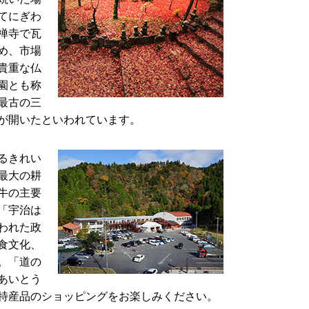
てにぎわ
禅寺で瓦
め、市場
貴重な仏
園とも称
最古の三
が開いたといわれています。
るきれい
最大の耕
牛の主要
「宇治は
われた政
食文化、
。「道の
あいとう
特産品のショッピングをお楽しみください。