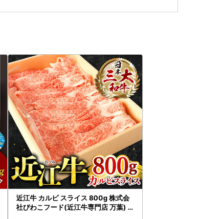
近江牛 カルビ スライス 800g 株式会
社びわこフード(近江牛専門店 万葉) 滋
賀県 東近江市 B-E05 焼肉 牛丼 炒め物