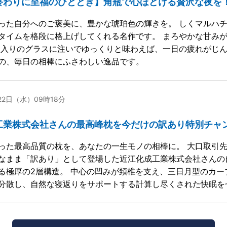
終わりに至福のひととき】角瓶で心ほどける贅沢な夜を
った自分へのご褒美に、豊かな琥珀色の輝きを。 しくマルハ
タイムを格段に格上げしてくれる名作です。 まろやかな甘み
に入りのグラスに注いでゆっくりと味わえば、一日の疲れがじん
の、毎日の相棒にふさわしい逸品です。
月22日（水）09時18分
工業株式会社さんの最高峰枕を今だけの訳あり特別チャ
った最高品質の枕を、あなたの一生モノの相棒に。 大口取引
なまま「訳あり」として登場した近江化成工業株式会社さんの
る極厚の2層構造。 中心の凹みが頚椎を支え、三日月型のカ
分散し、自然な寝返りをサポートする計算し尽くされた快眠を