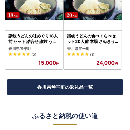
讃岐うどんの味めぐり18人
讃岐うどんの食べくらべセ
前 セット 詰合せ 讃岐 うど
ット20人前 本場 さぬきう
ん 讃岐うどん 本場 さぬき
どん 生 うどん 麺 生麺 食べ
香川県琴平町
香川県琴平町
うどん 生 麺 生麺 釜玉うど
比べ ぶっかけ 釜揚げ つゆ
(2)
(1)
ん ぶっかけうどん 釜揚げ
うどんつゆ かけつゆ 食品
15,000
24,000
うどんつゆ つゆ かけつゆ
名産品 ギフト 贈り物 四国 F
めんつゆ 生醤油 醤油 食品
5J-353
名産品 四国 F5J-196
香川県琴平町の返礼品一覧
ふるさと納税の使い道