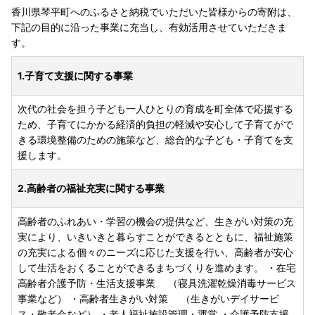
香川県琴平町へのふるさと納税でいただいた皆様からの寄附は、
下記の目的に沿った事業に充当し、有効活用させていただきま
す。
1.子育て支援に関する事業
次代の社会を担う子ども一人ひとりの育成を町全体で応援する
ため、子育てにかかる経済的負担の軽減や安心して子育てがで
きる環境整備のための施策など、総合的な子ども・子育てを支
援します。
2.高齢者の福祉充実に関する事業
高齢者のふれあい・学習の機会の提供など、生きがい対策の充
実により、いきいきと暮らすことができるとともに、福祉施策
の充実による個々のニーズに応じた支援を行い、高齢者が安心
して生活をおくることができるまちづくりを進めます。 ・在宅
高齢者介護予防・生活支援事業 （寝具洗濯乾燥消毒サービス
事業など） ・高齢者生きがい対策 （生きがいデイサービ
ス・敬老会など） ・老人福祉施設管理・運営 ・介護予防支援