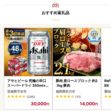
おすすめ返礼品
アサヒビール 究極の辛口
豚肉 肩ロースブロック 約2
ReF
スーパードライ 350ml×4
.1kg 豚肉
BX
8本 ビール
ー 
茨城県守谷市
福岡県田川市
愛知
フ
(245)
(11)
30,000
14,000