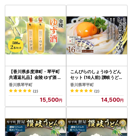
【香川県多度津町・琴平町
こんぴらのしょうゆうどん
共通返礼品】金陵 ゆず酒 2
セット (16人前) 讃岐うどん
本セット (500ml×2) 地酒
セット 詰合せ 半生 うどん
香川県琴平町
香川県琴平町
果実酒 リキュール 柚子酒
讃岐 さぬきうどん つゆ付き
(2)
(2)
柚子 ゆず ユズ セット 名産
しょうゆ つゆ 麺 うどんつ
15,500
14,500
酒 アルコール ギフト 贈り
ゆ 食品 名産品 グルメ 四国
物 四国 F5J-956
F5J-348