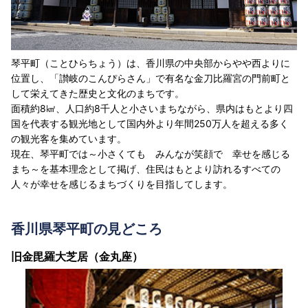
琴平町（ことひらちょう）は、香川県の中央部からやや西よりに
位置し、「讃岐のこんぴらさん」で有名な金刀比羅宮の門前町と
して栄えてきた歴史と文化のまちです。
面積約8㎢、人口約8千人と小さいまちながら、県内はもとより四
国を代表する観光地として国内外より年間250万人を超える多く
の観光客を集めています。
現在、琴平町では～小さくても みんなが笑顔で 幸せを感じる
まち～を基本理念として掲げ、住民はもとより訪れるすべての
人々が幸せを感じるまちづくりを目指してします。
香川県琴平町の見どころ
旧金毘羅大芝居（金丸座）