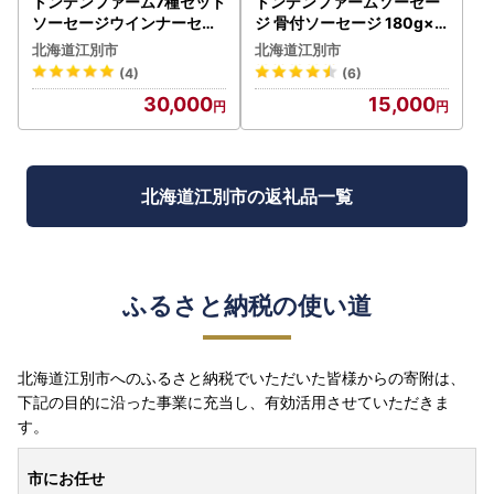
トンデンファーム7種セット
トンデンファームソーセー
ソーセージウインナーセッ
ジ 骨付ソーセージ 180g×5
ト ソーセージ2種 EB8-028
EB8-0284
北海道江別市
北海道江別市
3
(4)
(6)
30,000
15,000
北海道江別市の返礼品一覧
ふるさと納税の使い道
北海道江別市へのふるさと納税でいただいた皆様からの寄附は、
下記の目的に沿った事業に充当し、有効活用させていただきま
す。
市にお任せ