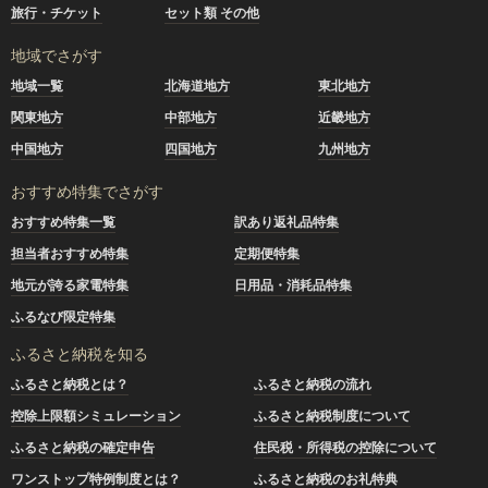
旅行・チケット
セット類 その他
地域でさがす
地域一覧
北海道地方
東北地方
関東地方
中部地方
近畿地方
中国地方
四国地方
九州地方
おすすめ特集でさがす
おすすめ特集一覧
訳あり返礼品特集
担当者おすすめ特集
定期便特集
地元が誇る家電特集
日用品・消耗品特集
ふるなび限定特集
ふるさと納税を知る
ふるさと納税とは？
ふるさと納税の流れ
控除上限額シミュレーション
ふるさと納税制度について
ふるさと納税の確定申告
住民税・所得税の控除について
ワンストップ特例制度とは？
ふるさと納税のお礼特典