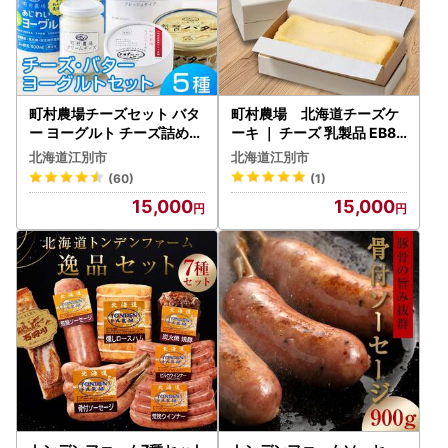
町村農場チーズセット バタ
町村農場 北海道チーズケ
ー ヨーグルト チーズ詰め合
ーキ ｜ チーズ 乳製品 EB8-
わせ EB8-0087
0089
北海道江別市
北海道江別市
(60)
(1)
15,000
15,000