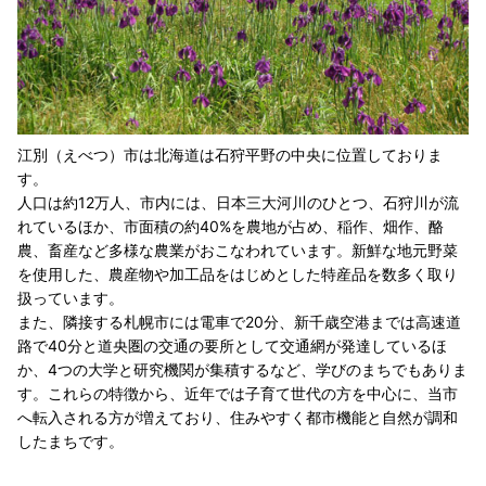
江別（えべつ）市は北海道は石狩平野の中央に位置しておりま
す。
人口は約12万人、市内には、日本三大河川のひとつ、石狩川が流
れているほか、市面積の約40%を農地が占め、稲作、畑作、酪
農、畜産など多様な農業がおこなわれています。新鮮な地元野菜
を使用した、農産物や加工品をはじめとした特産品を数多く取り
扱っています。
また、隣接する札幌市には電車で20分、新千歳空港までは高速道
路で40分と道央圏の交通の要所として交通網が発達しているほ
か、4つの大学と研究機関が集積するなど、学びのまちでもありま
す。これらの特徴から、近年では子育て世代の方を中心に、当市
へ転入される方が増えており、住みやすく都市機能と自然が調和
したまちです。