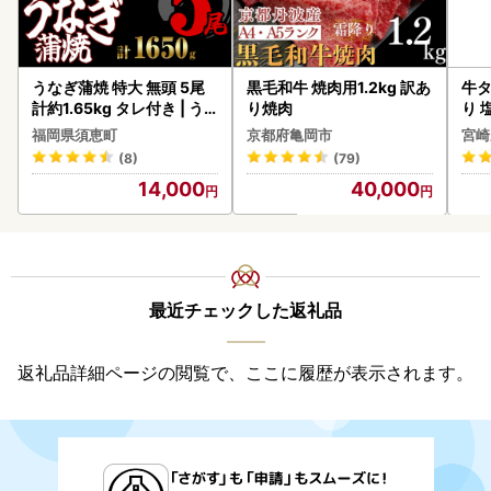
うなぎ蒲焼 特大 無頭 5尾
黒毛和牛 焼肉用1.2kg 訳あ
牛タ
計約1.65kg タレ付き | う
り焼肉
り 塩
なぎ蒲焼
福岡県須恵町
京都府亀岡市
宮崎
(8)
(79)
14,000
40,000
最近チェックした返礼品
返礼品詳細ページの閲覧で、ここに履歴が表示されます。