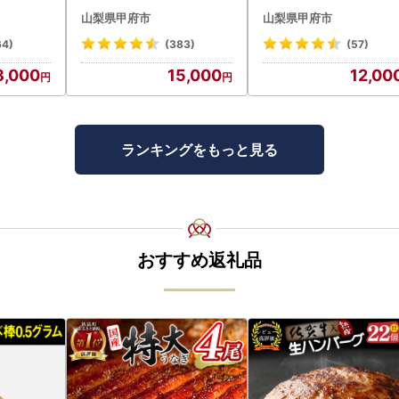
棒セット
アイス 詰合せ 4種 24個 ア
気お菓子勢ぞろい!! お
山梨県甲府市
山梨県甲府市
袋) p8-1
イス
福箱 シャトレーゼ
64)
(383)
(57)
8,000
15,000
12,00
ランキングをもっと見る
おすすめ返礼品