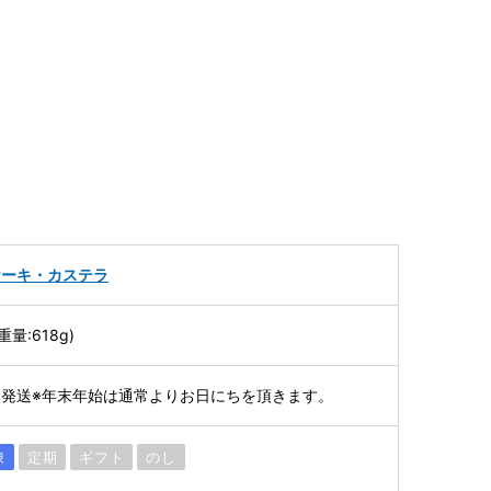
ケーキ・カステラ
重量:618g)
発送※年末年始は通常よりお日にちを頂きます。
凍
定期
ギフト
のし