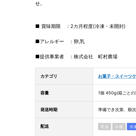
せ。
■ 賞味期限 ：2カ月程度(冷凍・未開封)
■アレルギー ：卵,乳
■提供事業者 ：株式会社 町村農場
カテゴリ
お菓子・スイーツ
容量
1個 450g(箱ごとの
発送時期
準備でき次第、順次
配送
常温
冷蔵
冷