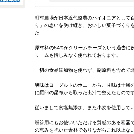
町村農場が日本近代酪農のパイオニアとして百
り」の思いを受け継ぎ、おいしい菓子づくり
た。
原材料の54%がクリームチーズという過去に
リームも惜しみなく使われております。
一切の食品添加物を使わず、副原料も含めて
酸味はヨーグルトのホエーから、甘味は十勝
に羅臼の昆布から取った出汁で整えたもので
従いまして食塩無添加、また小麦を使用して
贈答用にもお使いいただける質感のある容器
の恵みを抱いた素朴でありながらこれ以上な