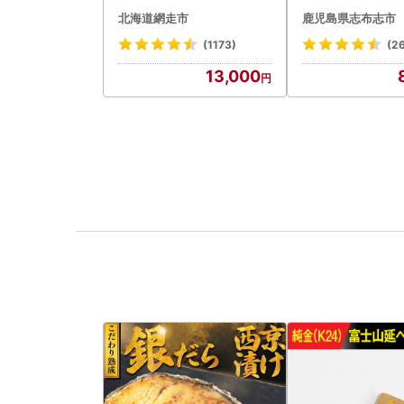
ABA002 | アイス
用】薩摩おいも
北海道網走市
鹿児島県志布志市
計1.8kg(900g×2
42-2w
(1173)
(2
13,000