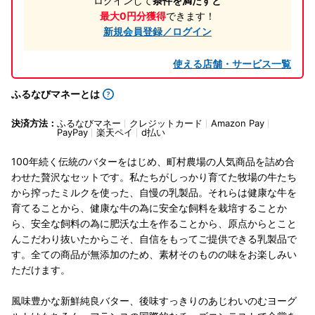
ログインして
条件を満たすと
最大0円分獲得
できます！
新規会員登録／ログイン
使える店舗・サービス一覧
ふるなびマネーとは
決済方法：
ふるなびマネー
クレジットカード
Amazon Pay
PayPay
楽天ペイ
d払い
100年続く伝統のバターをはじめ、町村農場の人気商品を詰め合
わせた贅沢なセットです。私たちがしっかり育てた牧場の牛たち
から搾ったミルクを使った、自慢の乳製品。それらは健康な牛を
育てることから、健康な牛の為に安全な飼料を栽培することか
ら、安全な飼料の為に肥沃な土を作ることから、原点からとこと
んこだわり抜いたからこそ、自信をもってご提供できる乳製品で
す。全ての商品が無添加のため、素材そのものの味をお楽しみい
ただけます。
風味豊かな新鮮純良バター、後味すっきりのあじわいのむヨーグ