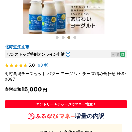
北海道江別市
ワンストップ特例オンライン申請
e
ま
自
5.0
(60件)
町村農場チーズセット バター ヨーグルト チーズ詰め合わせ EB8-
0087
15,000
寄附金額
エントリー＋チャージでマネー増量！
増量の内訳