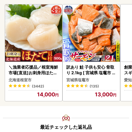
＼漁業者応援品／根室海鮮
訳あり 鮭 子供も安心 骨取
創業
市場[直送]お刺身用ほたて
り 2.1kg [ 宮城県 塩竈市 ]
スギ
貝柱500g A-28002
鮭
み 
北海道根室市
宮城県塩竈市
愛知
惣菜
(3442)
(135)
ンバ
14,000
13,000
最近チェックした返礼品