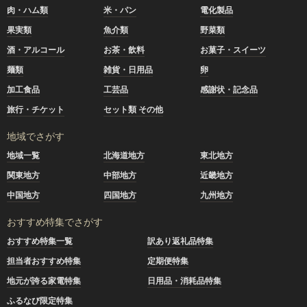
肉・ハム類
米・パン
電化製品
果実類
魚介類
野菜類
酒・アルコール
お茶・飲料
お菓子・スイーツ
麺類
雑貨・日用品
卵
加工食品
工芸品
感謝状・記念品
旅行・チケット
セット類 その他
地域でさがす
地域一覧
北海道地方
東北地方
関東地方
中部地方
近畿地方
中国地方
四国地方
九州地方
おすすめ特集でさがす
おすすめ特集一覧
訳あり返礼品特集
担当者おすすめ特集
定期便特集
地元が誇る家電特集
日用品・消耗品特集
ふるなび限定特集