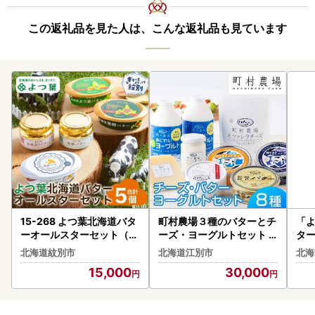
この返礼品を見た人は、こんな返礼品も見ています
15-268 よつ葉北海道バタ
町村農場３種のバターとチ
「
ーオールスターセット（5
ーズ・ヨーグルトセット
ター
個）
【詰め合わせ 缶 北海道 】
北海道紋別市
北海道江別市
北海
｜ チーズ 乳製品 EB8-008
15,000
30,000
8