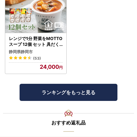
レンジで1分 野菜をMOTTO
スープ 12個 セット 具だく
さんスープ 朝食 惣菜 国産
静岡県静岡市
野菜 常温保存
(53)
24,000
ランキングをもっと見る
おすすめ返礼品