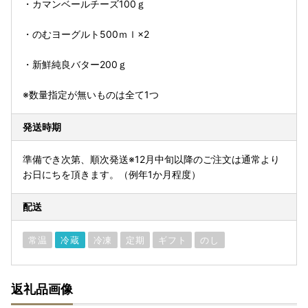
・カマンベールチーズ100ｇ
・のむヨーグルト500ｍｌ×2
・新鮮純良バター200ｇ
※数量指定が無いものは全て1つ
発送時期
準備でき次第、順次発送※12月中旬以降のご注文は通常より
お日にちを頂きます。（例年1か月程度）
配送
常温
冷蔵
冷凍
定期
ギフト
のし
返礼品画像