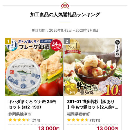
加工食品の人気返礼品ランキング
集計期間：2026年8月2日～2026年8月8日
キハダまぐろ ツナ缶 24缶
Z61-01 博多若杉【訳あり
セット (a12-190)
】牛もつ鍋セット(2人前×5
) 10人前 もつ鍋
静岡県焼津市
福岡県福智町
(714)
(1511)
13,000
13,000