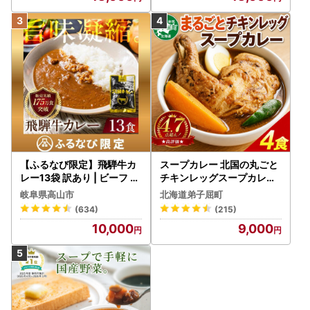
【ふるなび限定】飛騨牛カ
スープカレー 北国の丸ごと
レー13袋 訳あり | ビーフ レ
チキンレッグスープカレー
トルト 訳あり DC006-CP
4個 3739
岐阜県高山市
北海道弟子屈町
01 FN-Limited-VO
(634)
(215)
10,000
9,000