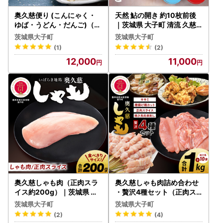
奥久慈便り (こんにゃく・
天然 鮎の開き 約10枚前後
ゆば・うどん・だんご)（A
｜茨城県 大子町 清流 久慈
K001）
川 川魚 魚 天然鮎 あゆ アユ
茨城県大子町
茨城県大子町
一夜干し 冷凍（AJ004）
(1)
(2)
12,000
11,000
奥久慈しゃも肉（正肉スラ
奥久慈しゃも肉詰め合わせ
イス約200g）｜茨城県 大
・贅沢4種セット（正肉ス
子町 奥久慈 袋田 奥久慈し
ライス約200g・唐揚げ用
茨城県大子町
茨城県大子町
ゃも生産組合 軍鶏 地鶏 鶏
カット約400g・ササミ約2
(2)
(4)
肉 スライス 冷凍（AR006
00g・焼き鳥肉串刺し10本