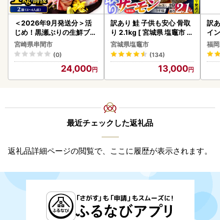
＜2026年9月発送分＞活
訳あり 鮭 子供も安心 骨取
訳あ
じめ！黒瀬ぶりの生鮮ブリ
り 2.1kg [ 宮城県 塩竈市 ]
イン
ロイン2節（1.0kg前後）_
鮭
宮崎県串間市
宮城県塩竈市
福岡
K001-012-2609
(0)
(134)
24,000
13,000
最近チェックした返礼品
返礼品詳細ページの閲覧で、ここに履歴が表示されます。