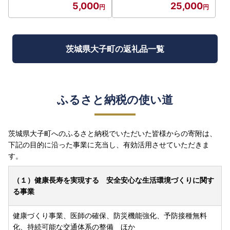
5,000
25,000
）
入り）｜茨城県 大子町 奥久
慈 袋田 奥久慈しゃも生産組
合 軍鶏 シャモ 地鶏 鶏肉 正
肉 からあげ ささみ 冷凍（A
R007）
茨城県大子町の返礼品一覧
ふるさと納税の使い道
茨城県大子町へのふるさと納税でいただいた皆様からの寄附は、
下記の目的に沿った事業に充当し、有効活用させていただきま
す。
（１）健康長寿を実現する 安全安心な生活環境づくりに関す
る事業
健康づくり事業、医師の確保、防災機能強化、予防接種無料
化、持続可能な交通体系の整備 ほか