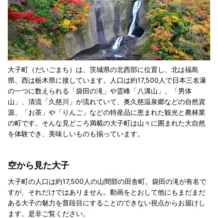
大子町（だいごまち）は、茨城県の北西部に位置し、北は福島
県、西は栃木県に接しています。人口は約17,500人で日本三名瀑
の一つに数えられる「袋田の滝」や霊峰「八溝山」、「男体
山」、清流「久慈川」が流れていて、奥久慈温泉郷などの自然資
源、「お茶」や「りんご」などの特産品に恵まれた観光と農林業
の町です。そんな見どころ満載の大子町は山々に囲まれた大自然
を体験でき、美味しいものも揃っています。
空から見た大子
大子町の人口は約17,500人の山間部の田舎町。袋田の滝が有名で
すが、それだけではありません。動画をとおして他にもまだまだ
ある大子の魅力を普段目にすることのできない視点からお届けし
ます。是非ご覧ください。