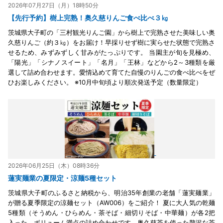
2026年07月27日（月）18時50分
【先行予約】樹上完熟！奥久慈りんご食べ比べ３㎏
茨城県大子町の「三村観光りんご園」から樹上で完熟させた美味しい奥
久慈りんご（約３㎏）をお届け！早採りせず樹に実らせた状態で完熟さ
せるため、みずみずしく甘みがたっぷりです。 当園主が旬を見極め、
「陽光」「シナノスイート」「名月」「王林」などから2～3種類を厳
選して詰め合わせます。愛情込めて育てた自慢のりんごの食べ比べをぜ
ひお楽しみください。 ※10月中旬頃より順次発送予定（数量限定）
2026年06月25日（木）08時36分
蓮実麺業の夏限定・涼麺5種セット
茨城県大子町のふるさと納税から、明治35年創業の老舗「蓮実麺業」
が贈る夏季限定の涼麺セット（AW006）をご紹介！ 夏に大人気の乾麺
5種類（そうめん・ひらめん・茶そば・細切りそば・中華麺）が各2把
入った、ボリューム満点の詰め合わせです。奥久慈茶を使った贅沢な茶