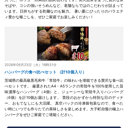
そばや、コシの強いそうめんなど、老舗ならではのこだわりが詰まって
います。日持ちがする乾麺なのも魅力。 暑い夏にぴったりのバラエテ
ィ豊かな喉ごしを、ぜひご家庭でお楽しみください！
2026年06月23日（火）16時31分
ハンバーグの食べ比べセット （計10個入り）
茨城県の最高級黒毛和牛「常陸牛」の味わいを堪能できる贅沢な食べ比
べセットです。 厳選されたA4・A5ランクの常陸牛を100%使用した旨
味濃厚なハンバーグ（4個）と、ジューシーな常陸牛入りハンバーグ
（6個）を計10個お届けします。 普段のおかずから特別な日のディナ
ー、おもてなしにも大活躍。 真空パックの冷凍個包装なので、食べた
い時にいつでも作りたての美味しさを楽しめます。大子町自慢の極上ハ
ンバーグをぜひご家庭でご堪能ください。