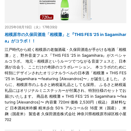
2025年08月19日（火）17時39分
相模原市の久保田酒造「相模灘」と『THIS FES '25 in Sagamihar
a』がコラボ！！
江戸時代から続く相模原の老舗酒蔵・久保田酒造が手がける地酒「相模
灘」と、野外音楽フェス『THIS FES '25 in Sagamihara』がスペシャ
ルコラボ。 地元・相模原というルーツでつながる音楽フェスと、日本
酒が出会う、ここだけの奇跡のコラボレーション。 本コラボのために
特別にデザインされたオリジナルラベルの日本酒「相模灘 × THIS FES
'25 in Sagamihara 〜featuring [Alexandros]〜」が誕生しました。 さ
らに、相模原市のふるさと納税返礼品としても採用。 ふるさと納税返
礼品にはオリジナルミニステッカーが付属され、特別仕様のセットでお
届けいたします。 商品名 相模灘 × THIS FES '25 in Sagamihara 〜fea
turing [Alexandros]〜 内容量 720ml 価格 2,530円（税込） 原材料な
ど 日本酒純米吟醸 精米歩合 50％ アルコール分 16度 米（国産）、米
麹（国産米） 製造者 久保田酒造株式会社 神奈川県相模原市緑区根小屋
702