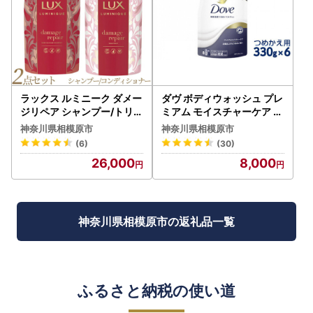
ラックス ルミニーク ダメー
ダヴ ボディウォッシュ プレ
ジリペア シャンプー/トリー
ミアム モイスチャーケア つ
トメント つめかえ用 350g
めかえ用 330g×6 ※着日指
神奈川県相模原市
神奈川県相模原市
各5個 ※着日指定不可 ※離
定不可 ※離島への配送不可
(6)
(30)
島への配送不可
26,000
8,000
神奈川県相模原市の返礼品一覧
ふるさと納税の使い道