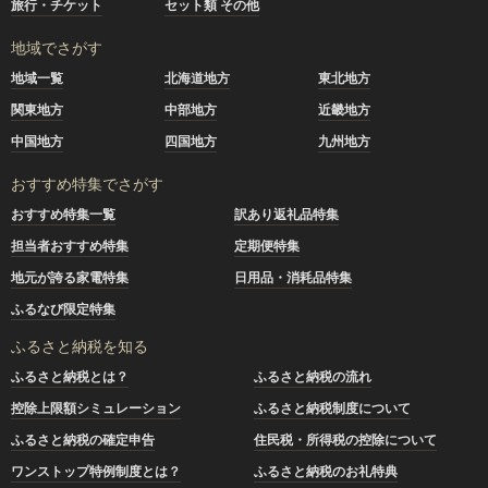
旅行・チケット
セット類 その他
地域でさがす
地域一覧
北海道地方
東北地方
関東地方
中部地方
近畿地方
中国地方
四国地方
九州地方
おすすめ特集でさがす
おすすめ特集一覧
訳あり返礼品特集
担当者おすすめ特集
定期便特集
地元が誇る家電特集
日用品・消耗品特集
ふるなび限定特集
ふるさと納税を知る
ふるさと納税とは？
ふるさと納税の流れ
控除上限額シミュレーション
ふるさと納税制度について
ふるさと納税の確定申告
住民税・所得税の控除について
ワンストップ特例制度とは？
ふるさと納税のお礼特典