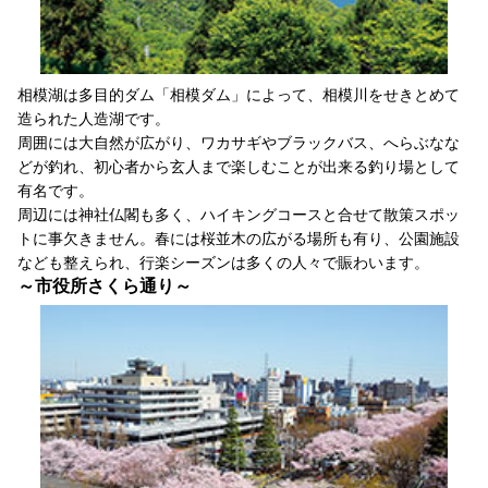
相模湖は多目的ダム「相模ダム」によって、相模川をせきとめて
造られた人造湖です。
周囲には大自然が広がり、ワカサギやブラックバス、へらぶなな
どが釣れ、初心者から玄人まで楽しむことが出来る釣り場として
有名です。
周辺には神社仏閣も多く、ハイキングコースと合せて散策スポッ
トに事欠きません。春には桜並木の広がる場所も有り、公園施設
なども整えられ、行楽シーズンは多くの人々で賑わいます。
～市役所さくら通り～