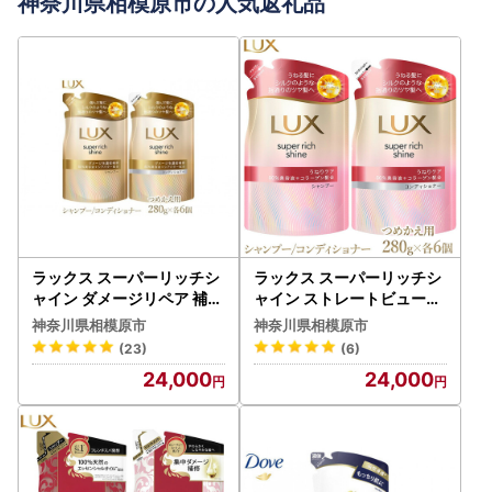
神奈川県相模原市の人気返礼品
ラックス スーパーリッチシ
ラックス スーパーリッチシ
ャイン ダメージリペア 補修
ャイン ストレートビューテ
シャンプー/コンディショナ
ィー うねりケアシャンプー/
神奈川県相模原市
神奈川県相模原市
ー つめかえ用 280g 各6個
コンディショナー つめかえ
(23)
(6)
※離島への配送不可
用 280g 各6個 ※離島への
24,000
24,000
配送不可