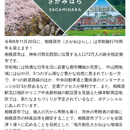
令和6年11月20日に、相模原市（さがみはらし）は市制施行70周
年を迎えます！
相模原市は、神奈川県北西部に位置する人口72万人の政令指定都
市です。
市街地には快適な日常生活に必要な都市機能が充実し、中山間地
域には山や川、5つのダム湖など豊かな自然に恵まれている一方
で、6つの鉄道路線のほか、中央自動車道と圏央道のインターチェ
ンジが計3か所あるなど、交通アクセスが便利です。また、相模原
駅北口地区やリニア中央新幹線の駅設置を見据えた橋本駅周辺地
区では、新たなまちづくりが予定されているなど、ポテンシャル
にあふれています。
相模原市では、個人の方から寄附を募り、市外の寄附者の皆様に
相模原市の特産品等を贈呈することで、相模原市ブランドを全国
津々浦々に広めることを目的とした「地方創生さがみはら地域活