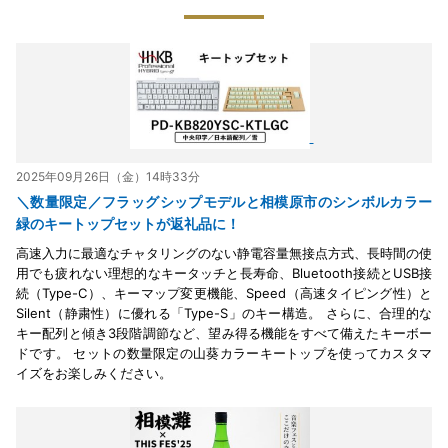
2025年09月26日（金）14時33分
＼数量限定／フラッグシップモデルと相模原市のシンボルカラー
緑のキートップセットが返礼品に！
高速入力に最適なチャタリングのない静電容量無接点方式、長時間の使
用でも疲れない理想的なキータッチと長寿命、Bluetooth接続とUSB接
続（Type-C）、キーマップ変更機能、Speed（高速タイピング性）と
Silent（静粛性）に優れる「Type-S」のキー構造。 さらに、合理的な
キー配列と傾き3段階調節など、望み得る機能をすべて備えたキーボー
ドです。 セットの数量限定の山葵カラーキートップを使ってカスタマ
イズをお楽しみください。