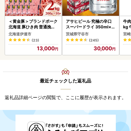
＜黄金豚＞ブランドポーク
アサヒビール 究極の辛口
牛肉 宮崎牛 赤身＆霜降り
北海道 豚ひき肉 普通挽き
スーパードライ 350ml×4
kg
200g 10パック 計2kg
8本 ビール
kg
北海道伊達市
茨城県守谷市
宮崎
(23)
(245)
13,000
30,000
最近チェックした返礼品
返礼品詳細ページの閲覧で、ここに履歴が表示されます。