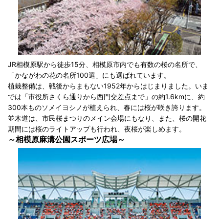
JR相模原駅から徒歩15分、相模原市内でも有数の桜の名所で、
「かながわの花の名所100選」にも選ばれています。
植栽整備は、戦後からまもない1952年からはじまりました。いま
では「市役所さくら通りから⻄⾨交差点まで」の約1.6kmに、約
300本ものソメイヨシノが植えられ、春には桜が咲き誇ります。
並⽊道は、市⺠桜まつりのメイン会場にもなり、また、桜の開花
期間には桜のライトアップも⾏われ、夜桜が楽しめます。
～相模原麻溝公園スポーツ広場～