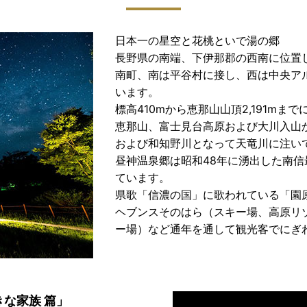
日本一の星空と花桃といで湯の郷
長野県の南端、下伊那郡の西南に位置
南町、南は平谷村に接し、西は中央ア
います。
標高410mから恵那山山頂2,191m
恵那山、富士見台高原および大川入山
および和知野川となって天竜川に注い
昼神温泉郷は昭和48年に湧出した南
ています。
県歌「信濃の国」に歌われている「園
ヘブンスそのはら（スキー場、高原リ
ー場）など通年を通して観光客でにぎ
きな家族 篇」