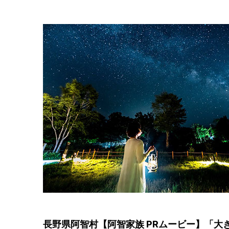
長野県阿智村【阿智家族 PRムービー】「大