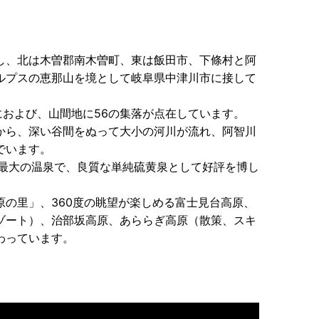
し、北は木曽郡南木曽町、東は飯田市、下條村と阿
ルプスの恵那山を境として岐阜県中津川市に接して
までにおよび、山間地に56の集落が点在しています。
から、深い谷間をぬって大小の河川が流れ、阿智川
でいます。
信最大の温泉で、良質な単純硫黄泉として好評を博し
原の里」、360度の眺望が楽しめる富士見台高原、
ゾート）、治部坂高原、あららぎ高原（散策、スキ
わっています。