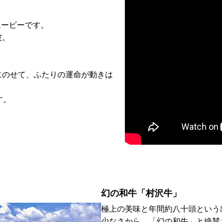
ムービーです。
彼。
にのせて、ふたりの運命が動きは
す。
幻の和牛「村沢牛」
極上の美味と年間約八十頭という
少なさから、「幻の和牛」と絶賛