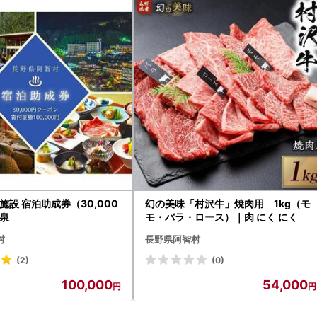
施設 宿泊助成券（30,000
幻の美味「村沢牛」焼肉用 1kg（モ
泉
モ・バラ・ロース）｜肉 にく にく
村
長野県阿智村
(2)
(0)
100,000
54,000