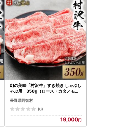
幻の美味「村沢牛」すき焼き しゃぶし
ゃぶ用 350g（ロース・カタ／モモ
）｜肉 肉 にく にく
長野県阿智村
(0)
19,000