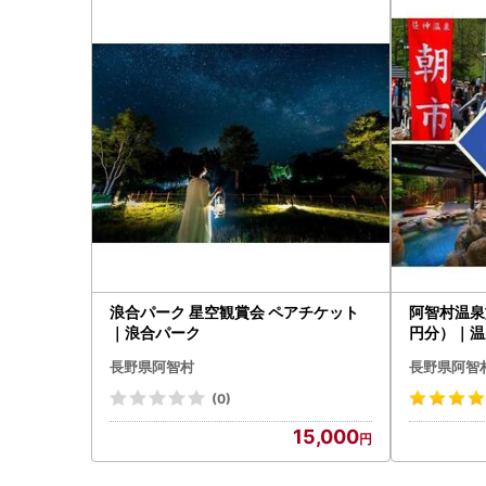
浪合パーク 星空観賞会 ペアチケット
阿智村温泉
｜浪合パーク
円分）｜温
長野県阿智村
長野県阿智
(0)
15,000