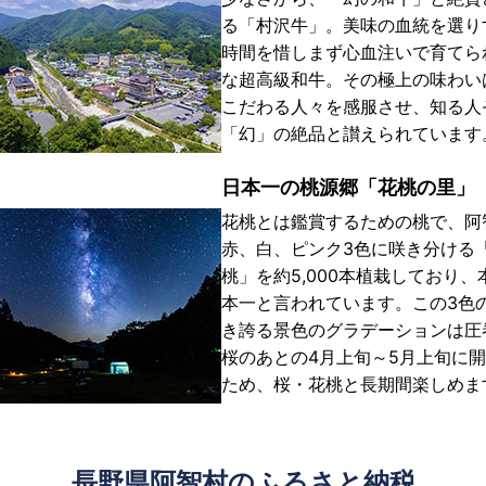
る「村沢牛」。美味の血統を選り
時間を惜しまず心血注いで育てら
な超高級和牛。その極上の味わい
こだわる人々を感服させ、知る人
「幻」の絶品と讃えられています
日本一の桃源郷「花桃の里」
花桃とは鑑賞するための桃で、阿
赤、白、ピンク3色に咲き分ける
桃」を約5,000本植栽しており、
本一と言われています。この3色
き誇る景色のグラデーションは圧
桜のあとの4月上旬～5月上旬に
ため、桜・花桃と長期間楽しめま
長野県阿智村のふるさと納税