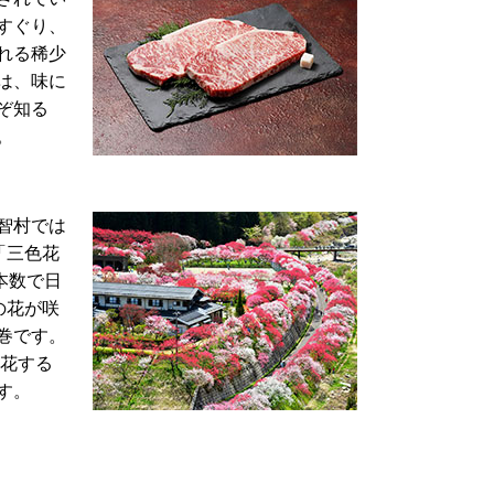
すぐり、
れる稀少
は、味に
ぞ知る
。
智村では
「三色花
本数で日
の花が咲
巻です。
開花する
す。