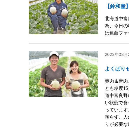
【鈴和産
北海道中富
為、今日の
は遠藤ファ
2023年03
よくばり
赤肉＆青肉
とも糖度1
道中富良野
い状態で食
っています
頼らず、人
りが必要な