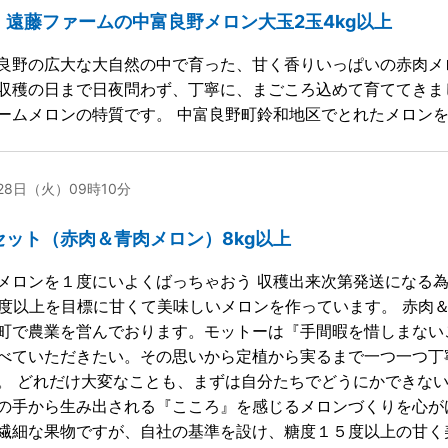
】遠藤ファームの中富良野メロン大玉2玉4kg以上
良野の広大な大自然の中で育った、甘く香りいっぱいの赤肉メ
収穫の日まで日夜問わず、丁寧に、まごころ込めて育ててきま
ームメロンの特質です。 中富良野町鈴和地区でとれたメロン
月28日（火）09時10分
セット（赤肉＆青肉メロン）8kg以上
メロンを１度にいよくばっちゃおう 収穫出来次第発送になる為
5度以上を目標に甘くて美味しいメロンを作っています。 赤肉
町で農業を営んでおります。モットーは『手間暇を惜しまない
べていただきたい。その思いから定植から実るまで一つ一つ丁
。 どれだけ大変なことも、まずは自分たちでどうにかできな
の手から生み出される『こころ』を感じるメロンづくりを心が
繊細な果物ですが、自社の基準を設け、糖度１５度以上の甘く