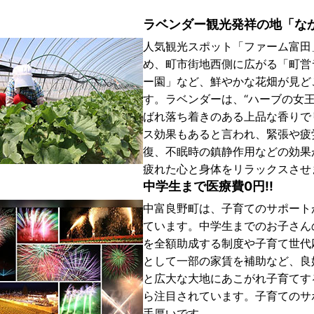
ラベンダー観光発祥の地「な
人気観光スポット「ファーム富田
め、町市街地西側に広がる「町営
ー園」など、鮮やかな花畑が見ど
す。ラベンダーは、“ハーブの女王
ばれ落ち着きのある上品な香りで
ス効果もあると言われ、緊張や疲
復、不眠時の鎮静作用などの効果
疲れた心と身体をリラックスさせ
中学生まで医療費0円!!
中富良野町は、子育てのサポート
ています。中学生までのお子さん
を全額助成する制度や子育て世代
として一部の家賃を補助など、良
と広大な大地にあこがれ子育てす
ら注目されています。子育てのサ
手厚いです。