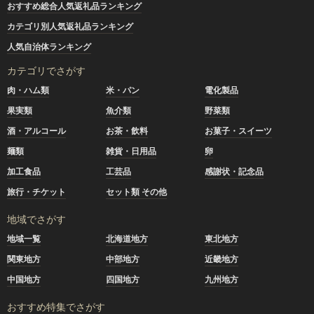
おすすめ総合人気返礼品ランキング
カテゴリ別人気返礼品ランキング
人気自治体ランキング
カテゴリでさがす
肉・ハム類
米・パン
電化製品
果実類
魚介類
野菜類
酒・アルコール
お茶・飲料
お菓子・スイーツ
麺類
雑貨・日用品
卵
加工食品
工芸品
感謝状・記念品
旅行・チケット
セット類 その他
地域でさがす
地域一覧
北海道地方
東北地方
関東地方
中部地方
近畿地方
中国地方
四国地方
九州地方
おすすめ特集でさがす