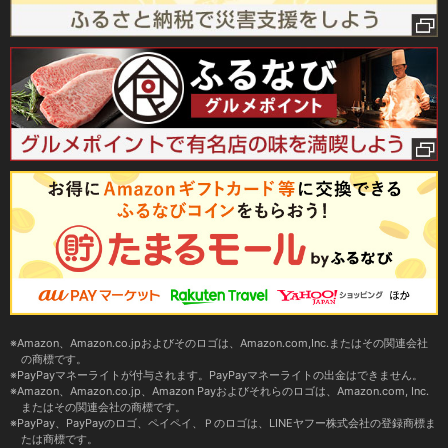
Amazon、Amazon.co.jpおよびそのロゴは、Amazon.com,Inc.またはその関連会社
の商標です。
PayPayマネーライトが付与されます。PayPayマネーライトの出金はできません。
Amazon、Amazon.co.jp、Amazon Payおよびそれらのロゴは、Amazon.com, Inc.
またはその関連会社の商標です。
PayPay、PayPayのロゴ、ペイペイ、Ｐのロゴは、LINEヤフー株式会社の登録商標ま
たは商標です。