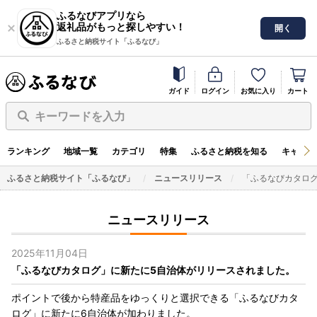
ふるなびアプリなら
返礼品がもっと探しやすい！
開く
ふるさと納税サイト「ふるなび」
ガイド
ログイン
お気に入り
カート
キーワードを入力
ランキング
地域一覧
カテゴリ
特集
ふるさと納税を知る
キャンペ
ふるさと納税サイト「ふるなび」
ニュースリリース
「ふるなびカタロ
ニュースリリース
2025年11月04日
「ふるなびカタログ」に新たに5自治体がリリースされました。
ポイントで後から特産品をゆっくりと選択できる「ふるなびカタ
ログ」に新たに6自治体が加わりました。