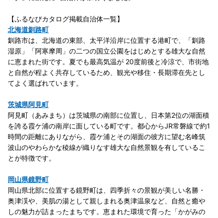
【ふるなびカタログ掲載自治体一覧】
北海道釧路町
釧路市は、北海道の東部、太平洋沿岸に位置する港町で、「釧路
湿原」「阿寒摩周」の二つの国立公園をはじめとする雄大な自然
に恵まれた街です。夏でも最高気温が 20度前後と冷涼で、市街地
と自然が程よく共存しているため、観光や移住・長期滞在先とし
てよく選ばれています。
茨城県阿見町
阿見町（あみまち）は茨城県の南部に位置し、日本第2位の湖面積
を誇る霞ケ浦の南岸に面している町です。都心からJR常磐線で約1
時間の距離にありながら、霞ケ浦とその湖面の彼方に望む名峰筑
波山のやわらかな稜線が織りなす雄大な自然景観を有しているこ
とが特徴です。
岡山県鏡野町
岡山県北部に位置する鏡野町は、四季折々の景観が美しい名勝・
奥津渓や、美肌の湯として親しまれる奥津温泉など、自然と癒や
しの魅力が詰まったまちです。恵まれた環境で育った「かがみの