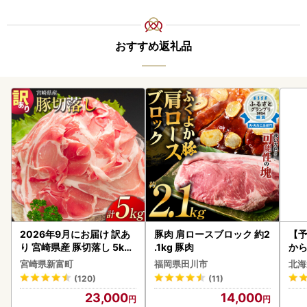
おすすめ返礼品
2026年9月にお届け 訳あ
豚肉 肩ロースブロック 約2
【予
り 宮崎県産 豚切落し 5kg
.1kg 豚肉
から
C325-2506-2609
らい
宮崎県新富町
福岡県田川市
北海
g 
(120)
(11)
)【
23,000
14,000