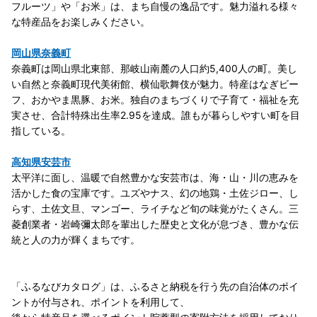
フルーツ」や「お米」は、まち自慢の逸品です。魅力溢れる様々
な特産品をお楽しみください。
岡山県奈義町
奈義町は岡山県北東部、那岐山南麓の人口約5,400人の町。美し
い自然と奈義町現代美術館、横仙歌舞伎が魅力。特産はなぎビー
フ、おかやま黒豚、お米。独自のまちづくりで子育て・福祉を充
実させ、合計特殊出生率2.95を達成。誰もが暮らしやすい町を目
指している。
高知県安芸市
太平洋に面し、温暖で自然豊かな安芸市は、海・山・川の恵みを
活かした食の宝庫です。ユズやナス、幻の地鶏・土佐ジロー、し
らす、土佐文旦、マンゴー、ライチなど旬の味覚がたくさん。三
菱創業者・岩崎彌太郎を輩出した歴史と文化が息づき、豊かな伝
統と人の力が輝くまちです。
「ふるなびカタログ」は、ふるさと納税を行う先の自治体のポイ
ントが付与され、ポイントを利用して、