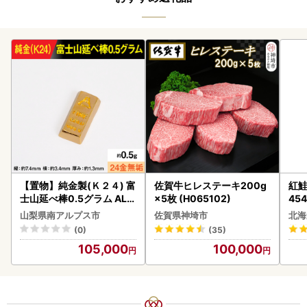
【置物】純金製(Ｋ２４) 富
佐賀牛ヒレステーキ200g
紅鮭 
士山延べ棒0.5グラム ALP
×5枚 (H065102)
454
BK181
山梨県南アルプス市
佐賀県神埼市
北海
(0)
(35)
105,000
100,000