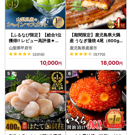
【ふるなび限定】【総合1位
【期間限定】鹿児島県大隅
獲得!! レビュー高評価★】
産 うなぎ蒲焼 4尾（600g
〈2026年度配送分〉山梨
） KN007-004-04-cp18
山梨県甲府市
鹿児島県鹿屋市
県産 シャインマスカット 2
うなぎ 鰻 魚 惣菜 総菜
(2010)
(5770)
～3房（1.0kg以上）シャイ
10,000
18,000
ン フルーツ FN-Limited-S
P