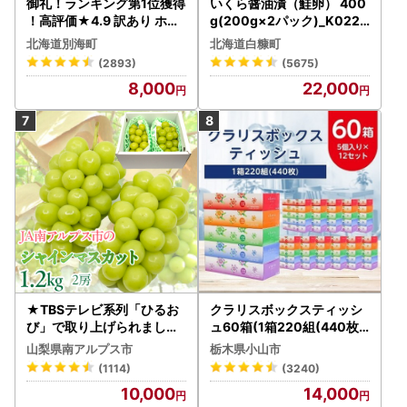
御礼！ランキング第1位獲得
いくら醤油漬（鮭卵） 400
！高評価★4.9 訳あり ホタ
g(200g×2パック)_K022-
テ 400g（ほたて 帆立 貝柱
1676
北海道別海町
北海道白糠町
冷凍 ）
(2893)
(5675)
8,000
22,000
★TBSテレビ系列「ひるお
クラリスボックスティッシ
び」で取り上げられました
ュ60箱(1箱220組(440枚))
！★＜2026年発送先行予
(5個入り×12セット)【配送
山梨県南アルプス市
栃木県小山市
約＞絶品！南アルプス市産
不可地域：離島・沖縄県】
(1114)
(3240)
シャインマスカット1.2kg A
【1256759】
10,000
14,000
LPAA003 | 人気 山梨産 高