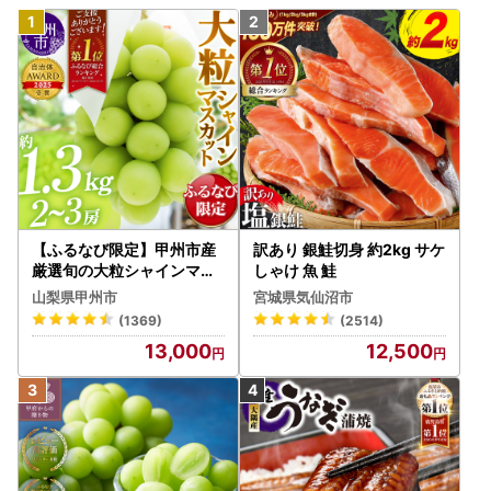
【ふるなび限定】甲州市産
訳あり 銀鮭切身 約2kg サケ
厳選旬の大粒シャインマス
しゃけ 魚 鮭
カット 約1.3kg 2～3房【2
山梨県甲州市
宮城県気仙沼市
026年発送】（MG）B12-
(1369)
(2514)
472 FN-Limited-VO シャ
13,000
12,500
インマスカット フルーツ