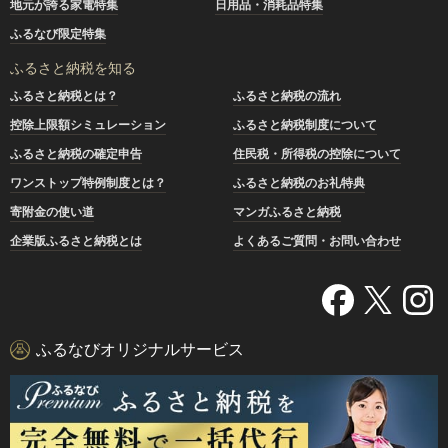
地元が誇る家電特集
日用品・消耗品特集
ふるなび限定特集
ふるさと納税を知る
ふるさと納税とは？
ふるさと納税の流れ
控除上限額シミュレーション
ふるさと納税制度について
ふるさと納税の確定申告
住民税・所得税の控除について
ワンストップ特例制度とは？
ふるさと納税のお礼特典
寄附金の使い道
マンガふるさと納税
企業版ふるさと納税とは
よくあるご質問・お問い合わせ
ふるなびオリジナルサービス