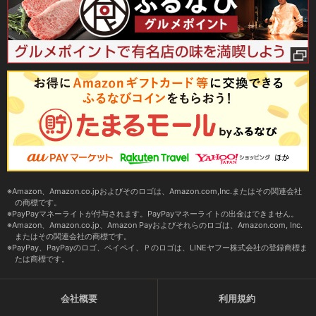
Amazon、Amazon.co.jpおよびそのロゴは、Amazon.com,Inc.またはその関連会社
の商標です。
PayPayマネーライトが付与されます。PayPayマネーライトの出金はできません。
Amazon、Amazon.co.jp、Amazon Payおよびそれらのロゴは、Amazon.com, Inc.
またはその関連会社の商標です。
PayPay、PayPayのロゴ、ペイペイ、Ｐのロゴは、LINEヤフー株式会社の登録商標ま
たは商標です。
会社概要
利用規約