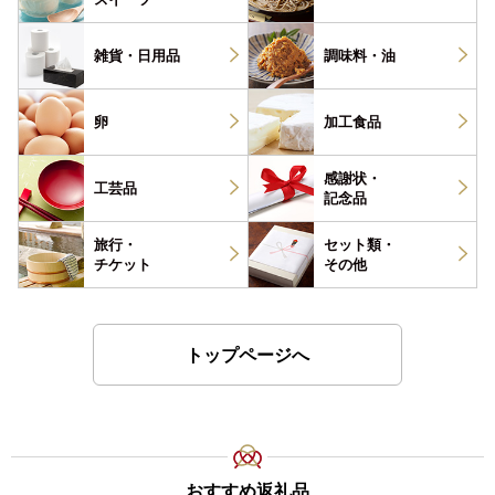
雑貨・
日用品
調味料・
油
卵
加工食品
感謝状・
工芸品
記念品
旅行・
セット類・
チケット
その他
トップページへ
おすすめ返礼品