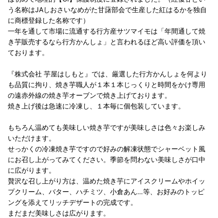
う名称はJAしおさいなめがた甘藷部会で生産した紅はるかを独自
に商標登録した名称です）
一年を通して市場に流通する行方産サツマイモは「年間通して焼
き芋販売するなら行方かんしょ」と言われるほど高い評価を頂い
ております。
『株式会社 芋屋はしもと』では、厳選した行方かんしょを何より
も品質に拘り、焼き芋職人が１本１本じっくりと時間をかけ専用
の遠赤外線の焼き芋オーブンで焼き上げております。
焼き上げ後は急速に冷凍し、１本毎に個包装しています。
もちろん温めても美味しい焼き芋ですが美味しさは色々お楽しみ
いただけます。
せっかくの冷凍焼き芋ですので好みの解凍状態でシャーベット風
にお召し上がってみてください。季節を問わない美味しさが口中
に広がります。
贅沢な召し上がり方は、温めた焼き芋にアイスクリームやホイッ
プクリーム、バター、ハチミツ、小倉あん…等、お好みのトッピ
ングを添えてリッチデザートの完成です。
まだまだ美味しさは広がります。