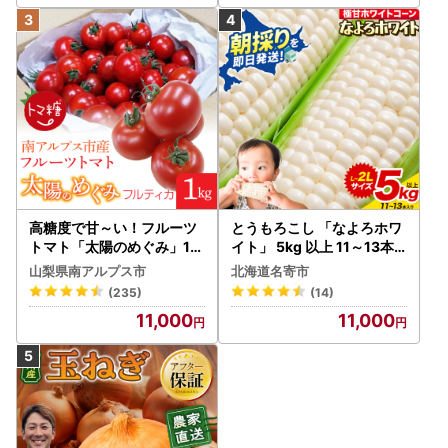
高糖度で甘～い！フルーツ
とうもろこし 「なよろホワ
トマト「太陽のめぐみ」1k
イト」 5kg 以上 11～13本
g ALPBI001 | 高糖度 おす
名寄 とうもろこし
山梨県南アルプス市
北海道名寄市
すめ 産地直送 新鮮 フレッ
(235)
(14)
シュ 高栄養素 南アルプス市
11,000
11,000
山梨 |