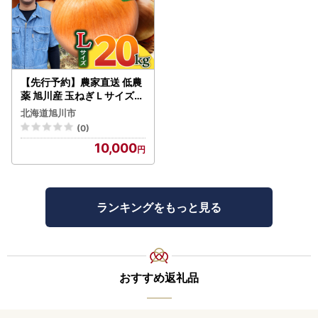
【先行予約】農家直送 低農
薬 旭川産 玉ねぎＬサイズ2
0kg(2026年9月発送開始
北海道旭川市
予定)_ | 玉ねぎ 05935
(0)
10,000
ランキングをもっと見る
おすすめ返礼品