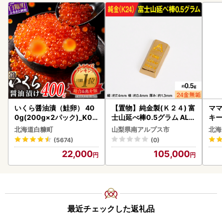
いくら醤油漬（鮭卵） 40
【置物】純金製(Ｋ２４) 富
ママ
0g(200g×2パック)_K02
士山延べ棒0.5グラム ALP
キ
2-1676
BK181
ズ 
北海道白糠町
山梨県南アルプス市
北海
0
(5674)
(0)
22,000
105,000
最近チェックした返礼品