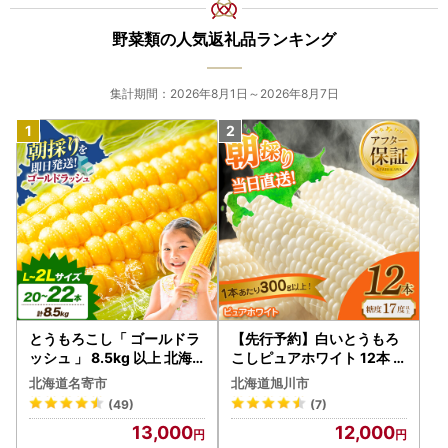
野菜類の人気返礼品ランキング
集計期間：2026年8月1日～2026年8月7日
とうもろこし「 ゴールドラ
【先行予約】白いとうもろ
ッシュ 」 8.5kg 以上 北海
こしピュアホワイト 12本 3.
道 名寄 スイートコーン
6kg（2026年8月下旬から
北海道名寄市
北海道旭川市
発送開始） とうもろこし
(49)
(7)
13,000
12,000