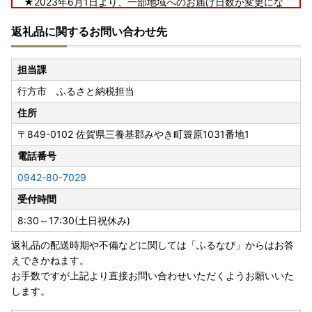
★2023年6月1日より、一部地域へのお届け日数が変更にな
ります★
返礼品に関するお問い合わせ先
行方市ふるさと納税にて、返礼品配送を委託しているヤマト
運輸では、2023年6月1日（木）受付分から、下記の地域へ
担当課
のお届け日数および時間指定帯が変更となります。
行方市 ふるさと納税担当
賞味期限が短い一部返礼品（クール便配送）につきまして
は、下記対象地域含む一部地域へは配送できないこともござ
住所
いますので、予めご了承くださいますよう、お願い申し上げ
〒849-0102
佐賀県三養基郡みやき町簑原1031番地1
ます。
＜対象地域＞
電話番号
・島根県（松江市、安来市のみ対象）、広島県（福山市のみ
0942-80-7029
対象）、鳥取県、岡山県、徳島県、香川県、愛媛県、高知県
受付時間
■書類の送付について■
8:30～17:30(土日祝休み)
寄附金受領証明書、及びワンストップ特例申請書はお申し込
返礼品の配送時期や不備などに関しては「ふるなび」からはお答
み完了後、2週間から1ヶ月ほどでお送りいたします。
えできかねます。
※お申し込み状況により前後する場合がございます。あらか
お手数ですが上記より直接お問い合わせいただくようお願いいた
じめご了承ください。
します。
■寄附金税額控除に係る申告特例申請書（ワンストップ特例