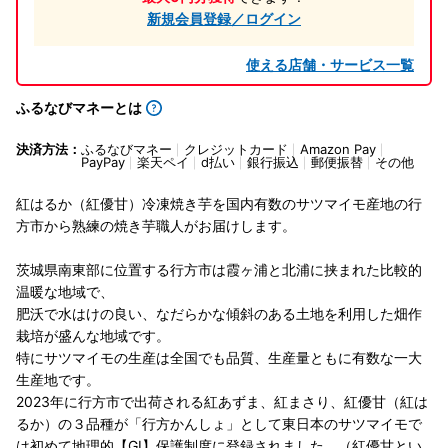
新規会員登録／ログイン
使える店舗・サービス一覧
ふるなびマネーとは
決済方法：
ふるなびマネー
クレジットカード
Amazon Pay
PayPay
楽天ペイ
d払い
銀行振込
郵便振替
その他
紅はるか（紅優甘）冷凍焼き芋を国内有数のサツマイモ産地の行
方市から熟練の焼き芋職人がお届けします。
茨城県南東部に位置する行方市は霞ヶ浦と北浦に挟まれた比較的
温暖な地域で、
肥沃で水はけの良い、なだらかな傾斜のある土地を利用した畑作
栽培が盛んな地域です。
特にサツマイモの生産は全国でも品質、生産量ともに有数な一大
生産地です。
2023年に行方市で出荷される紅あずま、紅まさり、紅優甘（紅は
るか）の３品種が「行方かんしょ」として東日本のサツマイモで
は初めて地理的【GI】保護制度に登録されました。（紅優甘とい