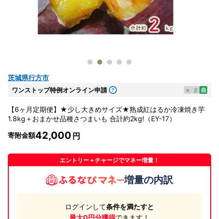
茨城県行方市
ワンストップ特例オンライン申請
e
ま
自
【6ヶ月定期便】★少し大きめサイズ★熟成紅はるか冷凍焼き芋
1.8kg＋おまかせ品種さつまいも 合計約2kg!（EY-17）
42,000
寄附金額
エントリー＋チャージでマネー増量！
増量の内訳
ログインして
条件を満たすと
最大0円分獲得
できます！