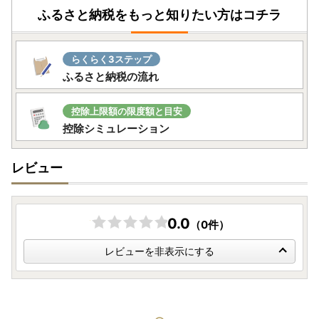
申請書）の送付について ■
ふるさと納税をもっと知りたい方はコチラ
提出期限は、寄附翌年の1月10日必着です。添付書類と合わ
せて期限内に下記へご郵送下さい。
らくらく3ステップ
〒311-3892 茨城県行方市麻生1561番地9
ふるさと納税の流れ
行方市ふるさと応援寄附金事務局
（行方市企画部魅力発信課）
控除上限額の限度額と目安
控除シミュレーション
レビュー
0.0
（0件）
レビューを非表示にする