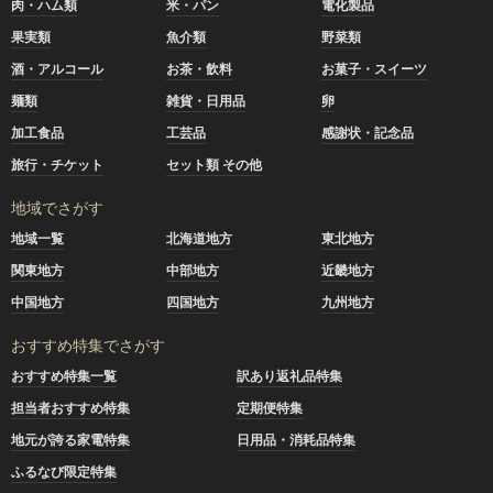
肉・ハム類
米・パン
電化製品
果実類
魚介類
野菜類
酒・アルコール
お茶・飲料
お菓子・スイーツ
麺類
雑貨・日用品
卵
加工食品
工芸品
感謝状・記念品
旅行・チケット
セット類 その他
地域でさがす
地域一覧
北海道地方
東北地方
関東地方
中部地方
近畿地方
中国地方
四国地方
九州地方
おすすめ特集でさがす
おすすめ特集一覧
訳あり返礼品特集
担当者おすすめ特集
定期便特集
地元が誇る家電特集
日用品・消耗品特集
ふるなび限定特集