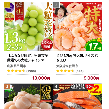
【ふるなび限定】甲州市産
えび 1.7kg 特大5Lサイズ む
厳選旬の大粒シャインマス
きえび
カット 約1.3kg 2～3房【2
山梨県甲州市
大阪府泉佐野市
026年発送】（MG）B12-
(1369)
(394)
472 FN-Limited-VO シャ
13,000
9,000
インマスカット フルーツ