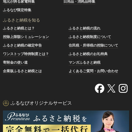
地元が誇る家電特集
日用品・消耗品特集
ふるなび限定特集
ふるさと納税を知る
ふるさと納税とは？
ふるさと納税の流れ
控除上限額シミュレーション
ふるさと納税制度について
ふるさと納税の確定申告
住民税・所得税の控除について
ワンストップ特例制度とは？
ふるさと納税のお礼特典
寄附金の使い道
マンガふるさと納税
企業版ふるさと納税とは
よくあるご質問・お問い合わせ
ふるなびオリジナルサービス