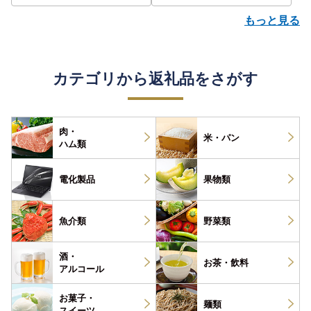
もっと見る
カテゴリから返礼品をさがす
肉・
米・パン
ハム類
電化製品
果物類
魚介類
野菜類
酒・
お茶・
飲料
アルコール
お菓子・
麺類
スイーツ