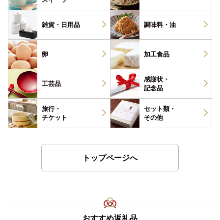
雑貨・
日用品
調味料・
油
卵
加工食品
感謝状・
工芸品
記念品
旅行・
セット類・
チケット
その他
トップページへ
おすすめ返礼品