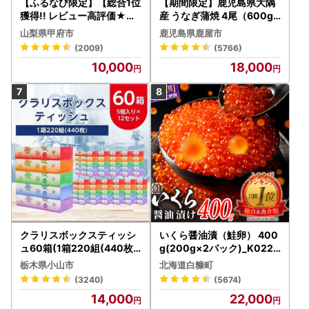
【ふるなび限定】【総合1位
【期間限定】鹿児島県大隅
獲得!! レビュー高評価★】
産 うなぎ蒲焼 4尾（600g
〈2026年度配送分〉山梨
） KN007-004-04-cp18
山梨県甲府市
鹿児島県鹿屋市
県産 シャインマスカット 2
うなぎ 鰻 魚 惣菜 総菜
(2009)
(5766)
～3房（1.0kg以上）シャイ
10,000
18,000
ン フルーツ FN-Limited-S
P
クラリスボックスティッシ
いくら醤油漬（鮭卵） 400
ュ60箱(1箱220組(440枚))
g(200g×2パック)_K022-
(5個入り×12セット)【配送
1676
栃木県小山市
北海道白糠町
不可地域：離島・沖縄県】
(3240)
(5674)
【1256759】
14,000
22,000