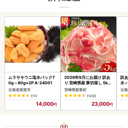
ムラサキウニ塩水パック7
2026年9月にお届け 訳あ
訳あ
0g～80g×2P A-24001
り 宮崎県産 豚切落し 5kg
水 
C325-2506-2609
ク 
北海道根室市
宮崎県新富町
北海
付き
(11)
(120)
海の
14,000
23,000
司 
取り
料