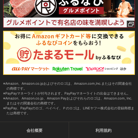
Amazon、Amazon.co.jpおよびそのロゴは、Amazon.com,Inc.またはその関連会社
の商標です。
PayPayマネーライトが付与されます。PayPayマネーライトの出金はできません。
Amazon、Amazon.co.jp、Amazon Payおよびそれらのロゴは、Amazon.com, Inc.
またはその関連会社の商標です。
PayPay、PayPayのロゴ、ペイペイ、Ｐのロゴは、LINEヤフー株式会社の登録商標ま
たは商標です。
会社概要
利用規約