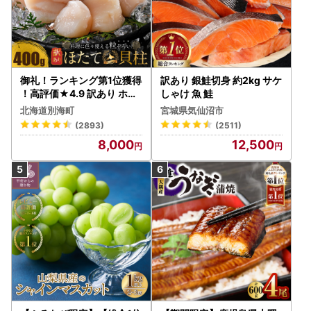
御礼！ランキング第1位獲得
訳あり 銀鮭切身 約2kg サケ
！高評価★4.9 訳あり ホタ
しゃけ 魚 鮭
テ 400g（ほたて 帆立 貝柱
北海道別海町
宮城県気仙沼市
冷凍 ）
(2893)
(2511)
8,000
12,500